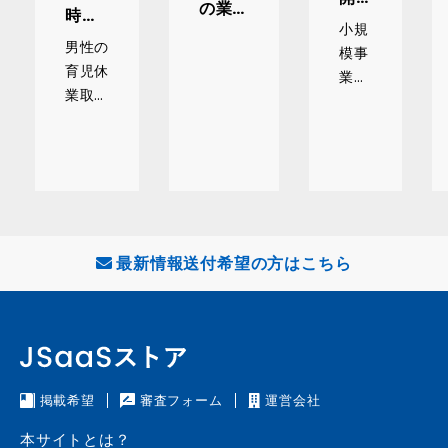
の業種
時両
拓・
小規
では、
立支
男性の
集客
模事
どんな
援コ
育児休
業者
に使
補助金
業取得
ース
持続
える
が使え
を促進
につ
化補
補助
するた
る
助金
いて
金を
め、多
は、
の？」
徹底
くの企
わか
小規
そんな
解説
業が制
りや
模事
方に向
度整備
業者
すく
けて、
最新情報送付希望の方はこちら
を進め
が自
解説
業種別
ていま
社の
す。そ
に活用
経営
の中で
を見
されや
注目さ
直
すい補
れてい
し、
助金・
掲載希望
審査フォーム
運営会社
るのが
今後
助成金
「出生
の経
本サイトとは？