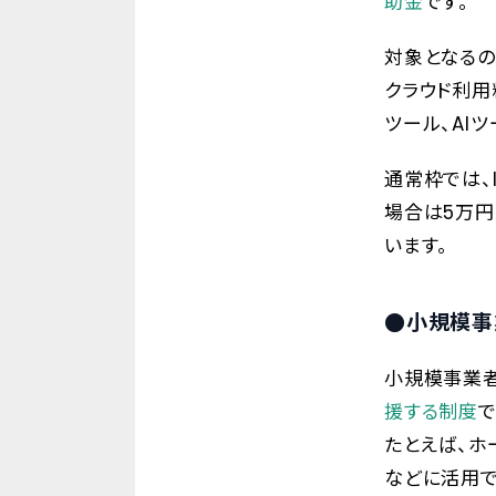
助金
です。
対象となるの
クラウド利用
ツール、AI
通常枠では、
場合は5万円
います。
●小規模事
小規模事業
援する制度
で
たとえば、ホ
などに活用で