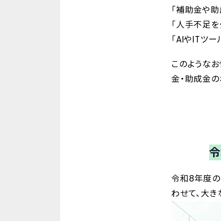
「補助金や助
「人手不足を
「AIやIT
このようなお
金・助成金の
令
令和8年度
わせて、大き