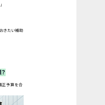
」
ておきたい補助
模？
補正予算を合