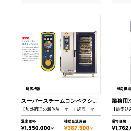
増えています。 ・医療機関: 病院やリハビリテ
マーケティ
た加熱調理がこの1台で可能に。誰でも、いつで
限大。商
ーション施設では、専門的な知識を持ったスタ
顧客管理（
も理想の仕上がりを得ることができ、調理作業
き、さら
ッフがピラティスマシンを活用しています。 ・
テム 会計
の省力化や作業時間の短縮に大活躍します。 ■
もちろん、スマホ
フィットネスインストラクター: ピラティスの資
構築 モバイ
こんな方におすすめです ・人手不足で省人化を
企業におすすめです ・
格を持つインストラクターが、自身のスタジオ
aaSプロ
検討されている方 ・だれでも、いつでも、均一
の通販事業
やクライアントの自宅でピラティスマシンを使
援・BI構築 ■開発の流れ STEP① 無料相談 
で安定した仕上がりを実現 ・手狭な厨房でも料
いのはも
用しています。 ■Recolteの特徴 point1 日本
軽にご相
理の質を拘りたい 商品の特長 ・おいしさを引き
を抑えて利
人向け設計 日本人の体格に合わせたサイズと可
す。 STEP② ヒアリング・要件定義 目的・機
出す凝縮熱を最大限に活用 ・正確で安定した蒸
円安をチャ
動域で、快適な使い心地を実現。 point2 コ
能・課題を
気 ・熱量をトータルでかしこく制御 ■主要機能
・ECサイ
ンパクトサイズ 従来の欧米モデルよりも小さ
P③ 設計
一覧 主な機能一覧（ハイグレードモデル） ・液
願いしたい
く、場所を選ばずに設置可能。 point3 機能
開発体制と
晶タッチパネル採用 ・芯温センサー搭載 ・自動
欲しい ・
性 機能性、安全性を考慮した設計。 point4
P④ 開発
洗浄機能付き
い 弊社は、これまで大手企業のECサイトのス
高品質・低価格 フィットネスマシンメーカーな
は随時ご共有します。 
クラッチ
らではの、 独自のルートと輸入コスト削減によ
理 バグの
営、広告
り、高品質なマシンを低価格で提供。 ■導入実
安定稼働を保証。 STEP⑥
ます。EC
績など https://ecoleco-fitness.com/cas
長期にわた
厨房機器
厨房機
く、バッ
e?machineCategory=11 ■主要機能一覧 ピ
任せられ
経営の知見
ラティスマシン
スーパースチームコンベクション
業務用
イトでも
【加熱調理の新体験：オート調理・マルチ調理対応】調理コストが激的に変わるスチームコンベクション
す。 ■導入実績など 【Shopify制作事例】 ハレ
ノダイニング様
g.com/ 【その他実績】 王子ネピア様 http
通常価格
補助金適用後
通常価格
s://e-nepia.com/
¥1,550,000~
¥387,500~
¥1,762