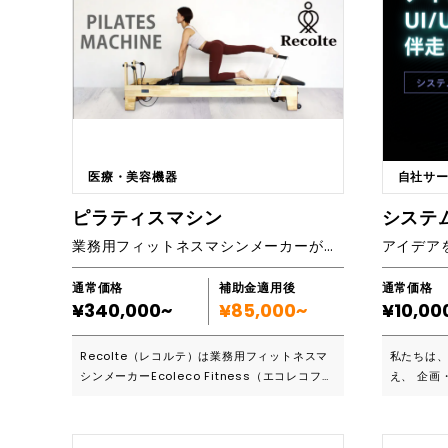
医療・美容機器
自社サ
ピラティスマシン
システ
業務用フィットネスマシンメーカーが作った日本人の体型に特化した高機能・高品質のピラティスマシンです。
通常価格
補助金適用後
通常価格
¥340,000~
¥85,000~
¥10,00
Recolte（レコルテ）は業務用フィットネスマ
私たちは
シンメーカーEcoleco Fitness（エコレコフィ
え、 企画
ットネス）がプロデュースするピラティスマシ
ス）まで一
ンです。 欧米製のピラティスマシンは、日本人
発のパートナーです。 
にとって大きすぎる場合が多く、使いにくいと
ち、 使い