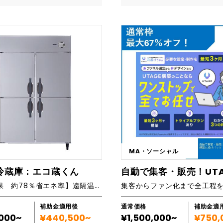
ング自動化・支援ツール 営業支援・
で、単一のシステムでは解決できな
品登録や在庫管理等も簡単に実施で
たとえば設置スペースが狭くても、
CRM） 生産・在庫・物流管理シス
題にも対応できます。 ・特に「Ionic
に顧客管理やサイト分析機能も充実。
も。パネルユニット組み立て方式なら
・経理業務システム 大規模ECサイト
環境でのアプリケーション開発に強
対応です。 ■こんな経営者や
在に組み立てられます。正方形や長
ルアプリ開発（iOS / Android） S
業界トップクラスの技術者が多数在
次の事業はECサイトで
た標準プランから特殊形状まで。 ホ
ダクトの立ち上げ・改善 データ活用支
す。 ■導入実績など https://revitie.jp/perfor
と考えている ・商品やデザインが良
験とノウハウで最適なプランをご提
お気
mance/web-application/ https:/
ちろん、人件費と配送費の販売コスト
■こんな企業におススメです 冷蔵・
談ください。初回ヒアリングは無料で
jp/performance/mobile-applica
益が出せる仕組みが欲しい ・昨今の
大量にストックしておきたい 冷凍食
ps://revitie.jp/performance/rp
ンスと考えて越境ECを考えている
落とさずに長期間保存したい 例えば ・飲食店
整理し、設計方針を固めます。 STE
tion/ https://revitie.jp/perform
トの運営経験が豊富にある製作者にお
・食品加工 ・農家 ・スーパー ・酒
・計画 UI/UX設計や技術選定を行い、
ystem/ ■主な機能・提供内容 ・ITシステムの
 ・制作だけでなく保守、運営もして
業 ・精肉店 ・水産仲介業 ・旅館 5
スケジュールを明確にします。 STE
設計・開発・導入 ・クラウドソリュ
できれば担当人数を最小限で運営した
自由に組み合わせ ①大きさ ➁表面材
 要件に応じて最適な技術で実装。進捗
提供と管理 ・IoTデバイスの導入と
様 ④扉のサイズ・バリエーション 
STEP⑤ テスト・品質管
AIを活用したデータ分析・予測システ
制作だけではなく企画立案、保守運
イプ ■主要機能一覧 地球環境に配慮したノンフ
有無やパフォーマンスをチェックし、
を活用した業務プロセスの自動化 ・
宣伝までを手がける、多く実績があり
ロンパネルを使用 ・ホシザキプレハブパネル表
 運用・保守 納品後も
ション開発およびカスタマイズ ・シ
サイトで利益を残すには売上だけでな
面材を選択可能 ①カラー鋼板（標準
り保守・改善をサポート。 安心して
用・保守サポート ・セキュリティ対
器
MA・ソーシャル
クヤードの仕組みが大切であり、この
鋼板（抗菌・防カビ） ③カラー鋼板
る体制を整えています。
ービス ・DX推進に向けたコンサルテ
をShopifyを使った中小企業のECサ
（抗菌・防カビ） ④塩ビ鋼板 ⑤アル
冷蔵庫：エコ蔵くん
システムインフラの最適化
支援・活用できるように考えていま
ンレス（304 HL） ⑦ステンレス（
【節電効果 約78％省エネ率】遠隔温度監視システム搭載 業務用冷蔵庫
B） ⑧ステンレス（430 NO.4） 
 https://shop.harenodinin
て、庫内外それぞれに異種材料の選択
防火不燃認証取得の不燃断熱パネル
補助金適用後
通常価格
補助金適
 ■主要機能一覧 * 注文管理:
能で安心安全 ・使用用途に応じた床の仕様が選
,000~
¥440,500~
¥1,500,000~
¥750,