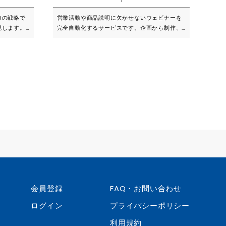
ルイン仕様
ロの戦略で
営業活動や商品説明に欠かせないウェビナーを
現します。
完全自動化するサービスです。企画から制作、
グのフルア
システム構築まで、経験豊富な専門スタッフが
ンディング
ワンストップで対応。時間や場所に縛られない
アカウントの
効率的な営業活動を実現し、見込み客の獲得か
は成約後の
ら成約までのプロセスを加速させます。 ■こん
、オンライ
な方におすすめです 営業効率の改善を目指すBt
代行するソ
oB企業 商品説明や営業プロセスの自動化を検討
立案：バラ
している企業 リード獲得から成約までの時間短
でつなぎ、
縮を図りたい企業 営業部門の働き方改革を推進
管理まで、一
している企業 全国展開している、または展開を
実行しま
目指している企業 業界トップクラスの実績を持
：経験豊富
つ当社は、UTAGE社より自動ウェビナー賞を受
ーライタ
賞し、 WEBINAR JAMからは日本一（世界2
新のトレン
位）の紹介代理店として認定されています。 企
ィブとシス
画立案から映像制作、システム構築まで、 経験
スの「仕組
豊富な専門スタッフがワンストップで対応。 視
会員登録
FAQ・お問い合わせ
聴者管理・分析システムと自動フォロー機能に
ィング施策
より、参加者の行動を詳細に把握し、最適なフ
ログイン
プライバシーポリシー
ことで、経
ォローアップが可能です。 さらに、アンケート
本来の中核
や質問対応機能を活用した双方向のコミュニケ
利用規約