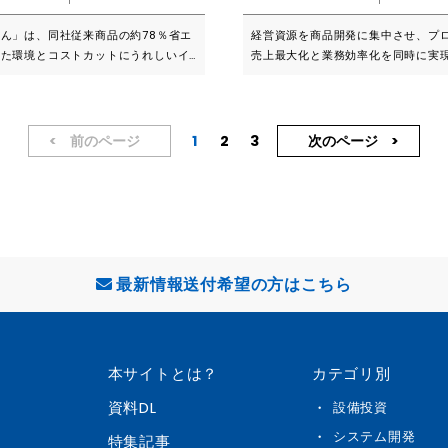
文処理をサポート * 商品管理: 在庫
択できます ウォークイン仕様 ロー
情報の更新を一元化 * 顧客管理: 顧
から選択 ・扉の大きさとタイプが選択できます
ん」は、同社従来商品の約78％省エ
経営資源を商品開発に集中させ、プ
細な管理と分析 * 越境対応倉庫の自
片開き扉 スライドドアから選択
した環境とコストカットにうれしいイ
売上最大化と業務効率化を同時に実
際物流をスムーズに * 配送自動化: 出
御の業務用冷凍・冷蔵庫です。 独自
■どんなサービスか ・マーケティン
動化し、効率化 * 商品ページ管理:
ーター技術で効率的な運転を実現し、
ウトソーシング：集客の要となるラ
最適化とSEO対策 * ショッピングカ
を向上させることで、庫内温度を安定
ページ（LP）制作から、LINE公式
やすい購入体験を提供 * 決済: 多通貨
品の鮮度を長期間保つことができま
運用、ステップメール配信、さらに
前のページ
1
2
3
次のページ
な決済システム * SNS連携: ソーシ
会員サイトやファンクラブ構築まで
アとのシームレスな連携 * ブログ:
ンマーケティングの全工程を一括で
ケティングを支援 ■価格等につ
事業に厨房設備が必要な方 ・既存の厨
リューションです。 ・一貫した戦略
い替え予定の方 ・管理栄養士、調理
バラになりがちな各施策を一つの線
用サポート(1年間)ありの場合を想定
えの方 従来商品の約78％省
市場分析からターゲット設定、KPI
。 ※商品エントリーはデータ支給で5
現した環境とコストカットにうれしい
貫したマーケティング戦略のもとで
として算出しています。 ※案件ごとに
制御の業務用冷凍・冷蔵庫です。 独
す。 ・専門家チームによる実務支援
最新情報送付希望の方はこちら
差し上げますので、参考としてお考え
バーター技術で効率的な運転を実現
なマーケッター、デザイナー、コピ
。
性能を向上させることで、庫内温度を
ー、エンジニアがチームとなり、最
、食品の鮮度を長期間保つことができ
ドを取り入れた高品質なクリエイテ
テム構築を提供し、お客様のビジネ
本サイトとは？
カテゴリ別
ファンを高精度にインバータ制御。冷
み化」を支援します。 ■強みはなにか ・経営者
は冷凍・冷蔵ともに圧縮機をインバー
のリソース最大化：複雑なマーケテ
資料DL
設備投資
種を除く） ◾️ノンフロン断熱
の立案や細かな実務から解放される
営者は商品開発や経営判断といった
システム開発
特集記事