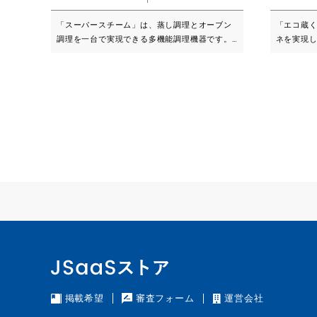
効率的な注
管理や商品
「スーパースチーム」は、蒸し調理とオーブン
「エコ蔵く
客情報の詳
調理を一台で実現できる多機能調理機器です。
ネを実現
動連携: 国
忙しい厨房のニーズに応え、効率的な調理やオ
ンバータ制
荷作業を自
ペレーションを手助けします。 オート調理・マ
のインバ
商品情報の
ルチ調理など多様な料理に対応でき、特にヘル
断熱性能
ート: 使い
シーで栄養価を保った食事を提供することが可
させ、食
対応の安全
能です。 ◾️こんな企業・団体・経営者におスス
す。 ◾️こんな企業・団体・経営者におススメで
ャルメディ
メです ・調理コストのカットをお考えの方 ・新
す ・節電効果、管理コストのカットをお考えの
コンテンツマー
規事業に厨房設備が必要な方 ・既存の厨房設備
方 ・新規
いて ※デザインテンプレートを使用した構築 ※
を買い替え予定の方 ・管理栄養士、調理師の業
房設備を買
構築後の運
務改善をお考えの方 ◾️高い調理効率 蒸し調理と
師の業務改善をお考
しています
コンベクション機能を組み合わせることで、調
エネを実
0品目まで
理時間を大幅に短縮。大量調理や一度に複数の
インバータ
見積もり
メニューを作成する際に便利です。 豊富な調理
自のイン
ください
モード（オート調理、マルチ調理、再加熱、マ
し、断熱
ニュアル調理、マイメニュー調理、予約機能）
安定させ
を活用して効率的で美味しい調理体験を提供し
ます。 ◾️トリプルインバータ 圧縮機と庫内ファ
ます。 ◾️食材の風味と栄養をしっかり保持 スチ
ン・凝縮
ーム調理によって、食材の栄養素を損なわずに
凍冷蔵庫
ヘルシーな料理を提供。味と栄養価を両立しま
タ制御。（一部機
掲載希望
審査フォーム
運営会社
す。 ◾️幅広い調理対応 スチーム機能とコンベク
材の採用 自然冷媒である「シクロペンタン」を