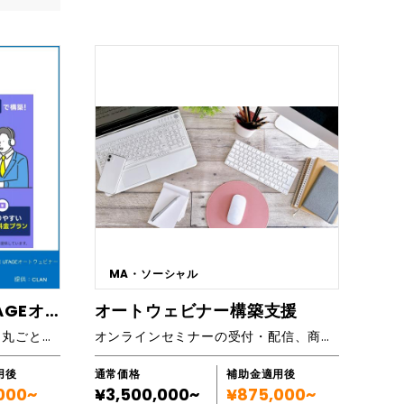
い複雑な課
ト設計 幅900×奥行700×高さ850mmのコ
柱があって
 + AWS」
ンパクト設計で、設置場所を選びません。 ・直
、 自由自
みを持ち、
感的な操作が可能な液晶タッチ 運転状況を分
方形といっ
籍していま
かりやすく表示。シンプルな画面でだれでも直
シザキの経
感的な操作が可能です。 また、プログラム機
案します。
/revitie.
能を搭載してます。 ・製品の状態をお知らせす
冷凍食品を
tion/ htt
るブザーを搭載 食堂などの共有スペースだけ
品の品質を
a-applica
ではなく、通路などにも設置される事を想定
ance/it-s
し、離れた位置からでも調理完了が分かるブザ
屋 ・食品卸
ーを搭載。 ・温度データ管理が可能なUSB接続
つの要素を
ーションの
可能仕様 1分ごとに庫内温度推移データを機
 ③床の仕
運用支援 ・
械本体が保存。 USBメモリーでデータを出力
⑤冷凍機のタ
ム ・RPA
すれば、パソコンで庫内の温度履歴が管理でき
アプリケー
ます。
ステム運
） ➁カラー
策と監視サ
MA・ソーシャル
ホワイト
ィング ・
ミ ⑥ステ
自動で集客・販売！UTAGEオートウェビナー構築丸投げパック
オートウェビナー構築支援
304 2
集客からファン化まで全工程を丸ごと代行
オンラインセミナーの受付・配信、商品サービス提案・販売の自動化システム
※用途に応じ
が可能 ※
の選択も可
用後
通常価格
補助金適用後
000~
¥3,500,000~
¥875,000~