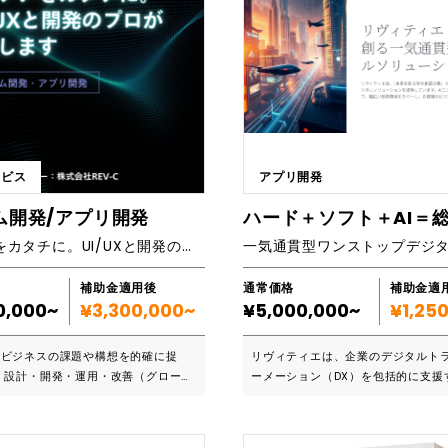
ービス
アプリ開発
ム開発/アプリ開発
アイデアをカタチに。UI/UXと開発のプロが伴走します
補助金適用後
通常価格
補助金適
0,000~
¥3,300,000~
¥5,000,000~
¥1,25
、ビジネスの課題や構想を的確に捉
リヴィティエは、企業のデジタルト
・設計・開発・運用・改善（グロー
ーメーション（DX）を包括的に支援
気通貫でサポートする、 システム開
ーションを提供しています。2009
UI/UX設計に強みを持
来、クラウド、IoT、AI、RPAなど
やすく、成果につながるシステムの構
活用し、ITシステム・アプリケーシ