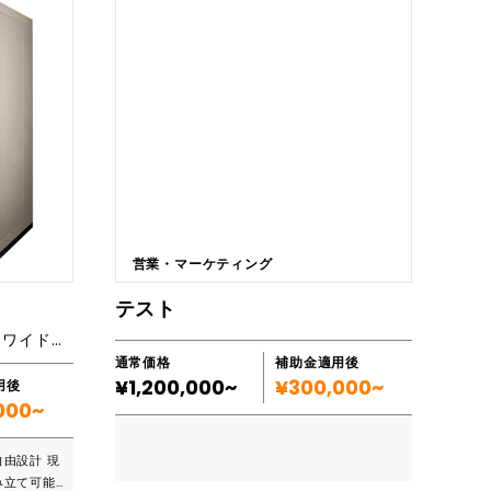
。お客様の
・2時間以内に喫食しなければならない ・早朝
なシステム
勤務の人手が足りない ・人件費を削減したい ・
タルでサポ
厨房機器の初期投資を少なくしたい ・美味しい
食事を提供したい ・狭い厨房でも後から設置可
能な機器が欲しい 再加熱キャビネット導入のメ
術（クラウ
リット チルドで保存した食事を前日セットする
システムを導
だけで、翌日の提供時間に合わせて自動で再加
保守まで、
熱します。 冷凍・チルドの完全調理品を使用す
Xの導入で業
れば更に効率アップします。 そのため、早朝勤
こん
務の負担を軽減します。 ■主要機能一覧 主な製
品の仕様・特徴（テーブル形） ・「チルド保
規模100
存・再加熱・保温」をこの1台で可能 提供時
営業・マーケティング
企業 ・デ
間に合わせて温度や時間を設定し、食事をまと
X）を推進
めて加熱。 おいしさや安全性をキープしなが
テスト
ステムの柔
ら、スタッフの作業負担を軽減できます。 ・加
ムラなくムダなく、生鮮食品をワイドにストック
企業 ・既
湿機能を搭載 加熱運転時に加湿も同時に行う
テクノロジ
ことで、乾燥が気になる食事をふっくらおいし
通常価格
補助金適用後
ィエの最大
く仕上げます。庫内側面をダクト構造とし、庫
¥1,200,000~
¥300,000~
用後
業のあらゆ
内の湿度を均一に制御します。 ・設置場所を問
000~
ョンをワン
わない給水/排水タンク仕様 加湿用の給水や
ウド、Io
排水はタンク式のため、配管工事が不要で設置
由設計 現
させること
も簡単です。 ・設置スペースが小さくコンパク
み立て可能