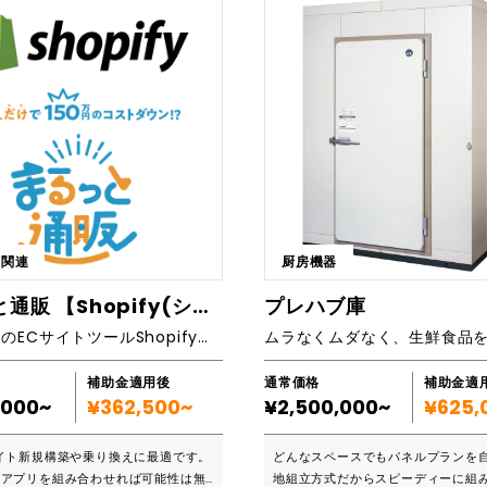
しています。 新規事業の立ち上げか
中心に多様な事業を展開しています
ステムの刷新、運用中の改善まで、幅
ビジネスニーズを深く理解し、柔軟
こんな方におすすめです
設計から導入、運用保守まで、トー
プロジェクトに着手したいが、社内リ
ートする体制を整えています。 ■こんな方にお
りない ・専門性の高い開発を、信頼
すすめです ・自社の業務プロセスをデジタル化
に任せたい ・スピード重視でサービ
して、効率化を図りたい方 ・最新技
げたい ・予算内で最大限の成果を得
ド、IoT、AI、RPA）を活用したIT
、コスト最適化したい ・開発よりも
入したい方 ・システム設計から運用
、開発はプロに任せたい 1. UX視
ワンストップで支援を求める方 ・D
たシステム設計 単なる開発ではな
務の自動化やコスト削減を実現したい方 ■
やすさ」と「成果」にこだわったUI/
な企業におススメです ・製造業、小売業、サー
. 経験豊富なコンサルタ
ビス業など、幅広い業界の企業 ・社員
上関連
厨房機器
 初期のアイデア段階から伴走。要件
名以上で、複雑な業務プロセスを持つ
もお任せください。 3. 最適な開
ジタルトランスフォーメーション（D
まるっと通販 【Shopify(ショピファイ)】
プレハブ庫
築 国内エンジニアによる高品質開発
し、競争力を強化したい企業 ・ITシ
世界No.１のECサイトツールShopifyとバックヤードの連携
スト重視のオフショア開発まで柔軟に
軟なカスタマイズや運用保守を求める
存のシステムに限界を感じ、新しい
件が固まっていないフェーズでも安
ー導入を考えている企業 ・リヴィテ
補助金適用後
通常価格
補助金適
の強みは、複数の技術を統合し、企
,000~
¥362,500~
¥2,500,000~
¥625,
に最適。 ■対応可能なシステ
るニーズに応じた最適なソリューシ
ストップで提供できる点です。 ・クラ
イト新規構築や乗り換えに最適です。
どんなスペースでもパネルプランを自
ステム マッチングプラットフォーム
T、AIなど、それぞれの技術を連携
能アプリを組み合わせれば可能性は無
地組立方式だからスピーディーに組