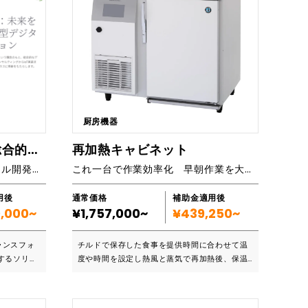
厨房機器
ハード＋ソフト＋AI＝総合的なDXソリューション提供
再加熱キャビネット
一気通貫型ワンストップデジタル開発ソリューション
これ一台で作業効率化 早朝作業を大幅カット
用後
通常価格
補助金適用後
0,000~
¥1,757,000~
¥439,250~
ランスフォ
チルドで保存した食事を提供時間に合わせて温
するソリュ
度や時間を設定し熱風と蒸気で再加熱後、保温
年の設立以
します。 ご飯やお汁も一緒にセットでき、熱風
の最新技術を
と蒸気で加熱するため、ご飯もふっくら美味し
ョン開発を
く仕上がります。 ■こんな企業におススメです