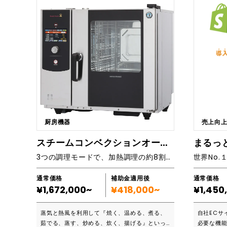
いう声がありました。Recolteは、そんな課題
築を得意と
を解決するために、日本人の骨格に合わせたコ
ら既存シ
ンパクトなピラティスマシンを開発しました。
広く対応可能です。 ■
■こんな方におすすめです ・猫背や腰痛など、
・大規模
姿勢の悪さによる身体の不調を改善したい。 ・
ソースが足
姿勢を安定させ、運動パフォーマンスを向上さ
できる外部
せたい。 ・身体の硬さを改善し、ケガ予防につ
スを立ち上
なげたい。 ・運動を通して心身をリフレッシュ
られるよう
させたい。 ・健康的に体重を減らし、引き締ま
戦略に集中し
った体になりたい。 ・怪我や手術後のリハビリ
点を重視し
テーションに役立てたい。 ■ピラティスマシン
く、「使い
が利用できる業界 ・フィットネス業界: ヨガス
UX設計を行います。 2
厨房機器
売上向
タジオ、パーソナルジム、スポーツクラブな
ントが並走
ど。 ・医療機関: 病院、リハビリテーション施
整理や仕様設計
スチームコンベクションオーブン
設など。 ・美容業界: エステサロンなど。 ・企
発体制を構
3つの調理モードで、加熱調理の約8割を実現
業: オフィスでのリフレッシュスペース、社員向
から、コ
けの福利厚生など。 ・個人: 自宅でのトレーニ
対応。 4. 契約形態も柔軟に ラボ型（準委任契
ングなど。 ■会社の特長（社員規模など） ・中
約）：要
通常価格
補助金適用後
通常価格
小企業: スタートアップから中小企業まで、多様
心。 プロジェクト型（請負契約）：納品まで明
¥1,672,000~
¥418,000~
¥1,450
な規模の企業がピラティスマシンを導入してい
確に進めたい場合
ます。 ・大企業: 社員向けの福利厚生として、
ム例 UGC型プラットフォーム 予約・スケジュ
蒸気と熱風を利用して『焼く、温める、煮る、
自社ECサ
大企業がピラティスマシンを導入するケースも
ール管理シ
茹でる、蒸す、炒める、炊く、揚げる』といっ
必要な機