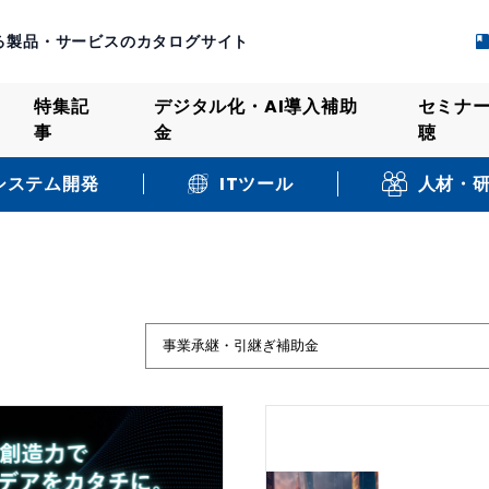
る製品・サービスのカタログサイト
特集記
デジタル化・AI導入補助
セミナ
事
金
聴
システム開発
人材・
ITツール