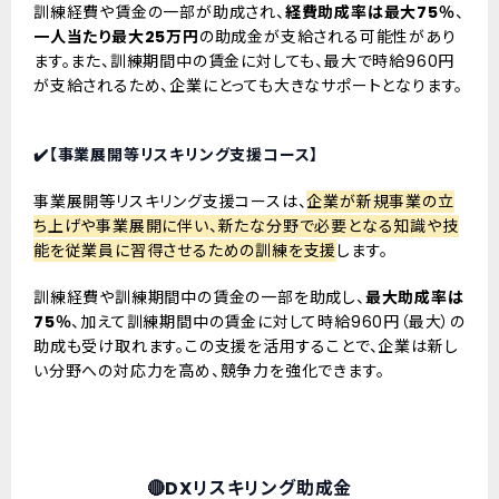
訓練経費や賃金の一部が助成され、
経費助成率は最大75％
、
一人当たり最大25万円
の助成金が支給される可能性があり
ます。また、訓練期間中の賃金に対しても、最大で時給960円
が支給されるため、企業にとっても大きなサポートとなります。
✔️【事業展開等リスキリング支援コース】
事業展開等リスキリング支援コースは、
企業が新規事業の立
ち上げや事業展開に伴い、新たな分野で必要となる知識や技
能を従業員に習得させるための訓練を支援
します。
訓練経費や訓練期間中の賃金の一部を助成し、
最大助成率は
75％
、加えて訓練期間中の賃金に対して時給960円（最大）の
助成も受け取れます。この支援を活用することで、企業は新し
い分野への対応力を高め、競争力を強化できます。
🔴DXリスキリング助成金