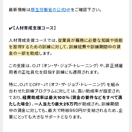
最新情報は
厚生労働省の公式HP
をご確認下さい。
✔️【人材育成支援コース】
人材育成支援コースでは、
従業員が職務に必要な知識や技能
を習得するための訓練に対して、訓練経費や訓練期間中の賃
金の一部を助成
します。
この支援は、OJT（オン・ザ・ジョブ・トレーニング）や、非正規雇
用者の正社員化を目指す訓練にも適用されます。
特に、OJTとOFF-JT（オフ・ザ・ジョブ・トレーニング）を組み
合わせた訓練プログラムに対しては、高い助成率が設定され
ており、
経費助成率は最大100％（賃金の要件などをすべて満
たした場合）
、
一人当たり最大25万円
が助成され、訓練期間
中の賃金に対しても、最大で時給960円が支給されるため、企
業にとっても大きなサポートとなります。