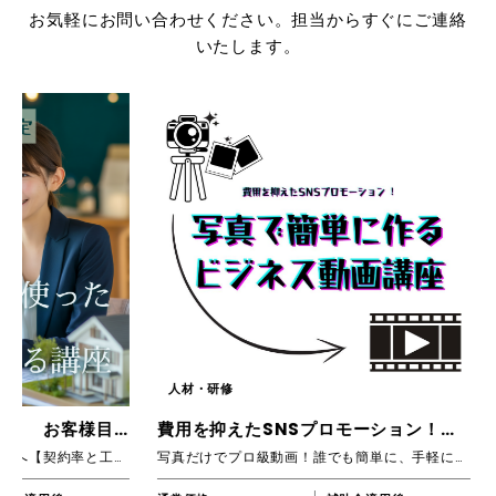
お気軽にお問い合わせください。担当からすぐにご連絡
いたします。
人材・研修
人材
【建築・不動産業者限定】 お客様目の前で『住宅ローンを使った資金計画出来る』講座
費用を抑えたSNSプロモーション！写真で簡単に作るビジネス動画講座
ビジ
建築会社さま・不動産業者さまへ【契約率と工事総額アップ】間違いなし、このスキルを身に付ければ、相談を受けたお客様を逃がす事はありません。エンドユーザーさんとの直接契約を得るなど、すごく多くのメリットを得て貰えます。
写真だけでプロ級動画！誰でも簡単に、手軽に作れるビジネス動画で効率的なプロモーションを実現。
ビジネ