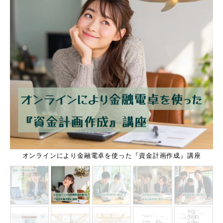
吹き抜けと勾配天井を採用した大空間リビングと階段も吹き抜け
【建築・不動産業者限定】お客様の目の前で、住宅ローンを使っ
立地を生かした眺望の良いリビングとスキップフロアーのダイニ
丸い浴槽・シャワーブース・天窓を採用、モザイクタイルを施主
土地探しから、眺望を生かしお客様の要望を全て叶えた新築住宅
と天窓、スキップフロアーのダイニングキッチンと欲張り空間
オンラインにより金融電卓を使った『資金計画作成』講座
お客様の目の前で資金計画作成し提示
DIYで仕上げた浴室の施工事例
た資金計画ができる講座
が完成 手書き間取り図
お客様家族と共に喜ぶ
お客様の希望を聞く
ングキッチンが完成
キャプション10
施工事例