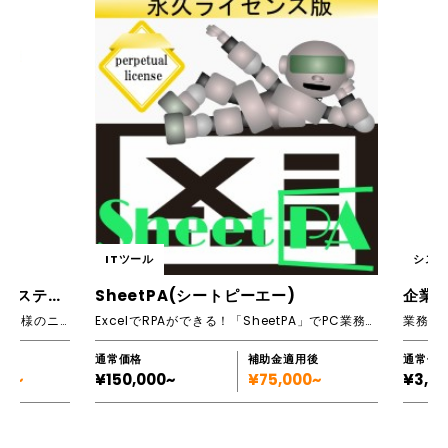
ITツール
システム
企業向けDXソリューション（システム開発）
SheetPA(シートピーエー)
業務に最適化されたソリューション お客様のニーズに誠実に対応いたします。シンタはお客様のニーズを満たす製品を作ります。
ExcelでRPAができる！「SheetPA」でPC業務自動化へ
通常価格
補助金適用後
通常価格
~
¥150,000~
¥75,000~
¥3,000