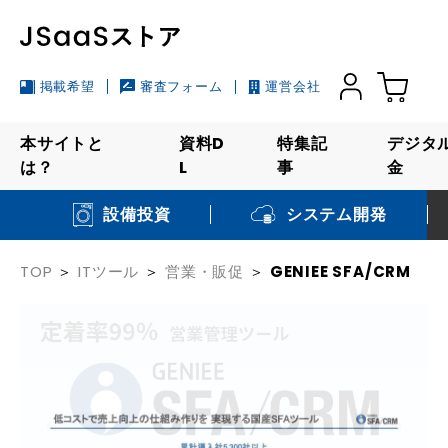
掲載希望
審査フォーム
運営会社
本サイトと
資料D
特集記
デジタ
は？
L
事
金
システム開発
設備投資
TOP
ITツール
営業・販促
GENIEE SFA/CRM