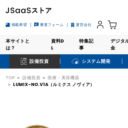
掲載希望
審査フォーム
運営会社
本サイトと
資料D
特集記
デジタ
は？
L
事
金
システム開発
設備投資
TOP
設備投資
医療・美容機器
LUMIX-NO.V1A（ルミクス ノヴィア）