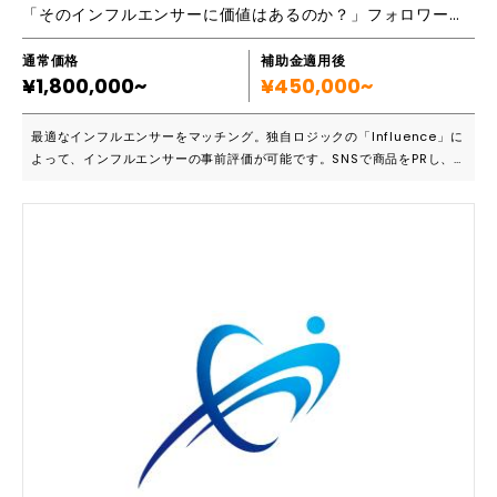
「そのインフルエンサーに価値はあるのか？」フォロワーの「質」を最大限に追及します。
通常価格
補助金適用後
¥1,800,000~
¥450,000~
最適なインフルエンサーをマッチング。独自ロジックの「Influence」に
よって、インフルエンサーの事前評価が可能です。SNSで商品をPRし、
購買へつなげます。 ■こんな方におススメです ・自社商品を「使ってみ
たい」と思わせて購買につなげたい ・PRしたい商品に合った本当に効果
があるインフルエンサーを選定したい ・インフルエンサーを使って自社
商品の認知度アップを効率的に行いたい インフルエンサーの持つフォロ
ワーの「質」を最大限に追及します。年代別男女比、アクティブ数などフ
ォロワー数の内訳を可視化。商品の売り上げにつながるインフルエンサー
のみを起用します。 ■主要スコア化項目一覧 ・アクティブフォロワー率
・エンゲージメント率 ・拡散力（リーチ力） など