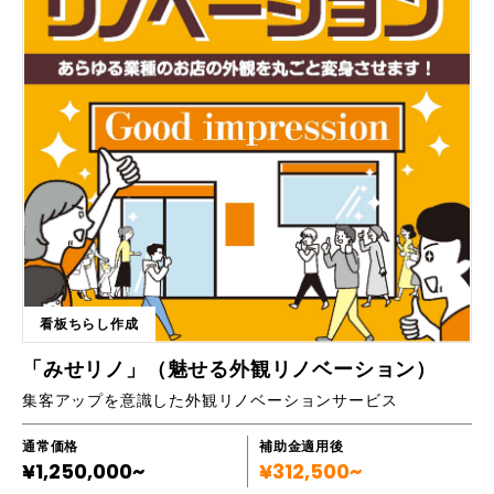
を使う動画を想定している。 ・新規事業立ち上げでブランディングに力
を入れたい方 ・WEBサイトで商品やサービスをPRしたい方 ・デジタルサ
イネージなどコスパを重視した動画制作も合わせて依頼したい方 ご希望
に合わせたレスポンシブWEBサイトデザインと社内で更新も可能なCMS
システムをご提案します。WEBサーバーやCMSシステムの管理も御社で
行っていただきますので低コストで運営していただけます。納品後のご相
談もご対応させていただきます。 会社の商品がいかに優れているか、消
費者に訴求するためにWEBサイトでの情報発信から、動画マーケティング
によるメディアミックスが注目されています。消費者目線による誘導型コ
ンテンツを活用することで、新たな消費者の掘り起こし、また既存ユーザ
ーの囲い込みなど、目的を明確にしたマーケティングを行うことができま
す。印刷メディアとWEBメディア両方のノウハウを持った当社が最適なW
ebコンサルティングの提案をさせていただきます。 映像に携わって30
年。クライアントの魅力・製品の魅力の本質は何かを見出すところから始
め、目的に最適な動画を制作します。長年培ってきた企画力・取材力・構
看板ちらし作成
成力・演出力で魅力を余すことなく表現します。 ■導入実績など http
s://meitsu.jp/project/ ■業務内容 ・デジタルマーケティング（WEBサ
「みせリノ」（魅せる外観リノベーション）
イト、CMSサイトの企画・制作・運用） ・スマホ対応のレスポンシブサ
集客アップを意識した外観リノベーションサービス
イトの企画・制作・運用 ・オウンドメディアの企画・制作・運用 ・動画
コンテンツの企画・制作 ・ポスター、チラシ・フライヤー、販促ツール
の企画・制作
通常価格
補助金適用後
¥1,250,000~
¥312,500~