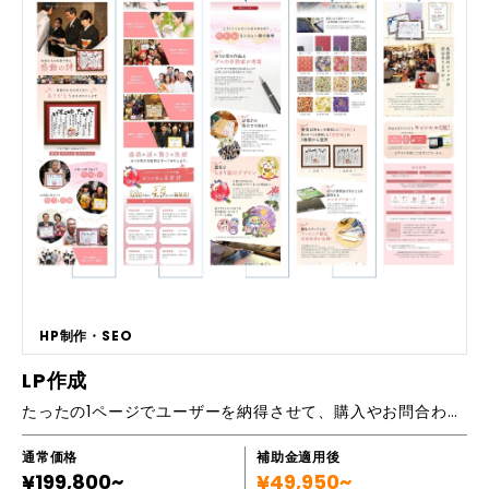
して間もない方 ②専門知識が乏しく、どうしていいかわからない方 ③二
人三脚で伴走支援を求める方 ④専門用語を使わずに誰にでもわかりやす
い説明を求める方 ⑤右腕のような存在を求める方 コンサルチームとWEB
制作チームが一体となりサポートするため、単なるWEBページ制作だけで
なくマーケティング（SEO・広告運用・SNS・PR等）サポートも一気通
貫で対応することが可能です。また、保守料は無料、何度でも修正し放
題、テキスト内容の変更や画像差し替え程度であれば無料で対応させて頂
きます。目的・目標を達成するためにどのようなアクションを取るべきか
といった戦略・戦術の策定から伴走支援することができます。 ■導入実績
など https://exconsulting.co.jp/web-team/ ■主要機能一覧 ホーム
ページ（HP）制作、ランディングページ（LP）制作、ECサイト制作
HP制作・SEO
LP作成
たったの1ページでユーザーを納得させて、購入やお問合わせなどのアクションにつなげる「優秀な営業マン」
通常価格
補助金適用後
¥199,800~
¥49,950~