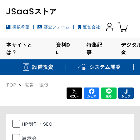
掲載希望
審査フォーム
運営会社
本サイトと
資料D
特集記
デジタ
は？
L
事
金
システム開発
設備投資
TOP
広告・販促
HP制作・SEO
展示会