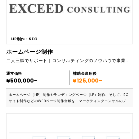
HP制作・SEO
ホームページ制作
二人三脚でサポート｜コンサルティングのノウハウで事業成長に繋がるWEBサイト制作を
通常価格
補助金適用後
¥500,000~
¥125,000~
ホームページ（HP）制作やランディングページ（LP）制作、そして、EC
サイト制作などのWEBページ制作全般を、マーケティングコンサルのノウ
ハウを存分に活かし、Oneチームでサポートいたします。WEBページは
制作してからがスタートラインという考えのもと、納品後もPDCAを回
し、データに基づきページ修正を繰り返すことを重要視しています。弊社
は納品後も保守料無料で伴走支援させて頂き、責任を持って事業成長に繋
がるWEBページに仕上げさせて頂きます。納得いくまで修正は何度でも無
料で承ります。 ■こんな方におすすめです ①これから起業する方・起業