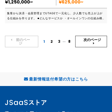
¥1,250,000~
イズが必要な項目は別途見積） ⑤サーバ環境 ・ドメイン管理（新規取得
¥625,000~
もOK） ・サーバ利用1年間 ・無料SSL
集客から決済・会員管理までUTAGEで一元化し、少人数でも売上が上が
る仕組みを作ります。 ■どんなサービスか ・オールインワンの仕組み構
築：オンライン講座、コンサル、教室などを運営する事業者向けに、マー
ケティングツール「UTAGE」を活用したセールスファネルを起点から終
点まで構築する代行サービスです。 ・一気通貫のシステム実装：LP（ラ
ンディングページ）制作、LINE公式アカウント連携、ステップ配信、決済
前のペー
次のページ
...
1
2
3
8
ジ
システム、そして受講生専用の会員サイトまで、必要な機能をすべて連結
させた状態で納品します。 ・完全自動化の実現：申込から支払い、その
後のコンテンツ提供やリマインド配信までを自動化することで、事業者が
本来集中すべき「コンテンツ制作」や「指導」に専念できる環境を提供し
ます。 ■強みはなにか ・技術的な障壁をゼロに：LP制作やツール間のAPI
連携、タグ管理によるセグメント分けなど、専門知識が必要な設定をすべ
てプロが代行。ITが苦手な事業者様でも、最短距離でビジネスのデジタル
化が可能です。 ・戦略的なファネル設計：単にツールを設定するだけで
最新情報送付希望の方はこちら
なく、オートウェビナー連携やステップ条件分岐を駆使した「売れる導
線」を設計。少人数のチームや1人社長でも効率的に収益を最大化できる
仕組みを構築します。 ・実践的なコンサルティング：構築後の売上導線
の見直しや、最適なオファーの出し方など、70社以上の導入支援で培っ
た知見に基づくアドバイスを提供。運用開始後の成果までを見据えたトー
タルサポートが強みです。 ■導入実績や事例 ・70社以上の豊富な導入実