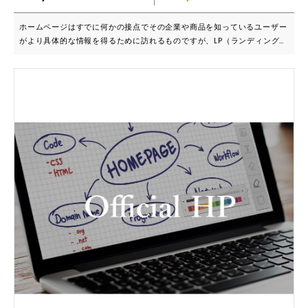
ホームページはすでに何かの接点でその企業や商品を知っているユーザー
がより具体的な情報を得るために訪れるものですが、LP（ランディングペ
ージ）は興味自体を喚起するための物なので、離脱されないようにユーザ
ーのアクションを1ページに留めたうえで、問合せや購入につなげます。
■こんな人におすすめ ・サービスや商品に自信があるが広く周知する方法
が分からない ・ウェブ広告を実施したいが顧客を集めるサービスサイト
がない ・短期間で効果が広告施策を探している 実際に自社で制作したLP
から改善することで、購買率が200％以上アップした実績があります！LP
をデザインするだけでなく構成や内容を考えるため、「売れる」LPを制作
します。 ■LP制作までの流れ 1.サービス/商品のヒアリングから構成内容
の提案 30問前後の質問へご回答ください。 2.LPデザインの制作サポー
ト全般 ご希望を伺った上で、最適なデザインをご提案。必要素材の購
入も弊社負担です。 3.コーディング対応からサーバー反映まですべて対応
一貫してご対応可能なので、はじめての方もお任せください！ サービ
スの良さとユーザーへ訴求ポイントに関するヒアリングを徹底し、最大に
その魅力を引き出す表現方法やデザインテイストを提案したうえで、形に
します。