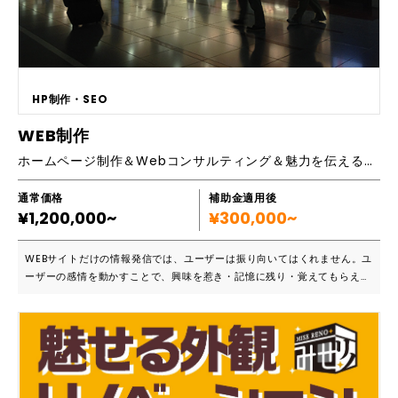
HP制作・SEO
WEB制作
ホームページ制作＆Webコンサルティング＆魅力を伝える動画制作
通常価格
補助金適用後
¥1,200,000~
¥300,000~
WEBサイトだけの情報発信では、ユーザーは振り向いてはくれません。ユ
ーザーの感情を動かすことで、興味を惹き・記憶に残り・覚えてもらえま
す。そのために有効なのがデジタルマーケティングです。自社運営メディ
アを活用しながらWEBサイト制作、WEBマーケティングを見据えたサイ
ト制作と併せてクライアント、商品の魅力をストーリー仕立てに表現しま
す。 TV-CM、CM動画、デジタルサイネージなど多数制作。中部国際空
港、NEXCO中日本サービスエリアでも展開中。 ■こんな方におすすめで
す ・強み、魅力を改めて発見するところから始めたい。 ・ナレーション