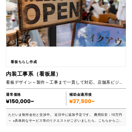
リニューアルしたが、その後の運用面含めて放置してしまっている方 ・
効率化のために開発したいWebシステムはあるが、コスト面で諦めてし
まった方 当社は導入後、成果が感じられるまで二人三脚で貴社Web戦略
が成功するまで、運用専門チームがとことんサポートいたします。Web
サイト・ホームページのことだけでなく、SEO/MEO、SNS運用、広告運
用など貴社の強力なWeb担当者の一人として是非ご活用ください！ ■導
入実績など https://www.w-stage.jp/products/ https://www.me
dicalwebstage.jp/results/ ■主要機能一覧 ・Web制作 ・ECサイト
制作 ・ランディングページ制作 ・動画制作・運用 ・Webコンサルティ
ング ・SEO/MEOサービス ・Web広告運用代行 ・SNS運用代行 ・Web
看板ちらし作成
システム設計・開発 ■価格等について Web制作における平均的なコスト
を記載しています。 制作するボリュームや目的とされる成果によってご
内装工事系（看板屋）
提案費用は異なります。
看板デザイン～製作～工事まで一貫して対応。店舗系ビジネスの集客数アップをお手伝いします
通常価格
補助金適用後
¥150,000~
¥37,500~
ただいま制作会社と交渉中。 近日中に追加予定です。 費用目安：10万円
～ ※具体的なサービス等のリクエストがございましたら、こちらからご連
絡ください。 ※ストア事務局が提供元と直接交渉し、補助金対応にいたし