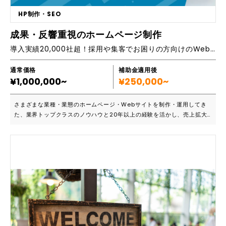
ナック・カメラスタジオ・スポーツスクール・酒店など ■選ばれている理
HP制作・SEO
由 1.実績が多く安心 創業以来下請けゼロ、全てのご相談をお客様から直
接ご依頼いただいておりますので、多くの事例写真を実績として掲載する
成果・反響重視のホームページ制作
亊ができています。「地域でよく目立っている店舗が全て御社の手掛けた
導入実績20,000社超！採用や集客でお困りの方向けのWeb戦略サービス。Web制作から動画、マーケティング、SNS運用などまで、全体戦略をサポートいたします。
ものだった」と言われることもあります。 2.あらゆる店舗でのデザイン・
施工の経験値が高い 店舗によって建物の形状は異なりますので、その建
物にあったデザインや素材が必要になってきます。私たちは15年間3000
通常価格
補助金適用後
¥1,000,000~
件以上の現場調査を経験しあらゆる条件下でのデザイン・施工を経験して
¥250,000~
きました。 3.93.1％の確率で集客UPできるノウハウ 私たちは店舗外観が
消費者に与える影響について15年間研究し、93.1％の確率で集客UPを達
さまざまな業種・業態のホームページ・Webサイトを制作・運用してき
成してきました。このノウハウはあらゆる業種で応用できるため、さまざ
た、業界トップクラスのノウハウと20年以上の経験を活かし、売上拡大
まな業界のメディアで取り上げられています。 ■主要機能一覧 ・外観デ
や集客UP、人材獲得などの目的に合わせて、最適なホームページ制作・
ザイン ・照明設置 ・造形看板 ・立体文字 など ■対応可能なエリア ・
運用メニューをご用意しています。また成果や反響を重視し、Web制作
全国対応可能（沖縄・離島を除く）
だけでなく、動画制作、SNS運用、SEO/MEO、その他マーケティングな
ど、ワンストップでお客様の経営課題を解決いたします。 ■こんな方にお
すすめです ・Webを活用した売上UPでお困りの方（過去に失敗した方も
歓迎） ・採用・人材獲得でお困りの方（媒体や人材紹介を利用している
がうまくいかない・・・） ・Webを利用して、営業や業務の効率化を図
りたい方（コスト削減されたい方） ・医療機関の方で集患・採用でお困
りの方（業種特化プランあり） ・女性向けのサービスや商品を提供され
ている方（女性集客強化プランあり） ・SEOやMEOで上位表示が実現で
きない方 ・SNSなどを活用したいが、リソース不足の方 ・Webサイトを