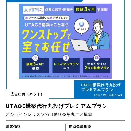
基本設定 ■ ライティング業務 ・コピーライティング ・各種コンテンツ制
や担当者様を対象にしたプランです。 ・スタートアップ企業が初めてサ
作 まずはお気軽にご相談くださいませ。
イトを作るので、ノウハウも過去の経験もない ・企業の公式サイトはあ
るが、部署の管轄で初めての製品サイトや採用サイトを作ることになった
・詳しい担当者が移動になり、詳しくない社員がサイト担当になった ・
サイトを制作するために、何を準備したらよいのか分からない ■私たちは
『伝わるサイト』を実現する会社です。 単に伝えたいことを盛り込んだ
「伝えようとするサイト」ではなく、見る人にとって分かるサイトが『伝
わるサイト』。それには、原稿や写真をきれいに並べる「作業」だけでは
不十分。クライアントのビジネスやその競合の状態、ターゲット像、商品
やサービスなどビジネス全般を理解し、サイト制作のプロでないクライア
ントをリードして調べ、目的に沿って考え、提案することで『伝わるサイ
ト』を実現します。 ■導入実績など https://www.webmasters.co.jp/
works/ ■主要機能一覧 ①企画設計コンサルティング ・クライアント理
解（ビジネス、ターゲット） ・競合調査 ・基本的なSEO戦略（集客） ・
コンテンツ構成設計 ・オーダーメイドデザイン ②お客様フォロー ・サイ
トの仕組みや役割の解説 ・制作時に必要な情報の解説 ・運営時に向けた
広告出稿（ネット）
体制づくりの解説 ・制作手順やコンテンツ設計に基づいたご準備の支援
・更新作業研修と作業手順書 ③ページ制作（コーディング） ・共通部分
UTAGE構築代行丸投げプレミアムプラン
テンプレート化 ・トップページ（3枚程度の画像切り替え設置可能） ・
オンラインレッスンの自動販売を丸ごと構築
下層ページ ・基本的なSEO対策（キーワード） ・アクセス分析ツール
（Google Analytics）の設置 ④システム・プログラミング ・ドメイン
取得 ・サーバ提供 ・問い合わせフォーム（最大10項目。特殊なカスタマ
通常価格
補助金適用後