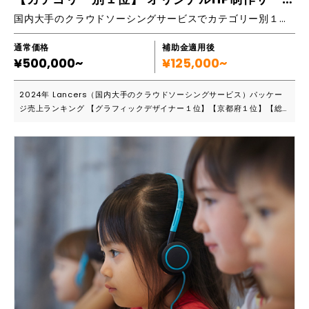
国内大手のクラウドソーシングサービスでカテゴリー別１位、 ノーコードツールSTUDIOでHP制作サービス
通常価格
補助金適用後
¥500,000~
¥125,000~
2024年 Lancers（国内大手のクラウドソーシングサービス）パッケー
ジ売上ランキング 【グラフィックデザイナー１位】【京都府１位】【総
合３位】 2024年 Lancers 報酬ランキング 【グラフィックデザイナー
４位】【京都府１位】【総合26位】 【制作実績など】 https://fujiwar
a-graf.com/ https://www.lancers.jp/profile/browlow-ichi http
s://showcase.studio.design/ja/creator/XkmGPzwZ =======
======================= 丸投げOK！マーケター・デザイナ
ー・ライターの制作チームが担当/STUDIO制作実績30件超え/自社で更新
作業をしたい方、初めてサイトを制作する方におすすめ！ デザイナー・
マーケター・ライターの制作チームがSTUDIOによるクオリティの高いH
P・LPをご提供します。 STUDIOはサイトのデザインや動きが制限される
と思われがちですが、デザイナー歴20年、STUDIOでの制作経験が豊富な
プロが担当するため、テンプレートでは表現できない唯一無二のデザイン
に仕上がります。また、マーケター・ライターが構成やテキストを担当。
初めてサイト制作される方も安心です。 ===================
=========== 【こんな方にご相談いただいています】 ■ 予算は限ら