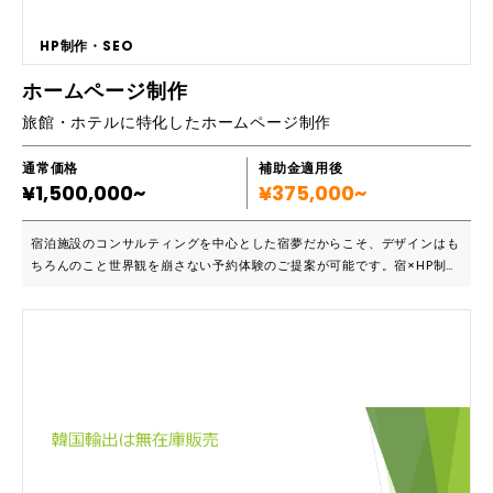
HP制作・SEO
ホームページ制作
旅館・ホテルに特化したホームページ制作
通常価格
補助金適用後
¥1,500,000~
¥375,000~
宿泊施設のコンサルティングを中心とした宿夢だからこそ、デザインはも
ちろんのこと世界観を崩さない予約体験のご提案が可能です。宿×HP制作
の専門チームにお任せください。 ■こんな方におすすめです ・世の中にH
P制作会社は多いが、旅館・ホテルの専門家に依頼したい ・デザインだけ
ではなく集客力もアップしたい ・ブランディングも大事にしたい 大手EC
サイトの運用・制作・マーケティング業務を経験していた優秀なスタッフ
（デザイナー・エンジニア・マーケター）が、あらゆる視点で貴社のブラ
ンディングを崩さず公式HPを作成いたします。 ■導入実績など https://
www.fugakugunjo.jp/ ■主要機能一覧 〇ブランディング ビジュアルデ
ザインを通して、施設様の魅力並びに価値を最大限に正しくユーザーに伝
えていきます。 〇適切なUIUXを アクセスログをダッシュボードで分析
し、使用されている端末、 アクセスの時間帯の傾向、離脱の多いページ