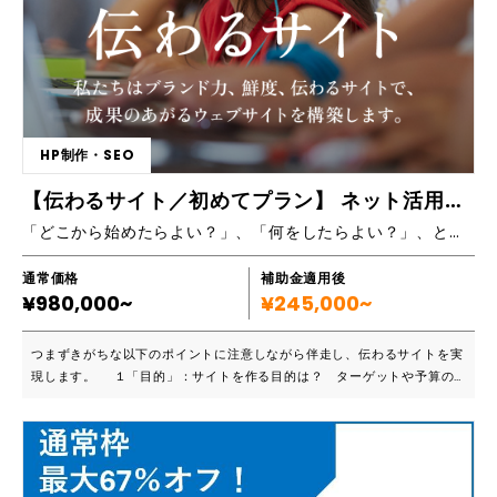
れているが、クオリティは妥協したくない ■ STUDIOでゼロから作成しよ
うとしたが、思い通りにならなかったため、プロに任せたい ■ サイトリ
ニューアルを検討しているが、改善点の洗い出しや企画・構成の提案から
お願いしたい ■ 初めてサイト制作を行うため、明確なイメージができて
おらず、企画構成〜デザイン・ライティングまで全てお任せしたい ■ 簡
単な修正は自社で更新したい ■ キャンペーンLPを作成して手軽にA/Bテス
トしたい ============================== 【おすすめポ
HP制作・SEO
イント】 ■ ノーコードでも高クオリティを実現するデザイナー デザイン
力はもちろん、丁寧なヒアリングとニーズの汲み取り力を評価され、リピ
【伝わるサイト／初めてプラン】 ネット活用基礎編 手厚いコンサルとフォロー！
ーター多数。 また、STUDIOでの制作実績30件以上！STUDIOで制作さ
「どこから始めたらよい？」、「何をしたらよい？」、と初めてのサイト制作でお迷いのクライアント様へ、安心してご利用いただけるプランです。
れたサイトの中でも厳正な審査を通過したものだけが掲載されるSTUDIO
showcaseへの掲載実績があります。 ■ 経験豊富なマーケターが成果に
つながるページ設計を行う お客様からヒアリングした情報をもとにペル
通常価格
補助金適用後
¥980,000~
ソナ設定・SEOキーワード選定・ページ構成作成を実施。 ただ作るだけ
¥245,000~
では終わらない、成果にコミットするサイトが出来上がります。 ■ ライ
ターにテキスト作成を任せることで負担軽減 サービス・商品の良さを魅
つまずきがちな以下のポイントに注意しながら伴走し、伝わるサイトを実
力的に伝えるコピーライティングや検索上位を獲得するためのSEOコンテ
現します。 １「目的」：サイトを作る目的は？ ターゲットや予算の
ンツまで制作可能です。 =============================
考え方は？ ２「知識」：サーバ、ドメイン、SSL、DNS、UI、UXの意
= 【主要機能一覧】 ■ デザイン業務 ・STUDIOによるHP・LP制作 ・デザ
味は？ 知っておく必要があるものは？ ３「体制」：
イン制作 ・STUDIOの扱いに慣れていただくまで、納品後も更新管理をサ
運営していく体制はどうすればよい？ ４「準備」：自社で何をどの程
ポート ■ マーケティング業務 ・競合分析 ・ペルソナ設定 ・企画構成案
度用意する必要があるの？ ５「運営」：運営や更新はどうすればいい
作成 ・SEO基本設定 ・Googleタグマネージャー、GoogleAnalytics4
の？ ■こんな方におすすめです 初めてサイト制作に臨むクライアント様