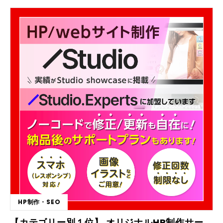
出品まで、マンツーマンコンサルで、丁寧に、対応。 ■こんな方におすす
めです ・事業にもう1本柱がほしい ・スタッフに作業はまかせたい ・競
争相手の少ない海外市場に進出したい ・軌道に乗るまで責任をもってコ
ンサルしてほしい ・ITツールを活用して出品作業所間を短縮したい ・1日
1時間程度の作業時間ですませたい ・在庫を持たずにできる物販がやりた
い ・商品の発送に時間をとられたくない 当社は、韓国輸出ビジネスの日
本での創業を担いましたので、初めての方でも安心してご利用いただけま
す。韓国語ができなくても、大丈夫です。韓国EC サイト立ち上げ後のサ
ポートも、マンツーマンで、丁寧に対応させていただきます、 ■導入実績
など すでに韓国ITツールは、5年の実績があり、皆さんの満足度も高いで
す。 ■主なパッケージ内容 ・出品、在庫管理システム ・研修 （韓国EC
サイト使用法研修、出品ITツール使用研修、商品発送研修、利益を上げる
ためのポイント研修） ※韓国輸出ビジネスコンサル1年のサポートがつき
ます
HP制作・SEO
【カテゴリー別１位】 オリジナルHP制作サービス