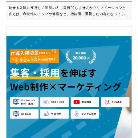
魅せる外観に変身して近所の人に毎日PRしませんか？リノベーションと
言えば、利便性のアップや修繕など、機能面に重視した内容になっている
ケースが少なくありません。しかし、こちらのサービスでは、集客アップ
を意識したリノベーションを行っています。活気があって入りやすかった
り特徴的で印象を与えやすかったりといった観点から、店舗外観にテコ入
れをしていきます。 ■こんな方におススメです ・外観をリニューアルで
させて集客効果を狙いたい ・どこにどのような看板をつけたらいいか分
からない ・入りやすくて分かりやすい店舗にしたい 年間施工実績は300
件以上を誇り、高確率で集客アップに貢献しています。サービス内容の改
善などもお客様を集めるためには効果的ですが、インパクトあるアプロー
チとして外観リノベーションをすることで、効果に期待できます。 ■お客
様の声・実績紹介 【施工実績600件以上、集客成功率93.1％を達成】
【お客様の声】 「実施した翌日から店内全てのパンが完売しました」パ
ン屋オーナー 「近隣の人にサービスが伝わるようになり売上が５倍にな
りました」薬局店オーナー 「スタッフの自信が高まりコロナ渦でも過去
最高業績達成です」整骨院オーナー 「存在感が出て地域の認知度が高ま
り総来院数半年後162％に」歯科医院理事長 ＜実績のある業種＞ 歯科医
院（※保険適用外事業での導入のみ、補助金対象になります）、不動産店
舗・リフォーム会社・クリニック・整骨院・整体院・エステサロン・学習
塾・飲食店・メガネ店・パン屋・銭湯・フラワーショップ・薬局・引っ越
し会社・美容院・ブランド品買取り店・コインランドリー・ネイルサロ
ン・質屋・クリーニング店・設備会社・補聴器店舗・動物病院・バー ス