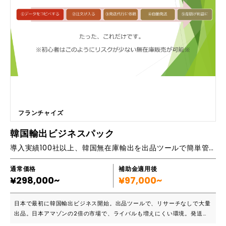
の傾向などなど、 アクセスいていただいている、お客様が迷わない、最
適なUIUXをご提案。 〇SEOの最適化 実績のあるスタッフが、評価される
ページの作り方をご提案。
フランチャイズ
韓国輸出ビジネスパック
導入実績100社以上、韓国無在庫輸出を出品ツールで簡単管理、ライバルが増えにくい有望市場
通常価格
補助金適用後
¥298,000~
¥97,000~
日本で最初に韓国輸出ビジネス開始。出品ツールで、リサーチなしで大量
出品。日本アマゾンの2倍の市場で、ライバルも増えにくい環境。発送代
行を、活用して、初めてでも、簡単に仕組み構築が可能。登録代行から、