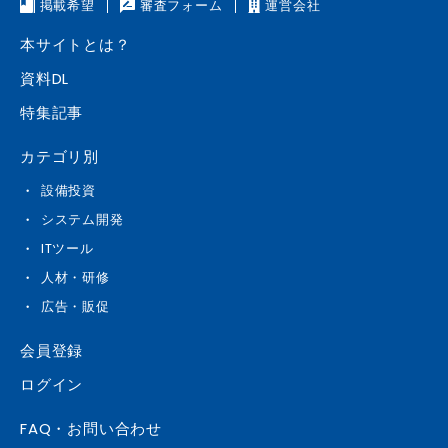
掲載希望
審査フォーム
運営会社
績：講師、コンサルタント、士業、スクール運営者を中心に、スモールビ
ジネス領域で多数の構築・運用支援実績があります。 ・スモールビジネ
本サイトとは？
スの成長支援：社員数5〜30名規模の企業や1人社長の事業者において、
「手動で行っていた事務作業がゼロになった」「広告から成約までが自動
資料DL
完結するようになった」といった業務効率化の事例が続出しています。
・自動化による売上アップ：複雑なステップ配信やセグメント管理を導入
特集記事
したことで、見込み客一人ひとりに最適なアプローチが可能となり、成約
率の大幅な向上やリピート率の改善に寄与しています。
カテゴリ別
設備投資
システム開発
ITツール
人材・研修
広告・販促
会員登録
ログイン
FAQ・お問い合わせ