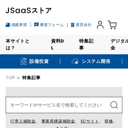
掲載希望
審査フォーム
運営会社
本サイトと
資料D
特集記
デジタ
は？
L
事
金
システム開発
設備投資
TOP
特集記事
IT導入補助金
事業再構築補助金
ECサイト
研修