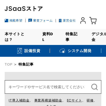
掲載希望
審査フォーム
運営会社
本サイトと
資料D
特集記
デジタ
は？
L
事
金
システム開発
設備投資
TOP
特集記事
IT導入補助金
事業再構築補助金
ECサイト
研修