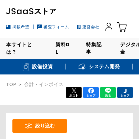
掲載希望
審査フォーム
運営会社
本サイトと
資料D
特集記
デジタ
は？
L
事
金
システム開発
設備投資
TOP
会計・インボイス
絞り込む