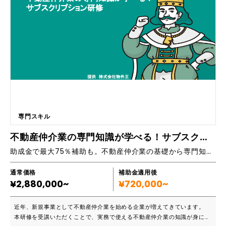
法を習得します。建設業務を効率化し、競争力を高めるための最先端技術
と戦略を提供します。 ■内容 ・AIによるプロジェクト進捗の予測と管理
・リスク予測と対応策の自動提案 ・資材の自動発注と在庫管理 ■効果 ・
プロジェクトの納期遵守率向上 ・リスク管理の精度向上 ・資材コストの
削減
専門スキル
不動産仲介業の専門知識が学べる！サブスクリプション研修
助成金で最大75％補助も。不動産仲介業の基礎から専門知識まで学べる！
通常価格
補助金適用後
¥2,880,000~
¥720,000~
近年、新規事業として不動産仲介業を始める企業が増えてきています。
本研修を受講いただくことで、実務で使える不動産仲介業の知識が身に着