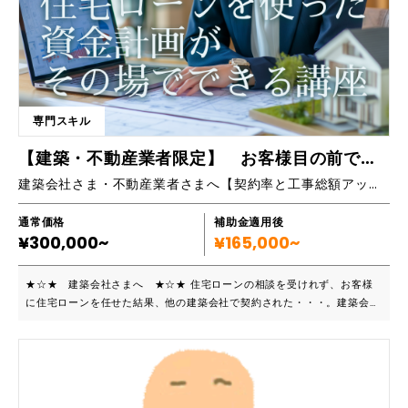
上げる 二日目 ・問いの質を上げる①／ゴール設定 ・ソリューションフォ
ーカストアプローチ ・スケーリング 三日目 ・問いの質を上げる②／リソ
ースの発見と活用 ・例外探し ・コービング ・リフレーミング ・リソー
スとは 四日目 ・問いの質を上げる③／フィードバック ・相手を傷つけな
いフィードバック ・よりよくするための働きかけ 五日目 ・使いこなすた
めの応用／ケーススタディ ・使いこなすための方法 ・事例から学ぶ 六日
目 ・卒業試験（学科と実技） ・まとめの講義と卒業試験
専門スキル
【建築・不動産業者限定】 お客様目の前で『住宅ローンを使った資金計画出来る』講座
建築会社さま・不動産業者さまへ【契約率と工事総額アップ】間違いなし、このスキルを身に付ければ、相談を受けたお客様を逃がす事はありません。エンドユーザーさんとの直接契約を得るなど、すごく多くのメリットを得て貰えます。
通常価格
補助金適用後
¥300,000~
¥165,000~
★☆★ 建築会社さまへ ★☆★ 住宅ローンの相談を受けれず、お客様
に住宅ローンを任せた結果、他の建築会社で契約された・・・。建築会社
さんがよく言われる「愚痴」のNO.1です。住宅ローンの相談を受ける事が
出来れば、資金計画を創れる事でお客様から信頼されるから契約に繋が
る。契約率が上がり、更に利益率も増え会社が安定する事は間違いないで
す。住宅ローンの計算が出来るだけで、そんなに会社経営が変わるの？そ
う思う建築会社さんには、是非このノウハウを取得してほしいです。 ■こ