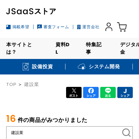
掲載希望
審査フォーム
運営会社
本サイトと
資料D
特集記
デジタ
は？
L
事
金
システム開発
設備投資
TOP
建設業
16
件の商品がみつかりました