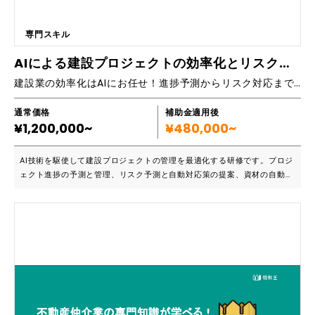
え致します。 【５講座目 ３時間】お客様に住宅ローンを使った資金計
画書作成 ・架空のお客様の住宅ローンを含んだ資金計画書を創れるまで
になって貰えます。 ・質疑応答 ※ オフラインご希望にご対応させて頂き
専門スキル
ます（別途 交通費・宿泊費をお願い致します。） 2時間と３時間の講座
AIによる建設プロジェクトの効率化とリスク管理研修
×５回（合計１２時間）の講座を受講した場合を想定して算出していま
す。 ５名様まで同時で受講してもらう事が出来ます。 ★講座終了後のサ
建設業の効率化はAIにお任せ！進捗予測からリスク対応まで一括管理
ポートも充実★ お客様との対応がないと、どうすれば良かった？と忘
れやすいとの声が多いです。 そんな方の為、完全に身に付く迄、１年
通常価格
補助金適用後
単位で毎月定期的サポートのご依頼も承ります。 ※ オフラインご希望に
¥1,200,000~
¥480,000~
ご対応させて頂きます（別途 交通費・宿泊費をお願い致します。）
AI技術を駆使して建設プロジェクトの管理を最適化する研修です。プロジ
ェクト進捗の予測と管理、リスク予測と自動対応策の提案、資材の自動発
注と在庫管理を実践的に学べます。これにより、プロジェクトの納期遵守
率が向上し、リスク管理が精緻化され、資材コストを効果的に削減できま
す。 ■こんな方におすすめです ・プロジェクト進捗の精度を高めたい建
設プロジェクトマネージャー ・リスク管理の効率化を目指す建設業の管
理者 ・資材コストの削減に取り組みたい建設企業の担当者 ・AIを利用し
た進捗管理とリスク対策を導入したい建設プロフェッショナル ・納期遵
守率の向上を図りたい建設業者 この研修でAIを活用した建設プロジェク
トの管理スキルを強化できます。AIによる進捗予測と管理、リスク予測と
対応策の自動提案、資材の自動発注と在庫管理を学び、プロジェクトの納
期遵守率を向上させ、リスク管理の精度を高め、資材コストを削減する方