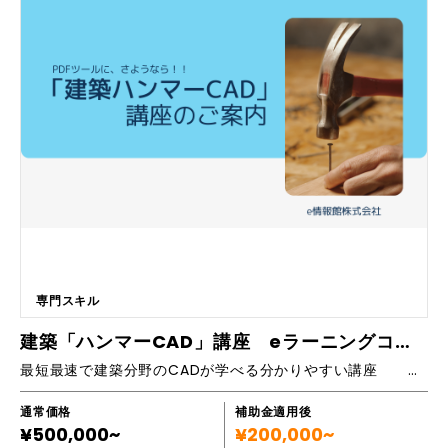
たい事業です。 また、リペアというと技術力ばかりに目が行きがちです
が、事業として成功するには様々な”ノウハウ”が重要です。技術力・営業
力に加え継続的に事業成功までの”ノウハウ”をお伝えします。 ■施工実績
等 https://sugisetsu.jp/ ■こんな企業様にお勧めです ・収益性の高
い新たな事業の導入を考えている企業様 ・将来性のある事業を探してい
る企業様 ・本業との相乗効果も見込める事業を探している企業様 ・営業
が苦手な経営者の方 ・従業員にやりがいや面白味のある仕事をやらせて
あげたい経営者の方 ・お客様との距離感が近く感謝される仕事を取り入
れたいとお考えの経営者の方 リペア業界はここ数年一般の方にも認知が
進み、かなりの成長や発展を遂げているとは考えられますが、まだまだ黎
明期と言える段階です。特にFC加盟などで個人として活動する方が多い
ですが、安定的な仕事を確保できず撤退を余儀なくされる、など実情はか
なり厳しいようです。弊社は法人の方に限定させていただいており、FC
的なものとも一線を画したいと考えています。理由としては個人の方がこ
れ一本で独立開業というのはあまりにもリスクが高いこと、法人様におい
専門スキル
ても、事業として取り入れて数か月程度で安定収入が得られるわけではな
いからです。あくまでも将来的な事業の柱を構築したい！とお考えの企業
建築「ハンマーCAD」講座 eラーニングコース
様にご検討頂きたいと考えています。 従来の事業が建設・住宅関係の企
最短最速で建築分野のCADが学べる分かりやすい講座 （auto CAD / IJCAD 対応です。）
業様であれば、本業との相乗効果も大きく期待できるものと思われます。
■研修内容一覧 【技術習得のサポート体系】 ・徹底した基本研修 ・様々
な素材まで応用できる技術の伝承 ・当初は不安と思われる現場対応まで
通常価格
補助金適用後
¥500,000~
のサポート ・導入される企業様の実情に即した2人3脚的サポートを目的
¥200,000~