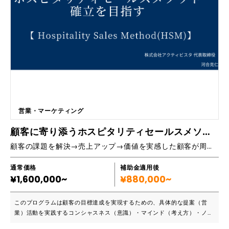
ゲットのリストアップから企業HPの問い合わせフォームへの文面送付ま
でBIZMAPSで代行
営業・マーケティング
顧客に寄り添うホスピタリティセールスメソッド確立を目指す研修
顧客の課題を解決→売上アップ→価値を実感した顧客が周りの方に紹介してくれる循環作りを目指す研修プログラムです。
通常価格
補助金適用後
¥1,600,000~
¥880,000~
このプログラムは顧客の目標達成を実現するための、具体的な提案（営
業）活動を実践するコンシャスネス（意識）・マインド（考え方）・ノウ
ハウ（知識）・スキル（技術）を体得することが目的です。仕組み（提