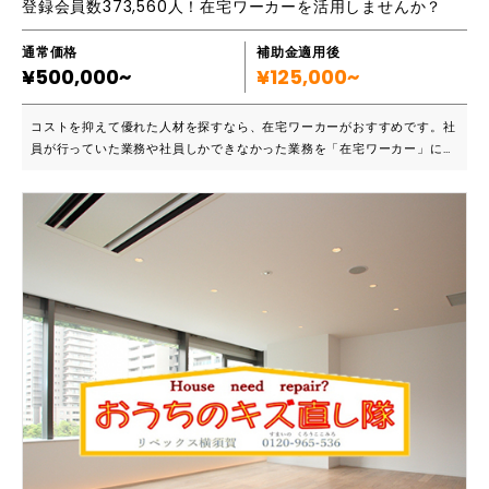
登録会員数373,560人！在宅ワーカーを活用しませんか？
通常価格
補助金適用後
¥500,000~
¥125,000~
コストを抑えて優れた人材を探すなら、在宅ワーカーがおすすめです。社
員が行っていた業務や社員しかできなかった業務を「在宅ワーカー」にへ
依頼する企業が増えています。 ■こんな企業におススメです ・人手不足
に悩んでいる企業様 ・実務経験があるスキルの高いスタッフの採用に苦
戦している企業様 ・コストを抑えた人材を探している企業様 数年から10
年以上の社会人経験・実務経験のある方も多いです。在宅ワーカーの多く
は企業と業務委託契約を結んでいるため、双方のタイミングにあった業務
依頼ができます。人材日が抑えられ、コスト削減の面でもプラスです。 ■
ご発注実績 ・コールスタッフ業務 ・ライティング業務 ・パワーポイント
資料作成 ・採用アシスタント ・経理・事務 ・グラフィックデザイン