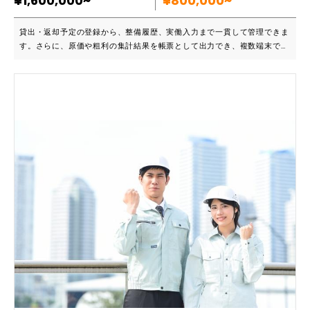
¥1,600,000~
¥800,000~
案内後、お客様にその場で購入を『即決』してもらえる ② お客様が
『即決』してもらえる事で、物件を即抑える事が出来る ③ お客様を逃
貸出・返却予定の登録から、整備履歴、実働入力まで一貫して管理できま
がすことなく、時間も手間に省け成約率が上がる ④ お客様から信用を
す。さらに、原価や粗利の集計結果を帳票として出力でき、複数端末での
得られ、ファンになってもらえる ⑤ 購入して頂いたお客様から紹介が
同時利用も可能です。 ■こんな方におすすめです ・建設業・土木業のレ
もらえるようになる ■導入実績など ＝講師のプロフィールと実績＝ 不動
ンタル事業者様 ・入出庫から整備、売上や粗利の集計までを一元化した
産業、建築業の営業マンとして３６年、住宅ローンを約４００件強成約
い ・自社業務に合わせてカスタマイズしたい レンタル小僧を導入するこ
し、 不動産仲介・建築の契約まで成約した実績を持っております。 現在
とで機器の貸出状況をリアルタイムで確認でき、機器の修理履歴、原価管
もお客さまに住宅ローンをご提案、住宅ローンの組み換え迄、常にお客様
理により稼働率の向上に直結し、リアルタイムの集計が迅速な経営判断を
からのご相談を 行っています。 いろんな銀行の借入れ条件等を常に情報
可能にします。 ■主要機能一覧 ・機材管理 ・原価管理 ・作業予定管理
収集し、銀行員、ファイナンシャルプランナーに 勝てるノウハウを持っ
・請求管理
ております。 ■主要機能一覧 ＝受講方法＝ オンラインにて受講して頂
けます。 ※ オフラインご希望にご対応させて頂きます（別途 交通費・
宿泊費をお願い致します。） ＝カリキュラム＝ 【１講座目 ２時間】お
客様にどのタイミングで資金計画をするのか？ そのタイミングで契約
出来るかが決まる 一番重要な事をお伝えします ・お客様との対応の経
験ノウハウをお伝えし、その結果どうなったかの事例をお伝え致します。
【２講座目 ３時間】金融電卓の使い方 ・金融電卓を使いまず使い方を
覚えて頂きます。 【３講座目 ２時間】金融電卓を使い実践 ・金融電卓
を使い、ローン計算が出来る迄、教えます。 【４講座目 ２時間】お客
様のご希望を叶えた住宅ローンをご提案出来るノウハウを お伝えさせ
て頂きます。 ・金融機関により、全て異なる内容がある事を知ってもら
いお客さまの希望を 叶えれる為に知っておかないといけない事をお伝