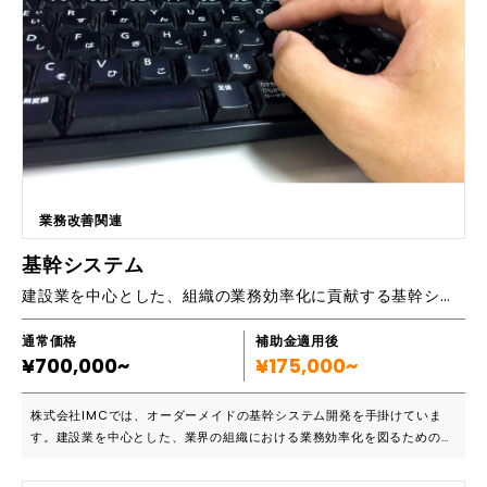
ン屋オーナー 「近隣の人にサービスが伝わるようになり売上が５倍にな
りました」薬局店オーナー 「スタッフの自信が高まりコロナ渦でも過去
最高業績達成です」整骨院オーナー 「存在感が出て地域の認知度が高ま
り総来院数半年後162％に」歯科医院理事長 ＜実績のある業種＞ 歯科医
院（※保険適用外事業での導入のみ、補助金対象になります）、不動産店
舗・リフォーム会社・クリニック・整骨院・整体院・エステサロン・学習
塾・飲食店・メガネ店・パン屋・銭湯・フラワーショップ・薬局・引っ越
し会社・美容院・ブランド品買取り店・コインランドリー・ネイルサロ
ン・質屋・クリーニング店・設備会社・補聴器店舗・動物病院・バー ス
ナック・カメラスタジオ・スポーツスクール・酒店など ■選ばれている理
業務改善関連
由 1.実績が多く安心 創業以来下請けゼロ、全てのご相談をお客様から直
接ご依頼いただいておりますので、多くの事例写真を実績として掲載する
基幹システム
亊ができています。「地域でよく目立っている店舗が全て御社の手掛けた
建設業を中心とした、組織の業務効率化に貢献する基幹システム
ものだった」と言われることもあります。 2.あらゆる店舗でのデザイン・
施工の経験値が高い 店舗によって建物の形状は異なりますので、その建
物にあったデザインや素材が必要になってきます。私たちは15年間3000
通常価格
補助金適用後
¥700,000~
件以上の現場調査を経験しあらゆる条件下でのデザイン・施工を経験して
¥175,000~
きました。 3.93.1％の確率で集客UPできるノウハウ 私たちは店舗外観が
消費者に与える影響について15年間研究し、93.1％の確率で集客UPを達
株式会社IMCでは、オーダーメイドの基幹システム開発を手掛けていま
成してきました。このノウハウはあらゆる業種で応用できるため、さまざ
す。建設業を中心とした、業界の組織における業務効率化を図るためのシ
まな業界のメディアで取り上げられています。 ■主要機能一覧 ・外観デ
ステムを開発。バックオフィス業務に必要な在庫管理や顧客管理といった
ザイン ・照明設置 ・造形看板 ・立体文字 など ■対応可能なエリア ・
ものだけでなく、財務管理やマーケティング戦略の作成、さらには販売管