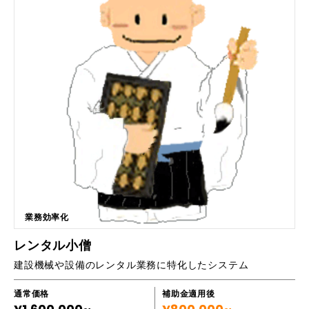
んな方におすすめです ・住宅ローンをお客様に任せた事で契約を逃し悔
しい思いをした建築会社さん ・住宅ローンが苦手でわからなく、取り組
まなかった建築会社さん ・新築を建てる為の土地探し、リノベーション
する為の中古住宅探し（不動産仲介業）も したいと思っている建築会
社さん ・高額受注を取りたい建築会社さん ・営業マンが居ない、雇えな
いから契約が取れないと嘆いている建築会社さん ・下請けでなく、エン
ドユーザーさんと直接建築契約を獲得したい建築会社さん ＝得られる効
果＝ ① お客様の目の前で資金計画が出来る事で、お客様の信用が得ら
れる。 ② お客様の資金計画もすべてわかるので、資金回収の不安がな
くなる ③ 住宅ローン返済の事がわかっているので、高額受注、追加工
事に繋がる ④ 資金計画が出来る事で、新築を建てる為の土地探し、リ
ノベーションする為の中古住宅探しを 一緒に出来る。 結果、建
築費を先に予算を組み残りの予算で土地・中古住宅を購入してもらう事が
出来るので、 建築費予算を確保する事が出来る。 ⑤ お客様に満足
した建物を建築出来る事で、ファンになってもらい紹介が増える。 ⑥
契約金、着手金、上棟時、完成時と最大４回に分けて確実に資金を受け取
業務効率化
れる ⑦ 営業マンが居なくても、資金計画が出来れば建築の請負契約が
出来る ★☆★ 不動産業者さまへ ★☆★ ■こんな方におすすめです ・
レンタル小僧
金融計算機を使えない営業マン ・お客様の目の前で、金融計算機を使っ
建設機械や設備のレンタル業務に特化したシステム
て『資金計画書』が作成出来ない営業マン ・住宅ローンが苦手な営業マ
ン ・住宅ローンが否決され、契約が流れ悔しい思いをした営業マン ・金
融機関の情報を沢山知って、住宅ローン成約１００％を目指す営業マン
通常価格
補助金適用後
＝お客様の目の前で『資金計画書』を作成出来る事得られる効果＝ ①