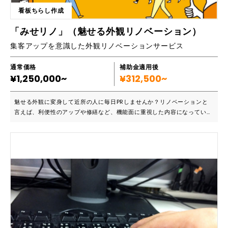
看板ちらし作成
「みせリノ」（魅せる外観リノベーション）
集客アップを意識した外観リノベーションサービス
通常価格
補助金適用後
¥1,250,000~
¥312,500~
魅せる外観に変身して近所の人に毎日PRしませんか？リノベーションと
言えば、利便性のアップや修繕など、機能面に重視した内容になっている
ケースが少なくありません。しかし、こちらのサービスでは、集客アップ
を意識したリノベーションを行っています。活気があって入りやすかった
り特徴的で印象を与えやすかったりといった観点から、店舗外観にテコ入
れをしていきます。 ■こんな方におススメです ・外観をリニューアルで
させて集客効果を狙いたい ・どこにどのような看板をつけたらいいか分
からない ・入りやすくて分かりやすい店舗にしたい 年間施工実績は300
件以上を誇り、高確率で集客アップに貢献しています。サービス内容の改
善などもお客様を集めるためには効果的ですが、インパクトあるアプロー
チとして外観リノベーションをすることで、効果に期待できます。 ■お客
様の声・実績紹介 【施工実績600件以上、集客成功率93.1％を達成】
【お客様の声】 「実施した翌日から店内全てのパンが完売しました」パ