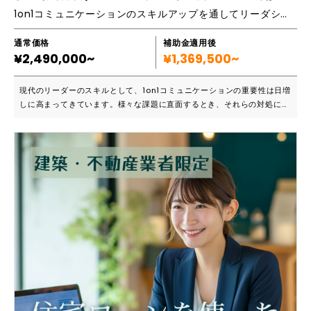
1on1コミュニケーションのスキルアップを通してリーダシップを高め組織を導く力を身る！
通常価格
補助金適用後
¥2,490,000~
¥1,369,500~
現代のリーダーのスキルとして、1on1コミュニケーションの重要性は日増
しに高まってきています。様々な課題に直面するとき、それらの対処に必
要なのは間違いなくコミュニケーションスキルです。特にリーダーは、チ
ームメンバーに対する強い影響力を持っています。リーダーがどのように
チームメンバーとコミュニケーションを取り、関係性を深めるかが、成果
に重大な影響を及ぼします。 ■こんな方にオススメです ・1on1面談が苦
手で雑談で終わってしまう ・コミュニケーションに不安がある ・部下と
の信頼関係が築けない ・部下のモチベーションを引き出せない 本研修の
講師を務めるのは、弊社の取締役会長をと止める湯ノ口広志。最先端の心
理学や脳科学を取り入れ、４万人以上のビジネスマンを育成してきた人材
開発のプロフェッショナルが、部下の成長や成果に繋がる効果的なコミュ
ニケーションスキルをご紹介いたします。現在弊社では公開型研修とオン
ライン研修双方を通じて組織開発を行っていますが、本研修はオンライン
ではなく、リアルで受講いただけます。 ■講座概要 ・リアル講義講義 ・
９時～１８時×６日 ■研修カリキュラム １日目 ・心理的安全性のある環
境づくり／関係性づくり ・傾聴と承認 ・スプーン理論 ・相互主観を持ち