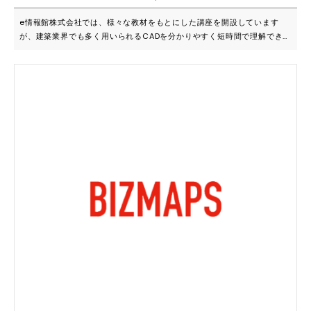
とするため半年に2社様までとさせて頂いております。 【重要なファクタ
ーである営業支援体系】 ・FC系加盟者は圧倒的に営業面で苦戦している
e情報館株式会社では、様々な教材をもとにした講座を開設しています
ため特に営業サポートを重視 ・事業を軌道に乗せるまでの中長期的ビジ
が、建築業界でも多く用いられるCADを分かりやすく短時間で理解できる
ョン作成 ・スタッフの数や適性、望む顧客ターゲット等各社の状況・要
ようにした「建築ハンマーCAD」講座も実施しています。難しいイメージ
望に合わせカリキュラムを作成
のあるCADですが、建設現場で求められる技術だけに絞って講義を進める
と、迅速に理解が進みます。そして、実際に職場でも役立つ建築系CAD
が、すぐに扱えるようになるのが特徴です。 ■こんな方におススメです
・難しい建設分野のCADを短期間で覚えたい ・CADの扱い方を簡単に理
解できるようにしたい ・建築の現場で即戦力になるようなCADテクニッ
クを学びたい 「ハンマーCAD」講座では基本操作から寸法設定、画層管
理、さらには外部参照といったテクニックを理解し、印刷するまでのテク
ニックをオンラインのサブスクリプションサービスによって最短10.5時間
視聴して、実際に手を動かしていただければ、マスターできるのが魅力で
す。あとは、受講者のモチベーションの維持だけです。 ・なぜ短時間
で、印刷まで可能なのか？ ・チープで内容が薄いのでは？ こんな、問い
にお答えしたいと思います。 10.5時間は最低視聴時間であります。受
講生の方々には、CADの利便性を、肌感で体験していただくのが、一番の
近道と確信しています。ですから、必要最低限に絞った内容をお伝えし、
最速で自分で印刷するところまでの成功体験を先に脳に味わってもらいま
す。 登山に例えるならば、小さい山を登り切り、頂上に上がらないとわ
からない、見えない景色を堪能し、次の山を受講者自ら求めるようになる
ことが、一番の技術の習得の近道ではないでしょうか？ また、e－ラー