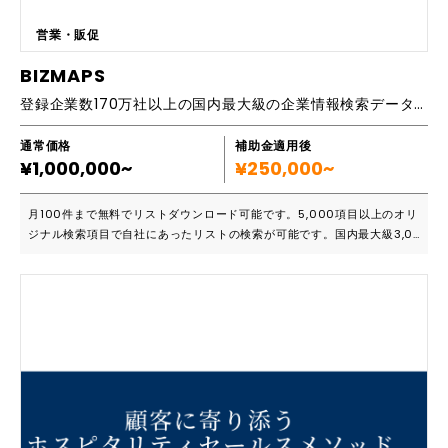
ニングビデオは、10.5時間で終わりではありません。もっと意欲のある受
講者の皆様の為に、前段の10.5時間は、より実践的なものでありますが、
営業・販促
それを部分的に補完していく意味で、「なぜ、そうなるのか？」に、応え
るビデオもご用意しました。さらに、受講者の皆様の創意のもと、リクエ
BIZMAPS
スト上位のものからビデオを毎月配信し、常に新しい気づきを与え、双方
登録企業数170万社以上の国内最大級の企業情報検索データベース
で構築しゆく環境を提供致します。 さらに、受講生の皆様が、現場で出
会う、「さまざまな？？」に、ヘルプデスクとして①タイムリーに、その
状況下で、②CADという武器を駆使し、③個別zoomで、より的確に、問
通常価格
補助金適用後
¥1,000,000~
題解決をし、成長につなげるべく、お手伝いを致します。 その期間は
¥250,000~
６か月としますが、最長１年までの延長が可能でございます。 ■主要機能
一覧 ・e-ラーニングビデオ（＠毎月リクエスト上位から、新作がUPされ
月100件まで無料でリストダウンロード可能です。5,000項目以上のオリ
ます。） ・①基本操作 ・②寸法設定 ・③画層管理 ・④外部参照 ・⑤今
ジナル検索項目で自社にあったリストの検索が可能です。国内最大級3,0
日から印刷 など（必要に応じ、毎月新しいく更新されていきます。）
00名以上のデータ更新体制で常に最新の情報がご覧いただけます。 ■こ
・ヘルプデスクは、あなたが直面する現場での問題を、その条件のまま、
んな方におススメです ・たくさんのハウスハウスリストデータを活用し
投げかけてください。 建築CADスキル２５年（国内最強）のベテラン講
たい ・付加価値のあるデータがほしい 「数あるリストサービスの中で、
師が、すべて個別zoom（※一年間 12回込み）で対応、明確にお答えいた
最も売上に直結しやすいサービスと実感」「BIZMAPSリストを活用し、
します。これって、ベテラン社員を１名雇うのと、一緒のことと、思いま
5,000万円の売上を創出」と喜びの声をいただいております。 ■主要機能
せんか？ ここで残念なお知らせですが、内容の充実と、サポート強化
一覧 ・有料リストダウンロード 毎月100件のリストダウンロード上限を
の為、当分の間、１か月間の受注を絞らせていただきます。1月間20名様
超えた後は、有料でのリストダウンロードが可能です。 ・BIZMAPSリス
までと、考えております。やもえず、満席の場合は、ウエイトリストでお
トプラス 保有ハウスリストをお預かりし、新規リストだけをご提供 ・BIZ
待ちいただくことがありますので、その際は、ご容赦ください。
MAPSトップアプローチ ダウンロードしたリストに効率的にトップアプロ
ーチ・手紙送付+電話代行サービス ・BIZMAPSフォームアプローチ ター