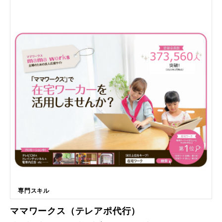
全国対応可能（沖縄・離島を除く）
理といった多彩な機能を持たせることも可能です。 ■こんな方におススメ
です ・自社の事情に合った最適なシステムを構築したい ・マーケティン
グ戦略を補助するシステムが欲しい ・煩雑なバックオフィス業務を効率
化したい 株式会社IMCでは、多彩なバックオフィス業務にも対応し、労
務管理や人事管理、スケジュール管理といった業務もシステムに拡張でき
ます。広告宣伝の戦略を考えられる支援機能の実装も可能です。 ■主要機
能一覧 ・販売管理 ・顧客管理 ・財務管理 ・在庫管理 ・マーケティング
戦略 ・販売管理 ・会計管理 ・顧客管理 ・財務管理 ・在庫管理 ・労務管
理 ・人事管理 ・予約管理 ・広告宣伝 など
専門スキル
ママワークス（テレアポ代行）