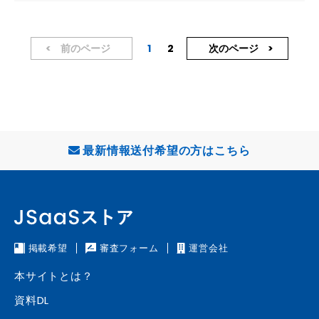
きます。また、基礎的な知識だけではなく、事務サポートさん向けや営業
さん向けの知識やスキルを身につける動画をご用意しているので、表面的
な理解に留まらない、地に足付いたスキルを身に着けることができます。
■こんな会社におすすめです ・不動産仲介業を始めたいが、何から始めれ
前のページ
1
2
次のページ
ばいいか分からない ・不動産仲介業の知識や情報を幅広く知りたい ・不
動産仲介業の営業手法が知りたい ■本研修のココがすごい！ ・不動産仲
介業の実務経験が豊富なSV（スーパーバイザー）が講師を担当するた
め、不動産業の原理原則から理解できる ・毎月更新される最新コンテン
ツがすべて視聴し放題（スマホ視聴可） その日の業務にすぐ応用できる
「手軽で」「即効性がある」スキルを効率的に身に着けられます ■カリキ
ュラム例 基礎編：不動産の仕組み ・不動産仲介業の商品の本質 ・売主の
最新情報送付希望の方はこちら
仕組み ・不動産仲介業の仕組み ・元付業者とは ・不動産仲介業の取引形
態 事務編：物件確認 ・物件確認を断られてもまだ手はある！ ・ポータル
物件をすべき会社とすべきでない会社 ・物件確認方法 元付業者様へのT
EL ・「商談中」と言われ資料がもらえない時の対処法 ・物件クリーニン
グを効率よく終わらせる方法 営業編：物件紹介・案内 ・物件紹介の概要
・土地、空き家の案内 ・居住中の案内 ・紹介してよい物件の基準 ・「物
件を見たい」お客様への対応 ・物件のクリーニングについて など、毎月
掲載希望
審査フォーム
運営会社
２～３本ずつ最新動画研修を追加しております。
本サイトとは？
資料DL