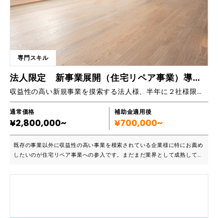
専門スキル
法人限定 新事業展開（住宅リペア事業）導入支援・サポート
収益性の高い新規事業を摸索する法人様、半年に２社様限定、住宅リペア事業への参入を全力で支援します!
通常価格
補助金適用後
¥2,800,000~
¥700,000~
既存の事業以外に収益性の高い事業を模索されている企業様に特にお薦め
したいのが住宅リペア事業への参入です。まだまだ業界として成熟してい
ないため、大きな成長も見込めます。住宅をメインとしたリペア技術は住
宅以外にも幅広く応用ができ、顧客ターゲットも法人・個人を問いませ
ん。また、法人対象でもハウスメーカー等の住宅建設会社はもちろん、リ
フォーム会社、大工や内装業者、解体業者、足場業者、等の各種専門業
者、その他引っ越し業者・不動産業・ホテル・飲食店等多岐にわたりま
す。（全て弊社取引実績より）本業との相乗効果も視野に入れていただき