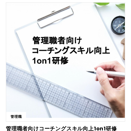
案/営業）を磨き、実践して「顧客良し」「社員良し」「社会良し」の3方
良しを実現させ、売り上げ目標達成を実現し、さらなるビジョンを加速さ
せましょう。 ■こんな方におすすめです ・営業担当者やセールスプロフ
ェッショナル ・カスタマーサービス担当者 ・顧客関係管理を強化したい
経営者 ・顧客応対においてプロ意識を高めたいプロフェッショナル ・チ
ーム全体でホスピタリティ文化を築きたい組織 営業の在り方やマインド
セット、営業に対するメンタルブロックをなくすトレーニングで顧客に
「YES」をいただくことを腑に落とす、自然なコミュニケーションの中で
顧客の「YES」を引き出す提案を目指します。理念・ビジョンに一貫した
営業活動をまい進させます。 ■カリキュラム一覧 全3回のプログラムで初
回は対面式で開催します。 【1講目】ニード喚起と患者さんが本音を話し
やすいマニュアル作り ・お客様が話しやすい流れを作る商談環境の作り
方 ・お客様からよくいただく質問の分類わけと、その応え方 ・事前準備
で9割の質問に応えるスクリプトの作り方 【2講目】お客様満足→感動に
つながるフォローアップの仕組みづくり ・顧客満足の測定と向上を目指
す質問のタイミングと仕方 ・ご契約後に顧客満足を高めるコミュニケー
ション ・LTV(ライフタイムバリュー)を高める関わり方とそのポイント
【3講目】紹介の連鎖を生み出すフォローアップと提案 ・顧客満足→感動
をご紹介につなげるコミュニケーション ・ご紹介の種類と、タイプ別の
提案の仕方 ・まとめと継続的な成長のために変えないこと、変え続ける
管理職
こと ■料金 研修費 80万円/月×2カ月（交通費、宿泊費は別途負担）
管理職者向けコーチングスキル向上1on1研修