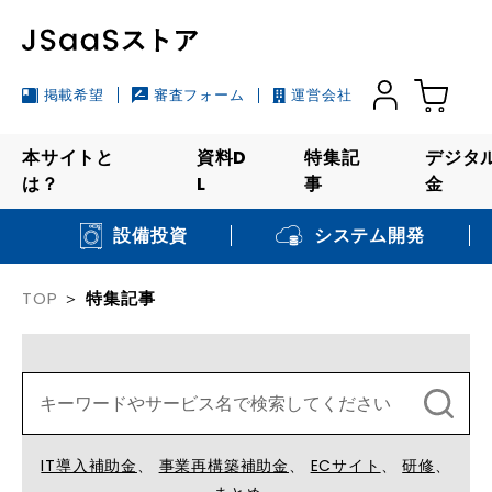
掲載希望
審査フォーム
運営会社
本サイトと
資料D
特集記
デジタ
は？
L
事
金
システム開発
設備投資
TOP
特集記事
IT導入補助金
事業再構築補助金
ECサイト
研修