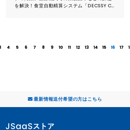
を解決！食堂自動精算システム「DECSSY Cl
oud」・診療書類管理サービス・顔認証入退
室管理システム「DACS」をご紹介します。
3
4
5
6
7
8
9
10
11
12
13
14
15
16
17
最新情報送付希望の方はこちら