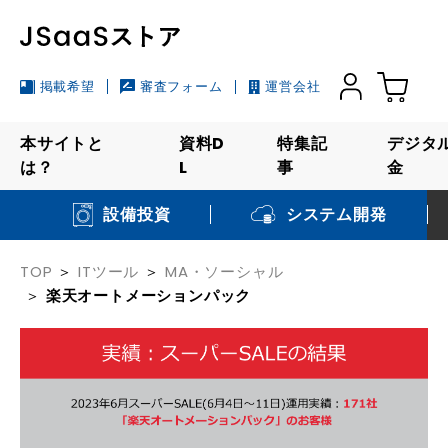
掲載希望
審査フォーム
運営会社
本サイトと
資料D
特集記
デジタ
は？
L
事
金
システム開発
設備投資
TOP
ITツール
MA・ソーシャル
楽天オートメーションパック