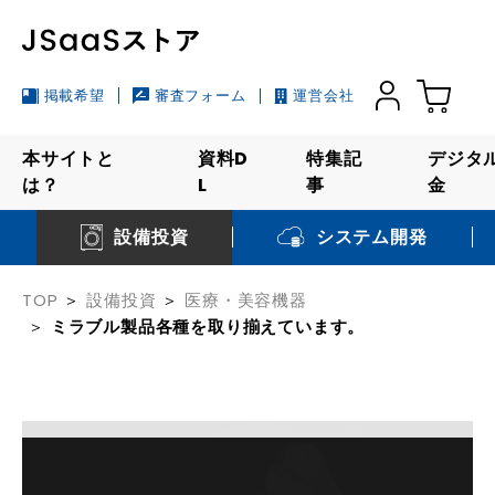
掲載希望
審査フォーム
運営会社
本サイトと
資料D
特集記
デジタ
は？
L
事
金
システム開発
設備投資
TOP
設備投資
医療・美容機器
ミラブル製品各種を取り揃えています。