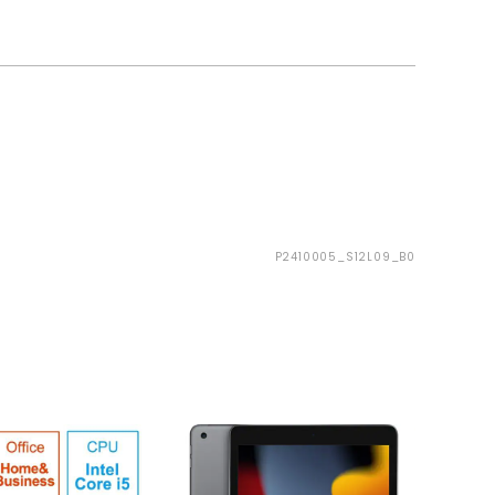
P2410005_S12L09_B0