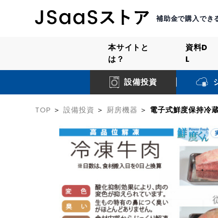
補助金で購入でき
本サイトと
資料D
は？
L
設備投資
TOP
設備投資
厨房機器
電子式鮮度保持冷