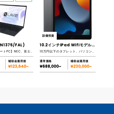
設備投資
(N1375/FAL)
10.2インチiPad Wifiモデル（10台）
【WindowsノートPC】NEC、富士通、DELL等あり。スペックに合わせてご提案します！
10万円以下のタブレット、パソコンが実質負担1/3で導入可能
補助金適用後
通常価格
補助金適用後
¥123,640~
¥688,000~
¥230,000~