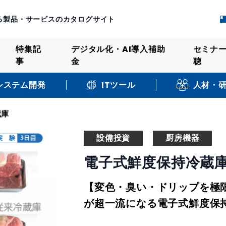
る製品・サービスのカタログサイト
特集記
デジタル化・AI導入補助
セミナ
事
金
聴
システム開発
人材・
ITツール
蔵庫
設備投資
厨房機器
電子式鮮度保持冷蔵
【変色・臭い・ドリップを極
が超一流になる電子式鮮度保