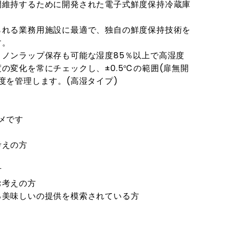
間維持するために開発された電子式鮮度保持冷蔵庫
られる業務用施設に最適で、独自の鮮度保持技術を
す。
ノンラップ保存も可能な湿度85％以上で高湿度
の変化を常にチェックし、±0.5℃の範囲(扉無開
度を管理します。(高湿タイプ)
メです
考えの方
方
お考えの方
る美味しいの提供を模索されている方