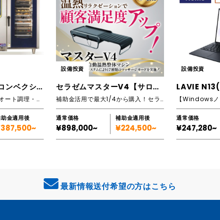
設備投資
設備投資
スーパースチームコンベクション
セラゼムマスターV4【サロンは補助金活用で購入可能(全国対応)】
LAVIE N13
【加熱調理の新体験：オート調理・マルチ調理対応】調理コストが激的に変わるスチームコンベクション
補助金活用で最大1/4から購入！セラゼムマスターV4で、サロン新規開設やメニュー追加を実現し、売上アップにつなげましょう！
補助金適用後
通常価格
補助金適用後
通常価格
387,500~
¥898,000~
¥224,500~
¥247,280~
最新情報送付希望の方はこちら