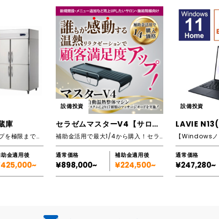
設備投資
設備投資
蔵庫
セラゼムマスターV4【サロンは補助金活用で購入可能(全国対応)】
LAVIE N13
【変色・臭い・ドリップを極限まで抑制】鮮度管理に対するこだわりが超一流になる電子式鮮度保持冷蔵庫（省エネ性能あり）
補助金活用で最大1/4から購入！セラゼムマスターV4で、サロン新規開設やメニュー追加を実現し、売上アップにつなげましょう！
補助金適用後
通常価格
補助金適用後
通常価格
425,000~
¥898,000~
¥224,500~
¥247,280~