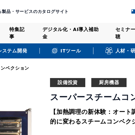
る製品・サービスのカタログサイト
特集記
デジタル化・AI導入補助
セミナ
事
金
聴
システム開発
人材・
ITツール
コンベクション
設備投資
厨房機器
スーパースチームコ
【加熱調理の新体験：オート
的に変わるスチームコンベク