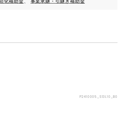
続化補助金
事業承継・引継ぎ補助金
P2410005_S13L10_B0