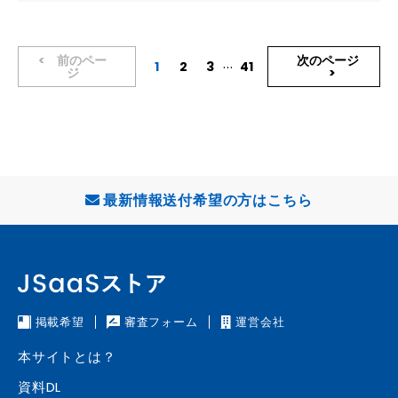
とが最優先です。売れている店舗様はLINEを活用を活用しています。アル
バイトを1人雇うなら24時間自動でフォローしてくれるLステップを使いま
せんか？ ■こんな方におすすめです ・カルテを紙で記入してもらい、そ
の後の入力作業が面倒 ・LINE公式アカウントは持っているが登録者が増
前のペー
次のページ
...
1
2
3
41
ジ
えない ・LINE公式アカウントは予約のやり取りでしか使っていない ・誰
が登録しているかわからない ・定期的な配信ができていない ・ホットペ
ッパーを使っているがアフターフォローができていない 弊社の強みは実
店舗を経営しており、ノウハウや実績が多数あります。他にもこんな価値
を提供できます。 ①店舗オペレーションや仕組みの構築をアドバイス ②
ホットペッパーやミニモなどの他の予約サイトと掛け合わせた運用 ③HP
制作、LP制作、動画編集、SNS運用 ■主要機能一覧 ・公式LINE構築 ・LI
NEツール構築 ・運用代行 ・定例での振り返り ・公式LINE月額費用※配信
最新情報送付希望の方はこちら
数によって必須ではありません ・LINEツール利用料24か月分 ・Lステッ
プツール利用料24ヶ月分 ・LINE広告代行 ・運用・配信コストの削減 ・
より効果的なプロモーション ・カスタマージャーニー分析 ・メッセージ
及び顧客管理 ・マーケティングの自動化 ・ステップメッセージ ・アンケ
ートフォーム ・カルテ作成 ・セグメントリッチメニュー ・ポイントプロ
グラム ・動画埋め込み ・シナリオ配信 ・セグメント配信 ・LINEチャッ
掲載希望
審査フォーム
運営会社
ト ・スタンプラリー ・各種キャンペーン ・URLクリック測定 ・ファネル
分析 ・クロス分析 ・流入経路分析 ・動画制作代行(インスタ、tiktok、Y
本サイトとは？
ouTube) ・ホームページ制作代行 ・LP制作代行
資料DL