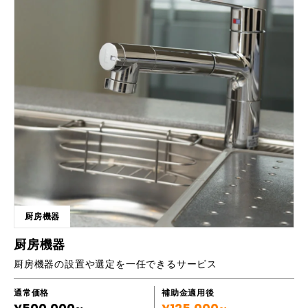
系 1ヶ月単位での契約が可能で、PC台数に縛られないフローティングラ
イセンスも提供しています。これにより、必要な時に必要な分だけスモー
ルスタートできる運用しやすさを実現しています。 ■強みはなにか ・人
間らしい判断を再現する高度な機能 単なるクリックの繰り返しではな
く、画像認識による待機やエラー回避など、人間が無意識に行っている判
断を再現できる機能を備えています。これにより、止まりにくい安定した
ロボット作成が可能です。 ・徹底した無料サポート体制 教育・研修の
知見を持つグループ企業のノウハウを活かし、個別のWeb会議や勉強会
などのサポートをすべて無料で提供しています。単なるツールの提供に留
まらず、自走できる人材の育成まで支援します。 ・AI連携による紙デー
タのデジタル化 AI-OCR機能を搭載しており、手書き伝票や請求書など
の「紙データ」の読み取りからシステム入力までを一気通貫で自動化でき
る拡張性の高さも強みです。 ■導入実績や事例 ・1,800社を超える幅広い
導入実績 業種・規模を問わず、すでに1,800社以上の企業に導入されて
います。導入継続率は98％という極めて高い水準を維持しており、多く
の現場で定着している証となっています。 ・国内主要レビューサイトで
厨房機器
顧客満足度1位 「ITreview」や「BOXIL」といった大手比較サイトのRPA
部門において、顧客満足度第1位を連続で受賞しています。実際の利用者
厨房機器
から使いやすさとサポート品質が適正に評価されています。 ・7,300ツ
厨房機器の設置や選定を一任できるサービス
ールの中から「最強ITツール」に選出 2023年には、数あるITツールの
中から「最強ITツール」として1位に選出されるなど、専門機関からもそ
の実効性とコストパフォーマンスが高く評価されています。
通常価格
補助金適用後