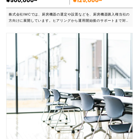
¥500,000~
¥125,000~
株式会社IMCでは、厨房機器の選定や設置などを、厨房機器購入権当社の
方向けに展開しています。ヒアリングから運用開始後のサポートまで対応
しているので、実際に設置したけどトラブルが発生したといったケースで
も、速やかに対処します。 ■こんな方におススメです ・どの厨房機器を
選んでいいか分からない ・厨房機器設置後のサポートをして欲しい ・厨
房機器の設置を行ってくれるサービスを探している お客様のニーズをヒ
アリングによって把握し、最適な提案を行っています。様々な厨房機器や
その周辺機器を取り扱っているので、飲食店のジャンルを問わずに最適な
厨房機器の提供を実現しているサービスでもあります。 ■主要機能一覧
・業務用冷蔵庫冷凍庫 ・業務用食洗器 ・真空バック包装機 ・フライヤー
・スチームコンベクション ・急速冷凍機 ・冷凍自動販売機 ・上記の設置
工事およびサポート（全国対応） など