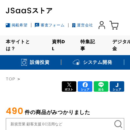
掲載希望
審査フォーム
運営会社
本サイトと
資料D
特集記
デジタ
は？
L
事
金
システム開発
設備投資
TOP
490
件の商品がみつかりました