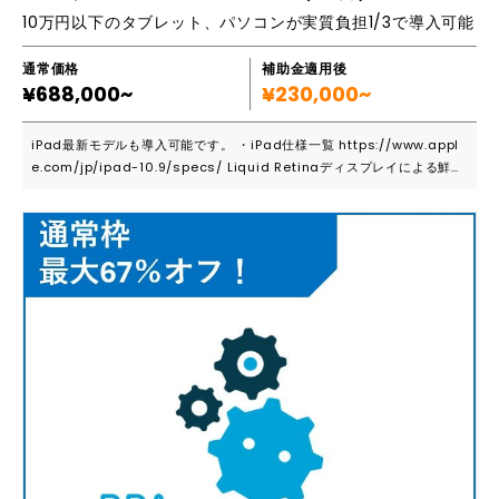
10万円以下のタブレット、パソコンが実質負担1/3で導入可能
通常価格
補助金適用後
¥688,000~
¥230,000~
iPad最新モデルも導入可能です。 ・iPad仕様一覧 https://www.appl
e.com/jp/ipad-10.9/specs/ Liquid Retinaディスプレイによる鮮や
かな発色。 A14 Bionicチップ搭載による軽快な動作。 また、ビジネスシ
ーンでの活用も増えてきた「動画」制作にもパワフルに活用できます。 4
Kビデオ撮影（24fps、25fps、30fpsまたは60fps） 1080p HDビデ
オ撮影（25fps、30fpsまたは60fps） 720p HDビデオ撮影（30fps
または60fps） 1080pスローモーションビデオ（120fpsまたは240fp
s）に対応 手ぶれ補正機能を使ったタイムラプスビデオ ビデオの拡張ダ
イナミックレンジ（最大30fps） ビデオの手ぶれ補正 映画レベルのビデ
オ手ぶれ補正（1080pと720p） 連続オートフォーカスビデオ 再生ズー
ム ビデオ撮影フォーマット：HEVC、H.264