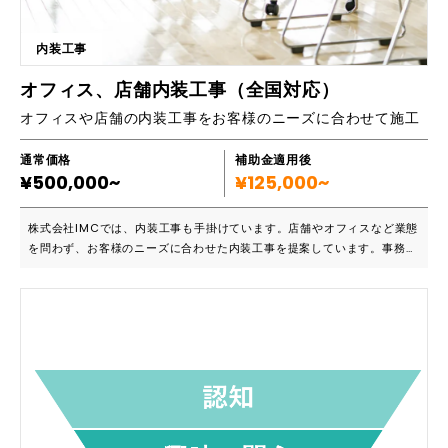
内装工事
オフィス、店舗内装工事（全国対応）
オフィスや店舗の内装工事をお客様のニーズに合わせて施工
通常価格
補助金適用後
¥500,000~
¥125,000~
株式会社IMCでは、内装工事も手掛けています。店舗やオフィスなど業態
を問わず、お客様のニーズに合わせた内装工事を提案しています。事務所
や厨房だけでなく、倉庫や商業施設など業種や業態に関係なく最適なサー
ビスを提供しています。 ■こんな方におススメです ・内装工事をしてく
れる業者を探している ・自分たちの業態に合った内装工事をして欲しい
・防犯設備などセキュリティの工事もできるところを探している 分煙ス
ペース工事や防犯設備工事など、様々な内装工事に対応しています。状況
によっては看板工事や外構工事などの、エクステリア部分の工事も承って
います。 ■主要機能一覧 ・内装工事 ・外構工事 ・電気設備工事 ・空調
設備工事 ・看板 ・分煙スぺ－ス工事 ・水道設備工事 ・防犯設備工事
など