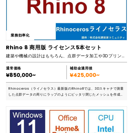
業務効率化
Rhino 8 商用版 ライセンス5本セット
建築や機械の設計はもちろん、点群データ加工や3Dプリンタ出力用データの作成にも最適／2023年11月発売の最新版3D-CAD
通常価格
補助金適用後
¥850,000~
¥425,000~
Rhinoceros（ライノセラス）最新版のRhino8では、3Dスキャナで測量
した点群データの周りにラップのようにピッタリ閉じたメッシュを作成で
きるシュリンクラップ機能を搭載。有機的なモデリングがさらに簡単とな
り、粘土をこねるようにプッシュ・プル操作で複雑な形状を編集できま
す。またMac版の動作が大幅に改善しており、敬遠していたMacユーザ
ーは再検討の価値ありです。 ■こんな方におすすめです ・3D-CADの複
数ライセンスが必要となる会社様 ・３Dスキャナでの点群データ測量の導
入を検討されている会社様（建築の場合はリノベーション等） ・3Dプリ