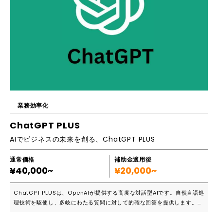
ーケティング支援の中で、気づいた課題やお客様からの要望、そして売上
アップに効果があった施策をすべて、楽天オートメーションパックにて自
動化と最適化を行ったツールとなっています。 ■お客様導入事例 http
s://ecnomikata.com/original_news/40182/ ▼楽天オートメーシ
ョンパックの主な機能一覧 1.特集ページ制作・運用 - スーパーSALE限
定 PCランキングパーツ2種 - スーパーSALEレポート作成・提出 2.ラン
キング画像制作・自動化更新 3.レビュー画像制作・自動化更新 4.スマー
トフォンGOLDページ実装・運用 - リアルタイムランキング - カテゴリ
別売上ランキング - 店長おすすめ - 新着アイテム 5.関連商品オートメー
ション実装・運用 6.特選セール会場 ▼続々と追加される新機能や機能改
善 【23年7月31日】RPPデータ分析の活用 【23年6月29日】ランキング
業務効率化
とレビュー画像の商品画像追加 【23年6月20日】ランキングとレビュー
画像のR-Cabinet格納 【23年5月25日】特集ページの店長おすすめ機能
ChatGPT PLUS
の改善 【23年5月18日】特集ページのクーポン機能の改善 【23年5月15
AIでビジネスの未来を創る、ChatGPT PLUS
日】「高評価レビュー」カテゴリの自動化 【23年4月17日】お気に入り
ボタンの追加・改善 【23年4月17日】SPパンくずリスト自動化 【23年4
月17日】ご愛顧感謝デー特集ページ運用開始 【23年3月30日】ワンダフ
通常価格
補助金適用後
¥40,000~
ルデー特集ページ運用開始 【23年3月16日】「ランキング画像」機能改
¥20,000~
善 【23年2月10日】スマートフォン目玉商品オートメーション 【23年1
月31日】「ランキング入賞」カテゴリの自動化 【22年12月1日】スーパー
ChatGPT PLUSは、OpenAIが提供する高度な対話型AIです。自然言語処
SALEバナーの改善
理技術を駆使し、多岐にわたる質問に対して的確な回答を提供します。文
章生成、翻訳、要約など、さまざまなタスクに対応可能。特にビジネスシ