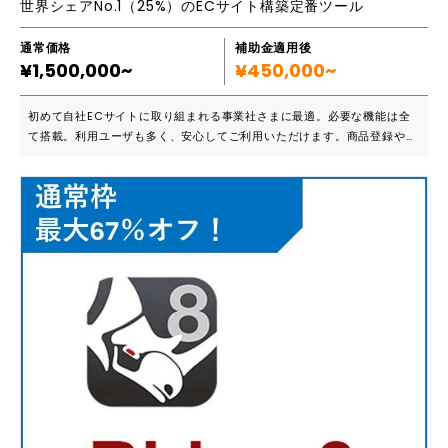
世界シェアNo.1（25%）のECサイト構築定番ツール
熱・灸・指圧・整体・牽引・サウンドセラピー） 🔥スマートデザイン --
-------------------------------------- セラゼムマスターV3を
通常価格
補助金適用後
使い始めて、7年以上になりますが、家族全員毎日1時間乗っています。お
¥1,500,000~
¥450,000~
かげで、薬も飲まずにピンピン元気に活動しています。特に、自律神経が
整うことで、身体が疲れない・夏バテしないなど体の自動調整機能アップ
が素晴らしいと思います。 身体の悩みを抱えている多くの人に、セラゼ
初めて自社ECサイトに取り組まれる事業社さまに最適。必要な機能は全
ムマスターV3が届きますよう補助金を活用して、マスターＶ3の導入をご
て搭載。利用ユーザも多く、安心してご利用いただけます。商品登録や在
検討頂きますようよろしくお願いします。 ------------------------
庫管理等も簡単に実施でき、さらに顧客管理やサイト分析機能も充実。も
--------------------- ウェブサイト関連をご検討の方へ ------
ちろん、スマホ対応です。 ■こんな方におススメです ・Amazonや楽天
--------------------------------------- 私は、現在WEBデザイ
だけではなく、自社サイトにもチャレンジしたい ・初めて自社ECサイト
ナーとして、地域密着型店舗（サロン・施術院様）向けに、ランニングペ
を構築するので不安。定番ツールを使いたい ・今後、海外ユーザにも販
ージ、Googleマップ・LINE公式アカウント構築も行っています。マスタ
売する可能性がある（多言語対応） Shopifyは利用ユーザが多いため、
ーV3と合わせて、補助金申請されますと、スタートアップが楽になりま
安心して利用することが可能です。また将来の様々なニーズ（特に海外展
す。集客アップにつながった！とお客様から喜ばれていますので、ぜひ合
開等）へも、しっかり対応することができます。一度構築してしまえば、
わせてご検討下さい💔
何年も長期間使い続けることができるツールです。 ■主要機能一覧 ※詳
細はカタログ等でもご確認いただけます ・注文管理 ・商品管理 ・顧客管
理 ・商品ページ管理 ・ショッピングカート ・決済 ・マーケティング ・
商品レポート ・アプリ連携 ・ブログ