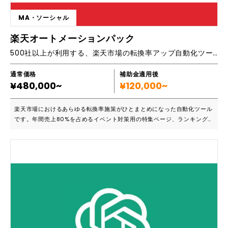
MA・ソーシャル
楽天オートメーションパック
500社以上が利用する、楽天市場の転換率アップ自動化ツール
通常価格
補助金適用後
¥480,000~
¥120,000~
楽天市場におけるあらゆる転換率施策がひとまとめになった自動化ツール
です。年間売上80%を占めるイベント対策用の特集ページ、ランキング
画像やレビュー画像を商品ページへ自動挿入、スマートフォンやアプリに
対応するあらゆる回遊を促すページ生成と更新、関連商品の追加、多くの
転換率施策が全自動でご利用いただけます。 ・楽天市場に出店する店舗
様のすべてが対象 ・月商100万円以下から月商億単位の店舗まで幅広く利
用 ・商品数1万点までの店舗は自動更新の対象となっています。 ■特に以
下の店舗様は非常に向いております。 ・その中でも1人で運営しておりリ
ソースが足りない店舗 ・多くの商品があり、これらを生かしたデータ分
析と更新をしたい ・現状の作業工数を減らして効率化したい 楽天市場の
RMSデータ分析をしながら更新する転換率施策は広くどの店舗にもご利
用いただだけます。TENKI-JAPANはこれまでのお客様とやり取りするマ