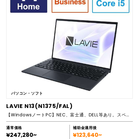
ンタの導入を検討されている会社様 ・Rhino旧版を検討したことのあるM
acユーザー様 ・フリーフォーム3Dモデリングツールの決定版。複雑さ、
次数、サイズに制限なし。 ・高層ビルからジュエリーまで、あらゆるも
ののデザインや解析に活用可能。 ・通常のパソコンで動作するため、特
別なハードウェアは必要なし。 ・他ツールとの互換性も豊富。 ■主要機
能一覧 （Rhino 8 対応OS） Rhino 8は64ビットオペレーティングシス
テムのみで動作します。 〇Windows Windows11 / Windows10
※Windows 8 以前の OS はサポートしておりません。 〇Mac macO
S 12.4 (Monterey) / macOS 13 (Ventura) / macOS 14 (Sonom
a) ※macOS 11 (Big Sur)以前のOSには未対応です。 ■補足 ・Rhino
ライセンスに期限切れはありません。 ・大量のデータ処理が可能になるG
rasshopper（グラスホッパー）は標準搭載されているため別途ダウンロ
ードの必要はありません。 ・サブスクリプション、メンテナンス、サポ
ート等の月額課金はありません。 ・評価版のご案内も可能です。
パソコン・ソフト
LAVIE N13(N1375/FAL)
【WindowsノートPC】NEC、富士通、DELL等あり。スペックに合わせてご提案します！
通常価格
補助金適用後
¥247,280~
¥123,640~