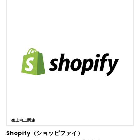
く、事業再構築補助金、ものづくり補助金、業務改善助成金などの説明も
もちろん、オンライン上での契約書捺印や名刺表示など、対面に近いビジ
できますので、ぜひお気軽にお問い合わせ下さい。よろしくお願いしま
ネスコミュニケーションを再現します。 最新技術の活用：AIによる音声
す。 -----------------------------------------------------
文字起こしや議事録作成機能を搭載しており、商談後の事務作業の負担を
-- セラゼムマスターV4はこんな方におすすめ！ ---------------
大幅に軽減することが可能です。 純国産の安心感：日本国内のビジネス
---------------------------------------- 💕手間や人件費をか
習慣に合わせて設計されており、セキュリティ対策も万全な体制を整えて
けずに、新しいサービスを提供したい 💕顧客の満足度をアップさせ、来
います。 ■強みはなにか 圧倒的な接続スピード：URLを作成するだけで接
店頻度を底上げする手立てが欲しい 💕顧客の待ち時間に提供できるサー
続できるため、相手にアプリのインストールやアカウント作成の手間を強
ビスが欲しい 💕長時間の施術から解放され、施術者の負担が軽減できる
いることがありません。 直感的な操作性：ITツールに不慣れな方でも、感
（メンテナンスできる）機器が欲しい 💕新規顧客の獲得や競合他店との
覚的に使いこなせるシンプルなユーザーインターフェースを採用していま
差別化を図れるサービスを提供したい 💕狭いスペースを有効利用できる
す。 手厚いサポート体制：オンラインツールの導入が初めての企業でも
機器が欲しい 💕リラクゼーションだけでなく、顧客の根本的な悩みを解
安心して運用できるよう、お電話での問い合わせにも対応する充実したサ
決できるサービスを提供したい 💕切り口を変えて、様々な世代に訴求で
ポートを提供しています。 継続的なアップデート：ビジネス現場の声を
きる施術サービスを提供したい 💕親の見守りや家事・育児を並行して、
反映し、常に新機能の追加や改善が行われているため、時代のニーズに合
自宅で収入が得られる仕事をしたい 💕自分の強みが何か分からないけれ
わせた活用が可能です。 ■導入実績や事例 営業現場での効率化：訪問移
ど、副業収入が得たい など、上記１つでも該当する方は、マスターＶ4サ
動の時間を削減し、1日の商談件数を従来の2倍以上に増やした営業組織の
ロンを検討してみてはいかがでしょうか？ マスターVには、あらゆる症状
事例が多数ございます。 成約率の向上：画面共有や捺印機能を活用する
に対応する17のモードが搭載しており、強さの調節、つぼの刺激などで、
ことで、その場でクロージングまで完結させ、リードタイムの短縮を実現
体の悩みのほとんどに対応できる機能が備わっています。さらに、最適な
しています。 カスタマーサクセスでの活用：操作説明や技術的なサポー
リラクゼーションを体感してもらうため、クラシックや自然の音なども楽
トの際、お客様に手間をかけず即座に画面を繋いで案内できるため、顧客
しめるサウンドセラピーも備わっています。 ----------------------
売上向上関連
満足度の向上に寄与しています。 多様な業種への浸透：不動産、人材紹
----------------------- セラゼムマスターV7主要機能一覧 ---
介、ITサービスなど、業種を問わず幅広い企業様で、リモートワーク推進
Shopify（ショッピファイ）
------------------------------------------ 🔥脊椎スキャニン
のインフラとして導入されています。
グ 🔥9段階の強さ調節 🔥17種類の指圧リラクゼーションプログラム（温