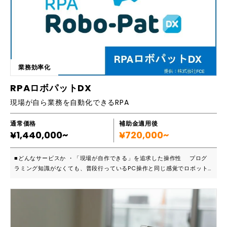
業務効率化
RPAロボパットDX
現場が自ら業務を自動化できるRPA
通常価格
補助金適用後
¥1,440,000~
¥720,000~
■どんなサービスか ・「現場が自作できる」を追求した操作性 プログ
ラミング知識がなくても、普段行っているPC操作と同じ感覚でロボット
を作成できます。特別なエンジニアを必要とせず、業務を一番理解してい
る現場担当者が直接自動化を進められるのが最大の特徴です。 ・あらゆ
るPC業務に対応可能 高度な画像認識機能を搭載しており、ブラウザ、
Excel、自社基幹システムなど、Windows上で動作するすべてのアプリ
ケーションやソフトを横断して自動化できます。 ・柔軟なライセンス体