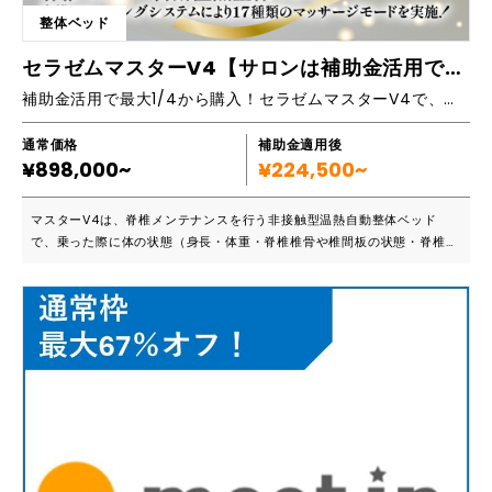
整体ベッド
セラゼムマスターV4【サロンは補助金活用で購入可能(全国対応)】
補助金活用で最大1/4から購入！セラゼムマスターV4で、サロン新規開設やメニュー追加を実現し、売上アップにつなげましょう！
通常価格
補助金適用後
¥898,000~
¥224,500~
マスターV4は、脊椎メンテナンスを行う非接触型温熱自動整体ベッド
で、乗った際に体の状態（身長・体重・脊椎椎骨や椎間板の状態・脊椎の
屈曲度、血行状態など）をスキャニングし、その時の身体の状態に合った
コンディショニング＆リラクゼーションを提供する管理医療機器です。
最大65度の温熱・灸・指圧・整体・牽引・サウンドセラピーの６つの機
能で、体の歪みを正しながら筋肉をほぐし、脊椎を正しい位置に整えて、
自然治癒力を高めます。 マスターV4ローラーは天然ヒスイ40％・黄土4
0％・特殊素材20％を黄金比率で作られています。人体に有益な遠赤外線
を大量放射し、体の深部まで熱を届けることができ、血液循環促進・筋肉
痛緩和・疲労回復・免疫力アップに効果を発揮します。 ヒスイ温熱が体
の深部まで到達し、新陳代謝が活発になるので、乗る時間によって、リラ
クゼーション効果や体の機能改善が期待できます。 東洋医学やカイロプ
ラクティック理論に基づいて開発された12種類の指圧プラグラムで、ただ