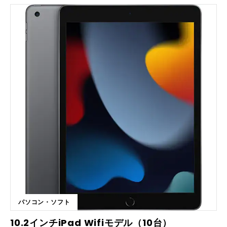
ーンにおいて、迅速な情報提供や効率的なコミュニケーションを実現しま
す。使いやすさと高い精度を兼ね備えたこのツールで、業務の生産性を飛
躍的に向上させましょう。 ■こんな方におすすめです ・業務効率を向上
させたい経営者 ・顧客対応の品質を高めたい企業 ・迅速な情報提供を求
める営業チーム ・コンテンツ作成のスピードを上げたいマーケティング
担当者 ・翻訳業務を効率化したい多国籍企業 ChatGPT PLUSは、AIの力
で企業の生産性を劇的に向上させるツールです。自然言語処理技術を駆使
し、ビジネス文書の作成からデータ分析、翻訳まで幅広いニーズに対応。
企業の業務フローを最適化し、従業員がより戦略的な業務に集中できる環
境を提供します。AIを活用した新しい働き方を実現し、ビジネスの競争力
を高めましょう。 ■主要機能一覧 ・自然言語処理による高精度な文章生
成 ・多言語対応機能によるリアルタイム翻訳 ・顧客対応チャットボット
としての活用 ・マーケティングコンテンツの自動生成 ・データ分析とレ
ポート作成の自動化
パソコン・ソフト
10.2インチiPad Wifiモデル（10台）