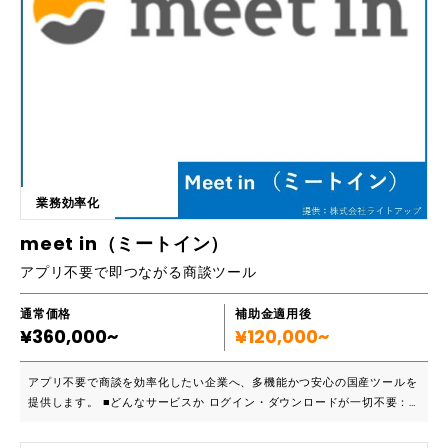
横になるだけで、最大 65 度の翡翠(ヒスイ)による温熱・灸・指圧・整
体・牽引・サウンドセラピーの６つの効果効能を得られます。リモコン操
作でセルフコントロールできるので、サロン運営にも手間がかからず、お
うちでサロン運営される方にも適しています。 私は、個人的に7年前にセ
ラゼムマスターV3を導入し、4年前から自宅で健康サロンを運営していま
す。日頃から脊椎セラピーアドバイザー、販売代理店として活動してお
り、マスターV3・V4について精通しています。マスターV4は子供から高
齢者まで、誰にでも対応可能なので、切り口を変えて、多くの人に訴求す
ることができる万能の管理医療機器です。 初めて、マスターV4を使って
サロン開設される方の運営サポートも行っています。何でもご相談下さ
業務効率化
い。ZOOM対応できますので、全国どこでもサポート致します。 現在、
全国からたくさん問い合わせを頂き、補助金のこと、マスターV4のこ
meet in（ミートイン）
と、サロン運営のことなど、広範囲にわたり説明させて頂いております。
アプリ不要で即つながる商談ツール
私の強みは、マスターV正規代理店でありながら、私自身が小規模事業者
持続化補助金の申請サポートができること、LP作成やLINE公式アカウント
構築、Googleマップ登録など、ネットスキル環境を整えることができる
通常価格
補助金適用後
¥360,000~
こと、マスターV4を使ったサロン運営の指導ができること、サロン運営
¥120,000~
者として経理や確定申告ができることなど、マスターVサロン運営におけ
る必要なことがほぼ全て網羅していることです。 また、現在マスターV4
アプリ不要で商談を効率化したい企業へ、多機能かつ安心の国産ツールを
国内独占卸会社の株式会社SEMONとは、同じ愛媛県内にあり、日頃から
提供します。 ■どんなサービスか ログイン・ダウンロードが一切不要：
情報共有ができていますので、マスターV4について何でもお聞き頂けれ
専用のURLを発行して共有するだけで、ブラウザから即座にオンライン商
ばと思います。 補助金についても、小規模事業者持続化補助金だけでな
談を開始できます。 ビジネス特化の充実した機能：資料や画面の共有は