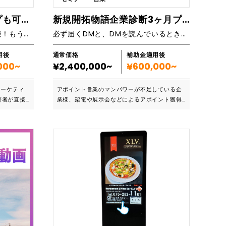
いった専門知
もサポートいたします。テレビ東京だからこそ
ることがで
見つかる、ターゲットにマッチしたCM枠を獲
お問い合わせ14倍アップも可能！もう失敗しない過去最高のWEBサイト制作
新規開拓物語企業診断3ヶ月プラン
正も簡単で
得できます。
お問い合わせ14倍アップも可能！もう失敗しない過去最高のWEBサイト制作
必ず届くDMと、DMを読んでいるときに効率的に架電するリアルタイムアポイントによるアポイント代行システム
ンも必要あ
きます。デ
の方、個人
用後
通常価格
補助金適用後
000~
¥2,400,000~
¥600,000~
トつきで作
ライチの操
マーケティ
アポイント営業のマンパワーが不足している企
著者が直接
業様、架電や展示会などによるアポイント獲得
・お問い合
効率が高くない企業さまに最適です。化粧品業
コン操作が分
サイト制作
界のセールスプロモーションでトップのシェア
マホのみ ✓
イトが存在
を誇るTMCが御社専用のDM、漫画、LPを制作
集客につな
が満足行く
しこれらと架電を組み合わせて効率的にアポイ
だない ✓自
はありませ
ントを獲得します。 ■こんな方におすすめです
ジがほしい
WEBサイト
営業の人数が少なくて困っている。 展示会の顧
は、
まざまなポ
客獲得効率がよくない。 架電などでアポが獲得
方向けのラ
のは何でし
できない。 顧客の課題を把握して商談に臨みた
ります。コ
把握するこ
い。 御社の強みやターゲットなどについて、丁
、個人で3
心理」を把
寧にヒアリングしてコンテンツを制作させてい
。私のサロ
い合わせ1
ただきます。あらゆる業界においても対応で
なしで、毎
す。そんな
き、どのようなフェーズであっても販路拡大を
あります。