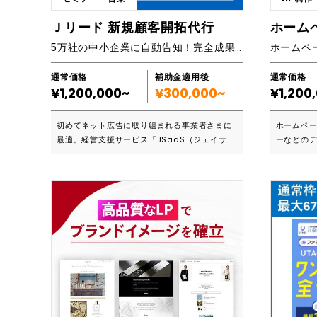
各SNSの特徴を元に、目的別のアプローチ方法
スへぜひ
のご提案から可能です。 ■対応範囲 ※詳細は資
ホームペ
Ｊリード 新規顧客開拓代行
料でご確認ください ・戦略の立案 ・最適なSN
ィレクターが承りま
5万社の中小企業に自動告知！完全成果報酬の資料請求サイトです。
Sの選定 ・企業イメージに合わせた運用ルール
STEP1
策定 ・投稿代行 ・データ分析／効果測定 ・レ
ラインにて、ご
ポート作成 ■KAIKETSUの公式アカウント運用
ザイン・構
通常価格
補助金適用後
通常価格
の強み 1.電通グループ企業としての実績が多
ロゴのデ
¥1,200,000~
¥300,000~
¥1,200
数！ 2.ワンストップですべてのSNSアカウント
成案を作成 STEP3 修正・調整 デザイン
運用に対応！ 3.業界トップクラスのインフルエ
載情報に
初めてネット広告に取り組まれる事業者さまに
ホームペ
ンサーデータベース！ 商品紹介だけでなく、イ
正・調整 STEP4 制作 印刷物はSTEP 3.と同時
最適。経営支援サービス「JSaaS（ジェイサー
ーなどの
ラストや漫画系など、目的にあわせてアプロー
進行し、
ス）」の会員に向けて、御社のサービスを自動
ン。ホー
チ方法を変えられるのも特徴です。
制作 STEP5 ホームページ公開・印刷物納品
告知します。会員のほとんどが経営者のため、
る事や、
補助金の採
成約可能性の高い見込顧客獲得が期待できま
作り、ロ
ます ※1 ご訪問は沖縄本島内に限らせていただ
す。完全成果報酬で、月間予算も設定できるた
見積もり
きます。
め、リスクなしで利用可能です。 ■こんな方に
の個性を
おススメです ・中小企業向けの商品を販売して
目をひくデ
いる。販路拡大に取り組みたい ・初めてネット
こんな方におすすめ
広告を利用するので、低コストで試してみたい
ブランディ
・手間をかけずに、継続的に運用したい Ｊリー
ジで商品や
ドは、株式会社ライトアップが運営する、会員
刷物の制作
約5万社の経営者支援サービス・JSaaSの１コ
たらいいの
ーナーです。掲載サービスは、会員へ向けて自
たい ・SN