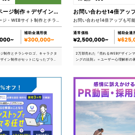
ご相談ください！ロゴのデザインから
ーコードツールで、HTML/CSSと
ージ、事業案内に至るまで、専任のデ
識がわからなくてもWEBサイトを作
ホームページ制作＋デザイン（チラシ・ロゴなど）
す。 ■納品までの流れ一覧
きます。ブログ感覚で作成でき、修
ホームページ・WEBサイト制作とチラシ制作やロゴなどのデザイン制作もできるプラン！
 お打ち合わせ ご訪問（※1）またはオン
す。レンタルサーバーも独自ドメイ
要望をお伺いします STEP2 デ
りませんが、独自ドメインも設定で
成のご提案 専任のディレクターが、
ジタル苦手な方、サロン運営初心者
補助金適用後
通常価格
補助金適
ザイン、ホームページや事業案内の構
サロンの方におすすめです。 ペライチを使った
,000~
¥300,000~
¥2,500,000~
¥625,
や掲
ランディングページを1年間のサポー
ついてすり合わせを行いながら、修
成しますので、サポート期間内にペ
ージ制作とチラシやロゴ、キャラクタ
2万部売れた『売れるWEBデザイン
作に慣れて頂ければと思います。 ▶こんなサロ
デザイン制作がセットになったプラ
ングの法則』＝ユーザー心理解析の
ホームページは修正・調整の完了後に
ンオーナー様におすすめ ✓集客のことがよく分
ムページのデザインをチラシに反映す
ディレクションする、売れなかった
からない ✓デジタルが苦手 ✓パソ
ホームページに誘導する名刺やカード
わせが来なかったサイトが激変する
択からおよそ1〜2ヶ月が目安となり
からない ✓パソコン持ってない、ス
ゴ制作を頼みたいなど要望によってお
です。世の中には膨大な数のWEBサ
Instagram投稿を頑張ってるが、
！オンラインでもオフラインでも貴社
しています。しかし、全てのサイト
がらない ✓サロンの紹介ページがま
活かし、見てもらえるウェブサイトと
結果を出せているかといえばそうで
分でも修正できるランディングペー
ザインで貴社の要望に応えます。 ■
ん。 誰もが知っていて、売れている
✓ある一定の期間、サポートしてほしい 私
です ・新規事業立ち上げで
には「売れる」コツがあります。さ
サロン初心者の方・デジタル苦手な
ングに力を入れたい方 ・ホームペー
イントがありますが、最も肝となる
ンディングページを多く作成してお
サービスの認知につなげたい方 ・印
ょうか？それは「ユーザー心理」を
コナラで2年間プラチナランクキープ
も同時に依頼したい方 ・何を準備し
とです。 私たちと一緒に「ユーザー
00サイト以上の作成実績もあります
かわからない ・デザインもお任せし
握しサイトを作った企業様には、お問
ンでは、お金をかけずにSNS投稿も
SやGoogle登録がわからない ・SE
4倍、売上20倍超えの企業もありま
月新規客が10名以上問合せ・予約が