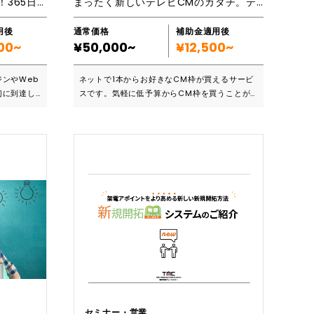
補助金活用で最大1/4から購入！365日24時間働くサロン・施術院の営業マンを雇うこと
まったく新しいテレビCMのカタチ。テレビ東京のCM枠を15秒1本から自由に選べて購入できる！
用後
通常価格
補助金適用後
00~
¥50,000~
¥12,500~
ンやWeb
ネットで1本からお好きなCM枠が買えるサービ
初に到達し
スです。気軽に低予算からCM枠を買うことが
アクション
できます。未経験で初めてCM出稿をするとい
サービスの
った方でもサポートが充実しているので安心し
てご利用いただけます。 ■こんなあなたにおす
ンも経営し
すめ ・初めてのCM出稿で、どうしたらいいか
ります。一
わからない ・テレビCMを出したいが予算をあ
た目だけ綺
まりかけられない ・企業のプロモーションをし
マーケティ
たいが計画段階で悩んでいる 視聴率1％あたり
も留意し、
約40万人の方が視聴しているため、15秒のCM
やすく、成
を1回流すだけでも沢山の視聴者様にリーチが見
を心がけて
込めます。 ■主なサービス内容 ・CM枠のプラ
ンニングと買付 ・CM納品までの審査サポート
々あるかと
・CM素材の制作 15秒を複数購入し、30秒素材
いう方もお
の長尺CMを放送することも可能です。どこに
たいのは、
何秒のCMを流すと効果的なのかといったター
ゲットに合わせたご提案をするので、戦略面で
セミナー・営業