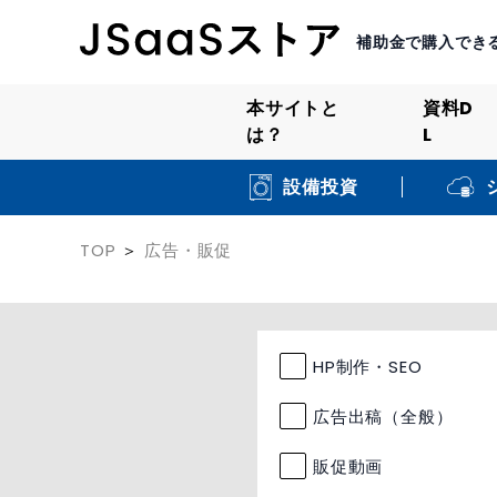
補助金で購入でき
本サイトと
資料D
は？
L
設備投資
TOP
広告・販促
HP制作・SEO
広告出稿（全般）
販促動画