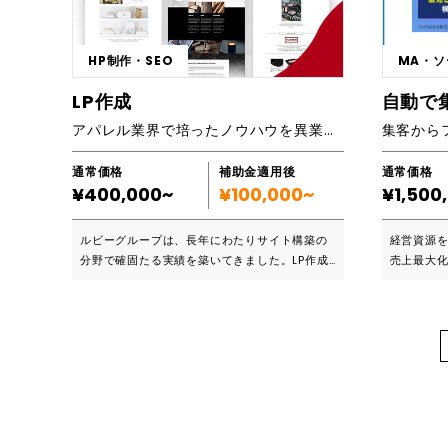
動的に告知され、投資意欲の高い経営層から問
O、WEB集
合せを集めることができます。問合せ企業情報
しくない方
は、掲載企業に即時連携され、そこから商談設
します！メー
HP制作・SEO
MA・ソ
定を行います。ITツール系だけではなく、企
などお客
業・経営者を支援するサービスであれば全て掲
す！ヒア
LP作成
載することができます。 ■主要機能一覧 ※詳細
え、制作に取り組みま
アパレル業界で培ったノウハウを異業種へ！
はカタログ等でもご確認いただけます ・掲載ペ
s://mak
ージ管理 ・資料送付文面管理 ・月間上限予算設
mance/ ■主要機能一覧 WEB サイト(10 ペー
定 ・自動決済
ジまで想定)
通常価格
補助金適用後
通常価格
EO Goo
¥400,000~
¥100,000~
¥1,500
登録 下記
ク シ ョ ン
ルビーグループは、長年にわたりサイト構築の
経営資源
る か 。構 成
分野で確固たる実績を築いてきました。LP作成
売上最大
イ ン ・・・
の分野でもお客様のビジネスの成長と成功へと
■どんなサ
ズ に 合 っ た デ
導けるよう全力でサポートいたします。 ■こん
ウトソー
グ ・・・ デ
な企業におすすめ ・WEBサイトの顧客流入に詳
ページ（L
ラ ミ ン グ
しい人材確保に経費をかけたくない企業 ・サー
運用、ス
・ ・ デ ー
ビスや商品を周知する方法が分からない企業 ・
会員サイ
集 。 □ レ
現在のLPからの流入が増えずに困っている企業
ンマーケ
ブ レ ッ ト
・LP制作を内製化しているが時間が取れない企
リューショ
り ま す 。 □検索エンジン登録・・・イン
業 ブランディングをする為のLP制作をし、貴社
バラにな
ネットの検
の強味やコンセプトをダイレクトに顧客へお届
市場分析か