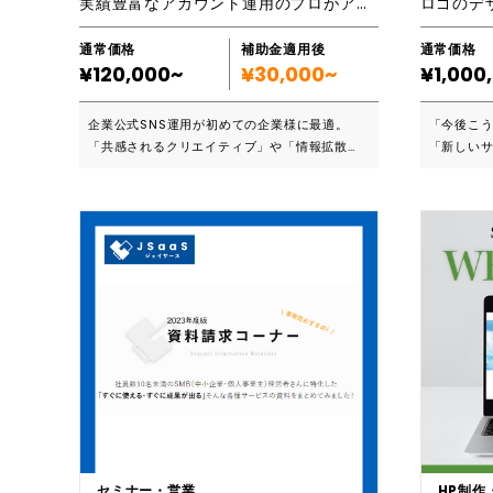
実績豊富なアカウント運用のプロがアカウントの分析から運用・KPI管理まで実施します。
通常価格
補助金適用後
通常価格
¥120,000~
¥30,000~
¥1,000
企業公式SNS運用が初めての企業様に最適。
「今後こ
「共感されるクリエイティブ」や「情報拡散
「新しい
力」の効果最大化を図ります。企業がSNSの公
必要なの？
式アカウントを運用すると、認知を最大化させ
せくださ
ること、購入CVを向上させることなどにつなが
ールをご
り大きなメリットになります。 ■こんな方にお
する文章
ススメです ・公式アカウントの運用は初めて
るごと承
で、適切な管理方法に不安がある ・人手不足な
省けます
ので、継続的に投稿できるかどうか自信がない
機会に、ぜひご
・効率よくフォロワーを獲得したり、関係性を
すすめです ・新たな事業展開や業務拡張を
継続させたい 企業公式アカウントを活用するこ
ている ・
とは、認知拡大、購入率アップ、ブランディン
・スマー
グなどの様々な効果が見込めます。一方で、SN
・ロゴ、
Sの活用にはリスクが伴うため、運用方法を定
イメージを統
めておいたり、専門家の知識を借りることが重
や新規サ
要です。Instagram、Twitter、YouTube、T
する為の
ikTokの全てのプラットフォームに対応可能。
ら、ロゴ
セミナー・営業
HP制作