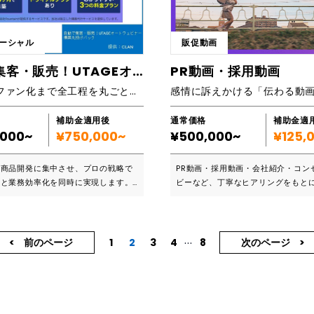
客のやり方がわからない ネットに詳
目を疑うような結果も現実起こって
ぜひご検討下さい。 ▶ランディングページ作成
にも、1からサポート・アドバイス致
こまででなくても、もうWEBサイト
の流れ ①ZOOMでの打ち合わせ ランディング
ルやGoogle meet、LINE、電話
るたびに失敗するのは嫌じゃないで
ページに掲載希望の内容・ターゲッ
ーシャル
販促動画
様に合わせた連絡手段で対応可能で
したら「ユーザー心理」を把握し私
ス・サイトイメージなどをお尋ねします。
リングでお客様の要望に寄り添い考
にWEBサイトを作ってみませんか？
自動で集客・販売！UTAGEオートウェビナー構築丸投げパック
PR動画・採用動画
アリングシートの作成 ヒアリングシ
す。 ■導入実績など http
去最高のWEBサイトを貴社にお届け
イルで送らせて頂きますので、必要
集客からファン化まで全工程を丸ごと代行
en.mark-homepage.com/perfor
す。 ■こんな方におすすめです ・WEBサイトを
入の上返信下さい。 ③作業開始 デザインの方向
作ったのに売上が上がらない、お問
性が共有できたら、お客様のペライ
CMS 対応 ・SNS 連動 ・SEO ・M
来ない ・ライバル企業よりWEBサ
補助金適用後
通常価格
補助金適
トで制作を開始します。 ④お客様の確認 ランデ
gle マップ登録 ・サーバー・ドメイン
いると感じる ・どの業者に頼んでい
,000~
¥750,000~
¥500,000~
¥125,
ィングページのたたき台が完成した
の作業は含まれています。 □ デ ィ レ
ない ・安い業者に頼んで思い通りの
に確認の上、修正指示を頂きながら
 ・・・ ど の よ う な サ イ ト に す
らなかった ・高額な制作費用がかか
ていきます。両者了解の上完了となりま
を商品開発に集中させ、プロの戦略で
PR動画・採用動画・会社紹介・コン
 ・ 設 計 ・ 進 行 管 理 。 □ デ ザ
局売上やお問い合わせは変わらない 
ポートフォリオ https://www.forii
化と業務効率化を同時に実現します。
ビーなど、丁寧なヒアリングをもと
 お 客 様 の 原 稿 を 元 に 、サ イ
使いにくいと言われる。社内からも
203yonahara/ 私のポートフォリオを参考に
ービスか ・マーケティングのフルア
ービスの魅力を最大限に表現し、課
 ザ イ ン 。 □ コ ー デ ィ ン
が良くない ・そもそもどんなデザイ
して下さい。LP、ペライチ、リッチ
シング：集客の要となるランディング
なげる動画制作をご提案させて頂きます。
 ザ イ ン と シ ス テ ム の プ ロ グ
分からない 2万部売れた『売れるWEBデザイン
オプトインページなどイラストレー
P）制作から、LINE公式アカウントの
んな企業におススメです ・商品やサービスの魅
 。 □ 画 像 加 工 ( リ サ イ ズ )・
マーケティングの法則』＝ユーザー
を作成し、美しく訴求力のあるセー
...
テップメール配信、さらには成約後の
力を動画でもっと分かりやすく伝えた
前のページ
1
2
3
4
8
次のページ
 タ サ イ ズ に 合 わ せ た 画 像 編
著者が直接ディレクションします。W
ンを致します。
トやファンクラブ構築まで、オンライ
採用のために会社をPRしたい ・課
 ス ポ ン シ ブ ・・・ ス マ ホ や タ
制作がよく分からないという方でも
ティングの全工程を一括で代行するソ
て最適な動画提案をしてほしい 映像制作歴は2
 サ イ ズ に レ イ ア ウ ト が 変 わ
すく論理的にコミュニケーションを
ンです。 ・一貫した戦略立案：バラ
0年以上のためシネマスタイル撮影
ター
構築していきます。もうWEBサイト
りがちな各施策を一つの線でつなぎ、
撮影・モーショングラフィック・ラ
索にヒットするように登録作業。 ・
敗したくない、、、そんなストレス
らターゲット設定、KPI管理まで、一
Youtube配信など様々なスキルで