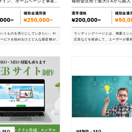
ロゴのデザイン、ホームページと事業案内の制作をまとめた新規事業プランです。
補助金適用後
通常価格
補助金適
,000~
¥250,000~
¥200,000~
¥50,0
ういうものを売りにしていきたい」や
ランディングページとは、検索エンジ
サービスを始めるけどどんな販促物が
広告などを経由して、ユーザーが最
」など、お客さまの“想い”をお聞か
たWebページのことで、ユーザーの
い。業態や商材、目的に合った営業ツ
を誘導することを目的にした商品・
提案いたします。また、制作物に掲載
紹介ページのことを言います。 私は、WEBデザ
の作成やイメージ写真の選定まで、ま
イナーと並行して、自宅で健康サロ
りますので、お客さまの手間も大幅に
ており、サロンの実業に精通してお
。補助金のご利用でおトクになるこの
般的なWEBデザイナーとは違い、見
検討ください。 ■こんな方にお
麗なランディングページではなく、
考え
ング・SEO対策・キャッチコピーに
専用のホームページを新たに作りたい
実際に問い合わせや購入につながり
トフォン対応のホームページにしたい
果があがるランディングページ作成
ホームページ、事業案内のデザインや
おります。 サロン運営していると、ランディン
一感のあるものにしたい 新規事業
グページの内容を修正したい時も多
ービスには、内容やコンセプトを宣伝
思います。また、デジタルが苦手と
準備が必要です！まとめて用意するな
られます。そんな方々におすすめし
から一貫して対応できる私たちビジア
ペライチです。 ペライチは、直感的に作れるノ
・SEO
HP制作・SEO