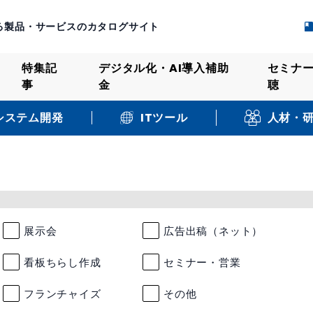
る製品・サービスのカタログサイト
特集記
デジタル化・AI導入補助
セミナ
事
金
聴
システム開発
人材・
ITツール
展示会
広告出稿（ネット）
看板ちらし作成
セミナー・営業
フランチャイズ
その他