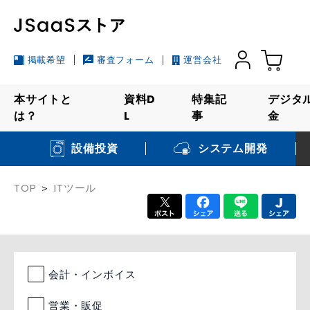
掲載希望
審査フォーム
運営会社
本サイトと
資料D
特集記
デジタ
は？
L
事
金
システム開発
設備投資
TOP
ITツール
会計・インボイス
営業・販促