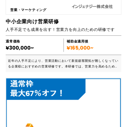
ビスを提供できる「組織の勝ちパターン」を構築した事例があります。
・店長のマネジメント負担を軽減：評価の進捗をスケジュール管理機能で
営業・マーケティング
可視化。忙しい店長でも「誰の評価が未完了か」をひと目で判断でき、評
価の漏れや遅延を防ぐことで現場の信頼関係が深まったという声が届いて
中小企業向け営業研修
います。 ・収益構造の改善：評価を通じたスタッフの能力向上により、
人手不足でも成果を出す！営業力を向上のための研修です
作業効率がアップ。無駄な人件費の抑制と顧客満足度の向上（リピート率
UP）を同時に実現し、店舗の収益化改善に大きく貢献しています。
通常価格
補助金適用後
¥300,000~
¥165,000~
近年の人手不足により、営業活動において新規顧客開拓が難しくなってい
る企業様におすすめの営業研修です。本研修では、営業力を高めるための
基礎から応用まで幅広くカバーしています。 ■こんな方におすすめです
・新規事業を開拓したいが、人手不足に悩んでいる企業 ・売上向上を目
指しているが、効果的な営業方法がわからない企業 ・営業力をアップさ
せることで、企業のブランドイメージ向上を目指している企業 「営業力
を向上する研修」は、実践的な営業手法を身につけることができる研修で
す。専門的な知識を身につけるだけでなく、実践的なトレーニングも行
い、営業力を向上させます。 ■主要カリキュラム一覧 ・営業基礎力の向
上 ・顧客ニーズを把握するためのリサーチ方法 ・コミュニケーションス
キルの向上 ・セールスプロセスの理解 ・提案書の作成方法の習得 ・クロ
ージングの技術習得 ・ターゲットセグメンテーションの方法の習得