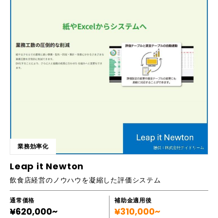
クを学びたい 「ハンマーCAD」講座では基本操作から寸法設定、画層管
理、さらには外部参照といったテクニックを理解し、印刷するまでのテク
ニックをオンラインのサブスクリプションサービスによって最短10.5時間
視聴して、実際に手を動かしていただければ、マスターできるのが魅力で
す。あとは、受講者のモチベーションの維持だけです。 ・なぜ短時間
で、印刷まで可能なのか？ ・チープで内容が薄いのでは？ こんな、問い
にお答えしたいと思います。 10.5時間は最低視聴時間であります。受
講生の方々には、CADの利便性を、肌感で体験していただくのが、一番の
近道と確信しています。ですから、必要最低限に絞った内容をお伝えし、
最速で自分で印刷するところまでの成功体験を先に脳に味わってもらいま
す。 登山に例えるならば、小さい山を登り切り、頂上に上がらないとわ
からない、見えない景色を堪能し、次の山を受講者自ら求めるようになる
ことが、一番の技術の習得の近道ではないでしょうか？ また、e－ラー
ニングビデオは、10.5時間で終わりではありません。もっと意欲のある受
講者の皆様の為に、前段の10.5時間は、より実践的なものでありますが、
業務効率化
それを部分的に補完していく意味で、「なぜ、そうなるのか？」に、応え
るビデオもご用意しました。さらに、受講者の皆様の創意のもと、リクエ
Leap it Newton
スト上位のものからビデオを毎月配信し、常に新しい気づきを与え、双方
飲食店経営のノウハウを凝縮した評価システム
で構築しゆく環境を提供致します。 さらに、受講生の皆様が、現場で出
会う、「さまざまな？？」に、ヘルプデスクとして①タイムリーに、その
状況下で、②CADという武器を駆使し、③個別zoomで、より的確に、問
通常価格
補助金適用後
¥620,000~
題解決をし、成長につなげるべく、お手伝いを致します。 その期間は
¥310,000~