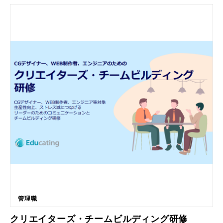
だけで、AIが対象者へ順次電話をかけ、その結果を自動で日報にまとめま
す。 ・自動架電・記録： 催促対象者リストに基づき、AIが休まず電話を
かけ続け、対応内容を正確に記録します。 ・日報自動作成： 稼働終了
後、対応結果を反映した作業報告書（日報）を自動生成し、ダウンロード
可能な状態にします。 ・24時間365日稼働： 深夜や早朝、休日を問わ
ず、設定したスケジュール通りに稼働し続けます。 ・安心の導入プロセ
ス： 1ヶ月間のテスト稼働と2度の修正期間を経てから本稼働を判断でき
るため、ミスマッチのリスクがありません。 ■強みはなにか ・最大の強
みは、属人化しやすい督促業務から「人」の制約を完全に取り除き、圧倒
的なコストパフォーマンスを実現できる点にあります。 ・雇用リスクの
解消： 病欠、退職、採用難といった人員確保の悩みから解放され、常に
安定した稼働率を維持できます。 ・教育コストの削減： ロボットのため
初期教育やマナー研修が不要で、導入したその日から「ミスなく、忘れ
ず」業務を遂行します。 ・業務負担の軽減： 採用活動や年末調整といっ
た雇用に伴う事務負担を削減し、コア業務に集中できる環境を整えます。
・高い正確性： 感情に左右されず、事前の打ち合わせに基づいた最適な
文言で一貫性のある対応を継続します。 ■導入実績や事例 ・債権回収が
必要な企業や、定期的な支払い案内が発生するサービス業を中心に導入が
進んでおり、特に人員確保に苦労している中小企業で高い効果を発揮して
います。 ・人件費の劇的カット： 大規模なコールセンターを抱えていた
管理職
企業が、架電の一部をAIに置き換えることで、数百万円単位の月間コスト
削減に成功した事例があります。 ・回収率の安定化： リスト漏れや架電
クリエイターズ・チームビルディング研修
忘れがゼロになったことで、回収スピードが早まり、キャッシュフローの