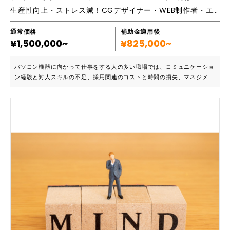
生産性向上・ストレス減！CGデザイナー・WEB制作者・エンジニアのリーダーのためのコミュニケーションとチームビルディング研修
改善につながったという評価をいただいています。 ・採用難の克服：
「求人を出しても応募が来ない」という課題を抱えていた企業が、AI導入
により欠員補充の必要がなくなり、組織運営が安定したケースもございま
通常価格
補助金適用後
¥1,500,000~
す。
¥825,000~
パソコン機器に向かって仕事をする人の多い職場では、コミュニケーショ
ン経験と対人スキルの不足、採用関連のコストと時間の損失、マネジメン
ト経験・能力の不足などの課題を抱えるケースが多いです。この研修では
コミュニケーションや様々な体験型ワークを通じ、自己の価値、自社の価
値を見直すことで、コミュニケーションに関連するチームの課題を解決で
きる良いリーダーとしての能力を身につけます。 ■こんな方におススメで
す ・デザイナーやエンジニアを経てリーダーになり、後輩やチームの育
成やマネジメント経験に乏しく、苦手意識がある ・個人プレーの集合に
なりがちで、エンゲージメントが低く、チームとして生産性を高める状態
にない ・新人や社外からきた人材が定着しにくく、採用費用や時間の損
失につながっている 研修でコミュニケーションスキルおよびエンゲージ
メントを高めることで、個人とチームの生産性をアップ、長期的には採用
コストの損失を回避できます。また、コミュニケーション不足でのミスが
減り、互いを尊重できることで職場の雰囲気が改善されます。生産性と業
務効率UP、社員の定着と離脱防止につながるので、フォローや後輩育成
が可能に。 ■主要研修内容一覧 ・対人スキルを高める、言語／非言語の