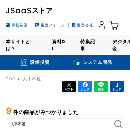
掲載希望
審査フォーム
運営会社
本サイトと
資料D
特集記
デジタ
は？
L
事
金
システム開発
設備投資
TOP
人手不足
9
件の商品がみつかりました