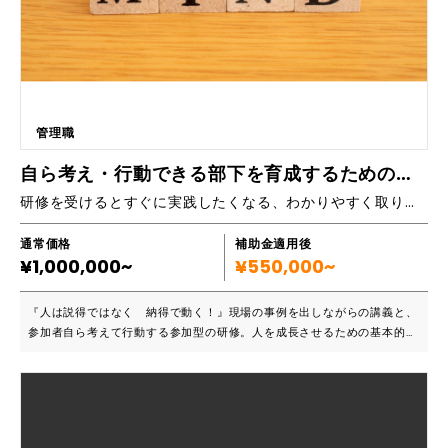
コミュニケーション研修 非言語、声の使い方、対面とデジタルでのコミ
ュニケーションの違いや注意点について理解を深め、コミュニケーション
の無駄やストレスを省きます。 ・プロジェクト進行をスムーズにする、
チーム内コミュニケーション研修 職場、チーム内のコミュニケーション
を円滑にし、誤解や連絡漏れを防ぐことで、生産性を向上し、プロジェク
トの成果を上げる方法について学びます。 ・継続的な学習・体験の機会
を通じたサポート 学んだことの定着や実践には、継続して改善できる環
管理職
境が重要です。研修後も定期的な振り返りや交流によるさらなるスキルア
ップの機会があります。
自ら考え・行動できる部下を育成するためのマネージメント研修
研修を受けるとすぐに実践したくなる、わかりやすく取り組みやすい研修！マクドナルの人材育成と実践心理学NLPを融合した実践型研修
通常価格
補助金適用後
¥1,000,000~
¥550,000~
『人は説得ではなく 納得で動く！』現場の事例を出しながらの講義と、
参加者自ら考えて行動する参加型の研修。人を成長させるための基本的な
知識やスキルを、わかりやすい言葉で学べます。講師は元マクドナルドの
店長で、7店舗を統括する店長として働いていた経験があります。人を育
てなければ、店舗運営はできない！そんなギリギリの環境の中で人材育成
を行い、対予算+25％の売上と+30％の利益を獲得するなど、結果を出し
ています。 ■こんな方におすすめです ・管理職、リーダー、店長など人