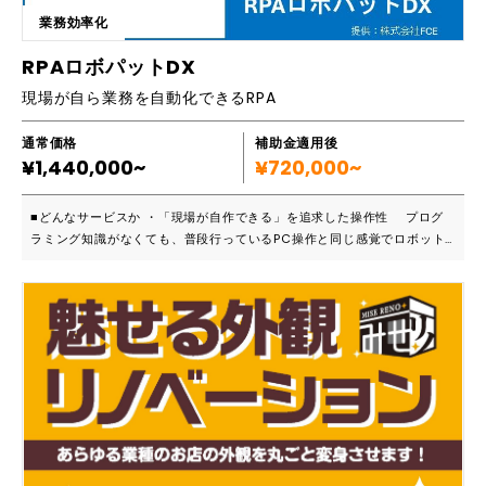
業務効率化
RPAロボパットDX
現場が自ら業務を自動化できるRPA
通常価格
補助金適用後
¥1,440,000~
¥720,000~
■どんなサービスか ・「現場が自作できる」を追求した操作性 プログ
ラミング知識がなくても、普段行っているPC操作と同じ感覚でロボット
を作成できます。特別なエンジニアを必要とせず、業務を一番理解してい
る現場担当者が直接自動化を進められるのが最大の特徴です。 ・あらゆ
るPC業務に対応可能 高度な画像認識機能を搭載しており、ブラウザ、
Excel、自社基幹システムなど、Windows上で動作するすべてのアプリ
ケーションやソフトを横断して自動化できます。 ・柔軟なライセンス体
系 1ヶ月単位での契約が可能で、PC台数に縛られないフローティングラ
イセンスも提供しています。これにより、必要な時に必要な分だけスモー
ルスタートできる運用しやすさを実現しています。 ■強みはなにか ・人
間らしい判断を再現する高度な機能 単なるクリックの繰り返しではな
く、画像認識による待機やエラー回避など、人間が無意識に行っている判
断を再現できる機能を備えています。これにより、止まりにくい安定した