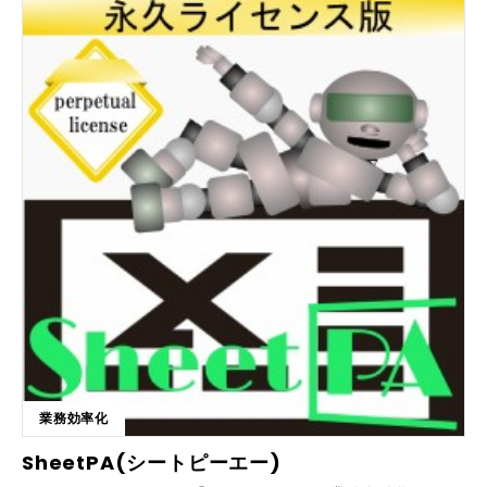
り特徴的で印象を与えやすかったりといった観点から、店舗外観にテコ入
れをしていきます。 ■こんな方におススメです ・外観をリニューアルで
させて集客効果を狙いたい ・どこにどのような看板をつけたらいいか分
からない ・入りやすくて分かりやすい店舗にしたい 年間施工実績は300
件以上を誇り、高確率で集客アップに貢献しています。サービス内容の改
善などもお客様を集めるためには効果的ですが、インパクトあるアプロー
チとして外観リノベーションをすることで、効果に期待できます。 ■お客
様の声・実績紹介 【施工実績600件以上、集客成功率93.1％を達成】
【お客様の声】 「実施した翌日から店内全てのパンが完売しました」パ
ン屋オーナー 「近隣の人にサービスが伝わるようになり売上が５倍にな
りました」薬局店オーナー 「スタッフの自信が高まりコロナ渦でも過去
最高業績達成です」整骨院オーナー 「存在感が出て地域の認知度が高ま
り総来院数半年後162％に」歯科医院理事長 ＜実績のある業種＞ 歯科医
院（※保険適用外事業での導入のみ、補助金対象になります）、不動産店
舗・リフォーム会社・クリニック・整骨院・整体院・エステサロン・学習
塾・飲食店・メガネ店・パン屋・銭湯・フラワーショップ・薬局・引っ越
し会社・美容院・ブランド品買取り店・コインランドリー・ネイルサロ
ン・質屋・クリーニング店・設備会社・補聴器店舗・動物病院・バー ス
ナック・カメラスタジオ・スポーツスクール・酒店など ■選ばれている理
業務効率化
由 1.実績が多く安心 創業以来下請けゼロ、全てのご相談をお客様から直
接ご依頼いただいておりますので、多くの事例写真を実績として掲載する
SheetPA(シートピーエー)
亊ができています。「地域でよく目立っている店舗が全て御社の手掛けた