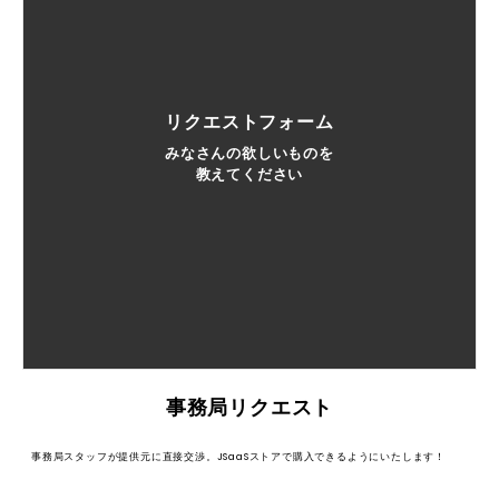
を育てる役職の方 ・会社として離職率が高く、人が育たない企業さま ・
今の若手をどのように指導したらよいかわからない企業さま ・なんとな
く若手が伸び悩んでいると感じている企業さま ・人を育てたいけど、ど
うしたらよいかわからない担当者の方 さまざま経験から、幅広い視点で
企業の人材育成のサポートをしています。そのノウハウを活かした研修
が、『自ら考え・行動できる部下を育成するためのマネージメント研修』
リクエストフォーム
です。御社の人材育成を加速させる研修です。 【この研修で得られるス
みなさんの欲しいものを
キル】 1.『人は、説得ではなく納得で動く』→部下が納得して自ら動ける
教えてください
ための考え方や会話法 2.『出来ない理由を探すより、出来る方法を探
す！』→出来ない理由探す時間や労力を、出来る方法を探す思考に切り替
えるための分岐点を学ぶ 3.『失敗がダメなのではなく、失敗から学ばない
ことがダメ』→部下の失敗の原因や理由だけでなく、次に成功させるため
の上司としての声の掛け方や思考の切り替え方 ■導入実績など ・各種民
間企業、医療法人、社会福祉法人で研修の実績あり ■研修の流れ ・講師
からのレクチャー ・参加者が考える時間 ・内容の発表、講師コメント ・
現場で活かせる目標設定／実行
事務局リクエスト
事務局スタッフが提供元に直接交渉。JSaaSストアで購入できるようにいたします！