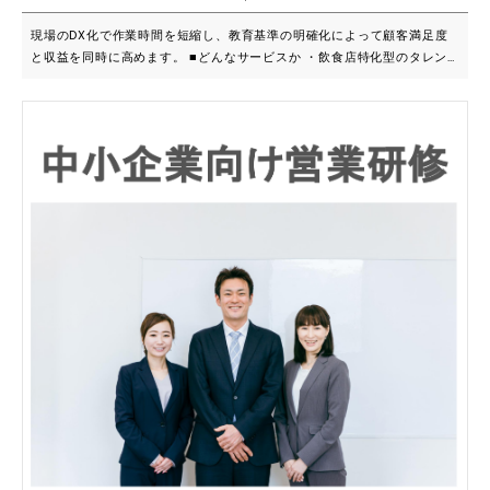
６か月としますが、最長１年までの延長が可能でございます。 ■主要機能
一覧 ・e-ラーニングビデオ（＠毎月リクエスト上位から、新作がUPされ
現場のDX化で作業時間を短縮し、教育基準の明確化によって顧客満足度
ます。） ・①基本操作 ・②寸法設定 ・③画層管理 ・④外部参照 ・⑤今
と収益を同時に高めます。 ■どんなサービスか ・飲食店特化型のタレン
日から印刷 など（必要に応じ、毎月新しいく更新されていきます。）
トマネジメント：実際の飲食店経営から生まれたノウハウを基に、人事評
・ヘルプデスクは、あなたが直面する現場での問題を、その条件のまま、
価、スタッフ管理、採用、給与設計までを網羅した、現場・会社・お客様
投げかけてください。 建築CADスキル２５年（国内最強）のベテラン講
を繋ぐDXプラットフォームです。 ・教育と連動した評価設計：単なる査
師が、すべて個別zoom（※一年間 12回込み）で対応、明確にお答えいた
定ツールではなく、評価項目をそのまま「教育カリキュラム」として活用
します。これって、ベテラン社員を１名雇うのと、一緒のことと、思いま
可能。役職ごとに必要なスキルや教育内容を明確に定義し、成長度合いを
せんか？ ここで残念なお知らせですが、内容の充実と、サポート強化
可視化します。 ・採用から給与までの一元管理：応募者の面接管理か
の為、当分の間、１か月間の受注を絞らせていただきます。1月間20名様
ら、入社後のスタッフ登録、評価結果に基づいた複雑な給与計算まで、店
までと、考えております。やもえず、満席の場合は、ウエイトリストでお
舗運営に必要なバックオフィス業務を一気通貫でサポートします。 ■強み
待ちいただくことがありますので、その際は、ご容赦ください。
はなにか ・即戦力の店舗運営テンプレート：飲食店に必要な評価基準が
あらかじめ備わっており、導入後すぐに精度の高い運用を開始できます。
自己評価と上長評価をデータ化し、個人の課題をグラフで瞬時に把握する
ことが可能です。 ・圧倒的な業務工数の削減：紙やExcelで行っていた煩
雑な管理をシステム化することで、事務作業を大幅に短縮。DX化により
捻出した時間を、接客や調理といった生産性の高い業務に充てることがで
きます。 ・納得感を生む給与設計機能：評価結果と連動した給与計算を
自動化。会社のビジョンに基づいた公平な報酬還元ができるため、スタッ
フの納得感が高まり、離職防止や組織力の強化に繋がります。 ■導入実績
や事例 ・店舗間のサービス品質の平準化：複数店舗を展開する企業にお
いて、役職ごとの教育基準を統一したことで、どの店舗でも質の高いサー