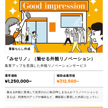
ロボット作成が可能です。 ・徹底した無料サポート体制 教育・研修の
知見を持つグループ企業のノウハウを活かし、個別のWeb会議や勉強会
などのサポートをすべて無料で提供しています。単なるツールの提供に留
まらず、自走できる人材の育成まで支援します。 ・AI連携による紙デー
タのデジタル化 AI-OCR機能を搭載しており、手書き伝票や請求書など
の「紙データ」の読み取りからシステム入力までを一気通貫で自動化でき
る拡張性の高さも強みです。 ■導入実績や事例 ・1,800社を超える幅広い
導入実績 業種・規模を問わず、すでに1,800社以上の企業に導入されて
います。導入継続率は98％という極めて高い水準を維持しており、多く
の現場で定着している証となっています。 ・国内主要レビューサイトで
看板ちらし作成
顧客満足度1位 「ITreview」や「BOXIL」といった大手比較サイトのRPA
部門において、顧客満足度第1位を連続で受賞しています。実際の利用者
「みせリノ」（魅せる外観リノベーション）
から使いやすさとサポート品質が適正に評価されています。 ・7,300ツ
集客アップを意識した外観リノベーションサービス
ールの中から「最強ITツール」に選出 2023年には、数あるITツールの
中から「最強ITツール」として1位に選出されるなど、専門機関からもそ
の実効性とコストパフォーマンスが高く評価されています。
通常価格
補助金適用後
¥1,250,000~
¥312,500~
魅せる外観に変身して近所の人に毎日PRしませんか？リノベーションと
言えば、利便性のアップや修繕など、機能面に重視した内容になっている
ケースが少なくありません。しかし、こちらのサービスでは、集客アップ
を意識したリノベーションを行っています。活気があって入りやすかった