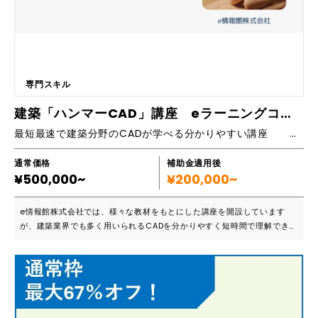
順の誤りや入力ミスなどのヒューマンエラーが削減できます。 ユーザー
が操作する時間を削減する効果も期待できます。 5.人材不足が解消でき
る！ 社員の業務が減ることによって、空いた時間を人にしかできない業
務へシフトさせることが可能です。 ■導入実績など https://drive.goog
le.com/file/d/1La5XHQ2-9j6V512naQpKq6Kr90S0D51C/view?u
sp=sharing ■SheetPAの主な機能 ・実行状況監視機能 ・操作記録・呼
専門スキル
出し機能 ・入力補助画面(タイトル、パス) ・引数ガイド ・アプリの操作
・マウスの操作 ・キーボード操作 ・変数記憶操作 ・計算 ・クリップボ
建築「ハンマーCAD」講座 eラーニングコース
ード操作 ・画像判断 ・ファイル・フォルダ操作 ・Excel操作 ・Chrome
最短最速で建築分野のCADが学べる分かりやすい講座 （auto CAD / IJCAD 対応です。）
ブラウザ操作 ・Web(Chrome)
通常価格
補助金適用後
¥500,000~
¥200,000~
e情報館株式会社では、様々な教材をもとにした講座を開設しています
が、建築業界でも多く用いられるCADを分かりやすく短時間で理解できる
ようにした「建築ハンマーCAD」講座も実施しています。難しいイメージ
のあるCADですが、建設現場で求められる技術だけに絞って講義を進める
と、迅速に理解が進みます。そして、実際に職場でも役立つ建築系CAD
が、すぐに扱えるようになるのが特徴です。 ■こんな方におススメです
・難しい建設分野のCADを短期間で覚えたい ・CADの扱い方を簡単に理
解できるようにしたい ・建築の現場で即戦力になるようなCADテクニッ