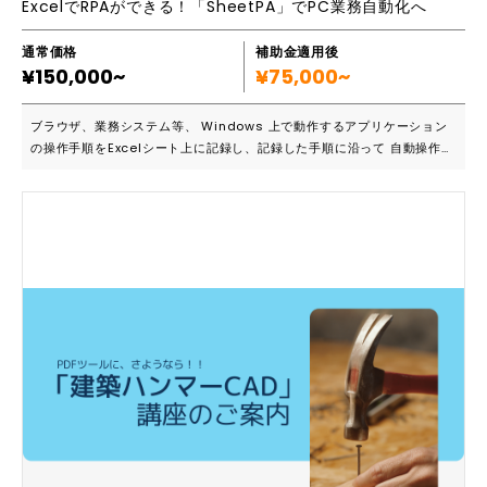
ExcelでRPAができる！「SheetPA」でPC業務自動化へ
ものだった」と言われることもあります。 2.あらゆる店舗でのデザイン・
施工の経験値が高い 店舗によって建物の形状は異なりますので、その建
物にあったデザインや素材が必要になってきます。私たちは15年間3000
通常価格
補助金適用後
¥150,000~
件以上の現場調査を経験しあらゆる条件下でのデザイン・施工を経験して
¥75,000~
きました。 3.93.1％の確率で集客UPできるノウハウ 私たちは店舗外観が
消費者に与える影響について15年間研究し、93.1％の確率で集客UPを達
ブラウザ、業務システム等、 Windows 上で動作するアプリケーション
成してきました。このノウハウはあらゆる業種で応用できるため、さまざ
の操作手順をExcelシート上に記録し、記録した手順に沿って 自動操作
まな業界のメディアで取り上げられています。 ■主要機能一覧 ・外観デ
（代理実行）を行うRPAツールのことです。パソコンがロボットになって
ザイン ・照明設置 ・造形看板 ・立体文字 など ■対応可能なエリア ・
人の代わりにシナリオに沿った作業を24時間365日休みなく続けること
全国対応可能（沖縄・離島を除く）
が可能です！ ■こんな方におすすめです ・毎日行わなければならない、
定型的な業務が煩わしい ・パソコン作業でミスを犯さない様にと思うと
ストレスがかかる ・働き方改革の一環として、業務の効率化を図りたい
がどうしたら良いか分からない ・事務作業を効率化して、コストの削減
をしたい ・事務作業の人材が足りない ■SheetPAがおすすめな理由TOP
5 1.操作が簡単！ Excelデータを活用できて機能もそのまま利用できま
す。 順番に設定していくだけでRPAのプログラムが出来上がります。 更
に操作記録呼び出し機能搭載で、入力補助画面パネルがあるから断然使い
やすい！ 2.導入コストが安く抑えられる！ １ヶ月～３年と選べるサブス
クリプション版と永久ライセンス版をご用意しておりますので、安価な料
金ではじめられます。 3.業務手順が簡素化できる！ 単純作業や繰り返し
行っている業務手順を自動化できます。 ネット上からのデータ収集やク
ラウドサービスも自動化できます。 4.業務効率の向上が期待できる！ 手