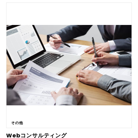
ームメンバーに対する強い影響力を持っています。リーダーがどのように
チームメンバーとコミュニケーションを取り、関係性を深めるかが、成果
に重大な影響を及ぼします。 ■こんな方にオススメです ・1on1面談が苦
手で雑談で終わってしまう ・コミュニケーションに不安がある ・部下と
の信頼関係が築けない ・部下のモチベーションを引き出せない 本研修の
講師を務めるのは、弊社の取締役会長をと止める湯ノ口広志。最先端の心
理学や脳科学を取り入れ、４万人以上のビジネスマンを育成してきた人材
開発のプロフェッショナルが、部下の成長や成果に繋がる効果的なコミュ
ニケーションスキルをご紹介いたします。現在弊社では公開型研修とオン
ライン研修双方を通じて組織開発を行っていますが、本研修はオンライン
ではなく、リアルで受講いただけます。 ■講座概要 ・リアル講義講義 ・
９時～１８時×６日 ■研修カリキュラム １日目 ・心理的安全性のある環
境づくり／関係性づくり ・傾聴と承認 ・スプーン理論 ・相互主観を持ち
上げる 二日目 ・問いの質を上げる①／ゴール設定 ・ソリューションフォ
ーカストアプローチ ・スケーリング 三日目 ・問いの質を上げる②／リソ
ースの発見と活用 ・例外探し ・コービング ・リフレーミング ・リソー
スとは 四日目 ・問いの質を上げる③／フィードバック ・相手を傷つけな
いフィードバック ・よりよくするための働きかけ 五日目 ・使いこなすた
めの応用／ケーススタディ ・使いこなすための方法 ・事例から学ぶ 六日
目 ・卒業試験（学科と実技） ・まとめの講義と卒業試験
その他
Webコンサルティング