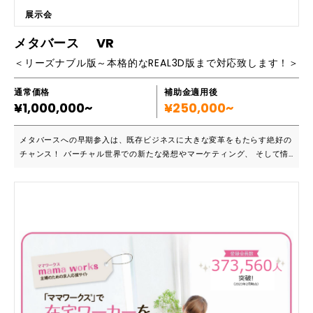
展示会
メタバース VR
＜リーズナブル版～本格的なREAL3D版まで対応致します！＞
通常価格
補助金適用後
¥1,000,000~
¥250,000~
メタバースへの早期参入は、既存ビジネスに大きな変革をもたらす絶好の
チャンス！ バーチャル世界での新たな発想やマーケティング、 そして情
報の発信・交流は無限大に拡がっています。 メタバースは、現在の現実
世界を拡張するための新たなフロンティア空間であり、 様々な経済活動
やコミュニケーションプラットホームとして次世代をリードする存在。
バーチャル空間ビジネスへの備えは待ったなしといえます。 インターネ
ットが私たちの生活や仕事などに不可欠なインフラとなったように、 メ
タバースも同等かそれ以上のインパクトを持って運用展開が拡がると予想
されています。 事業者が仮想空間の活用ビジネスに参入するメリットと
は何か？ まず、仮想空間を利用するメリットとして「場所・空間、人数
等の物理的な制約がない」「非現実的・非日常的な体験」「他者と気軽に
交流できるコミュニティ」の3点があり、その上で、仮想空間を活用する
目的として「新規事業」「マーケティング」「生産性向上」があるとされ