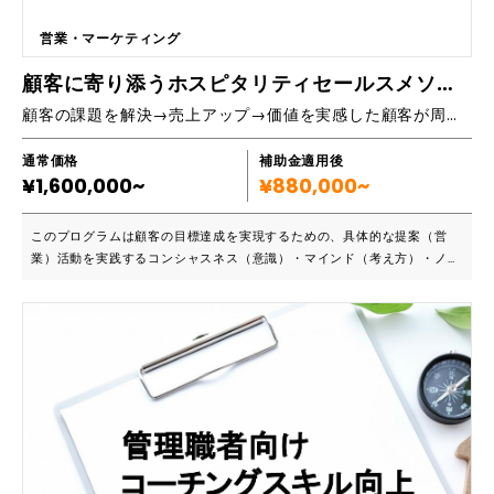
営業・マーケティング
顧客に寄り添うホスピタリティセールスメソッド確立を目指す研修
顧客の課題を解決→売上アップ→価値を実感した顧客が周りの方に紹介してくれる循環作りを目指す研修プログラムです。
通常価格
補助金適用後
¥1,600,000~
¥880,000~
このプログラムは顧客の目標達成を実現するための、具体的な提案（営
業）活動を実践するコンシャスネス（意識）・マインド（考え方）・ノウ
ハウ（知識）・スキル（技術）を体得することが目的です。仕組み（提
案/営業）を磨き、実践して「顧客良し」「社員良し」「社会良し」の3方
良しを実現させ、売り上げ目標達成を実現し、さらなるビジョンを加速さ
せましょう。 ■こんな方におすすめです ・営業担当者やセールスプロフ
ェッショナル ・カスタマーサービス担当者 ・顧客関係管理を強化したい
経営者 ・顧客応対においてプロ意識を高めたいプロフェッショナル ・チ
ーム全体でホスピタリティ文化を築きたい組織 営業の在り方やマインド
セット、営業に対するメンタルブロックをなくすトレーニングで顧客に
「YES」をいただくことを腑に落とす、自然なコミュニケーションの中で
顧客の「YES」を引き出す提案を目指します。理念・ビジョンに一貫した