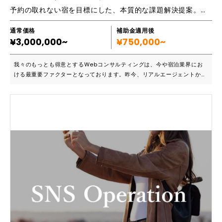
予約の取れない宿を目標にした、本質的な課題解決提案。宿泊コンサルティング。
通常価格
補助金適用後
¥3,000,000~
¥750,000~
我々のもっとも得意とするWebコンサルティングは、今や宿泊業界にお
ける最重要ファクターとなっております。昨今、リアルエージェントから
OTAの集客が中心になっております。その中でOTAの集客は勿論、自社サ
イト経由の集客をお手伝いできるように様々なご提案をさせて頂きます。
■こんな方におすすめです （集客面） ・他社と競合することなく集客し
たい ・OTAでの価格や特典の戦いを避けたい ・閑散期が売れない ・集客
手段が増え、どれから手を付けるべきか分からない ・主要なOTAに販売
はしているが、思うように伸びない こんなことでお困りではないです
か．．．？ （戦略面） ・何が課題かが分からない ・施設の価値を伝えら
れていない ・Web集客全体におけるトレンドや変化・進化についていく
のが大変だ （マンパワー） ・本来の通常業務があって、どうしても片手
間なため時間かけて管理できない ・ネットのことがわかる担当者が現場
にいない ・異動や退職があり、都度新しい担当者への引継ぎや育成にコ
ストがかかる 元株式会社一休のメンバーをはじめ、大手ECサイトの営
業・運用・制作・マーケティング業務を経験していたスタッフやラグジュ
アリー領域を得意とする経験豊富なスタッフが、あらゆる視点でサポート