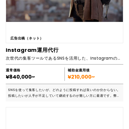
させて頂きます。 ■導入実績など 強羅花壇 玉翠 鉛温泉 富岳群青 Azumi
Setoda SOWAKA すみや亀峰菴 など ■Web集客におけるコンサ
ルティング業務 ・主要OTAの集客強化(一休.com・楽天トラベル・じゃ
らんnet など) ・公式HPの集客強化 ※定期的な打ち合わせ(オンライン or
オフライン) ※OTAとの打ち合わせの同席(日程により) ■作業代行 ・予約
に繋がる新規プラン及び既存プランの登録や延長 ■魅力的なページ作り
・お客様が予約したくなるページ作り ■費用等について 25万円のプレミ
広告出稿（ネット）
アコースの１年間の固定報酬です。 ※別途成果報酬が発生いたします。
Instagram運用代行
次世代の集客ツールであるSNSを活用した、Instagramの運用代行
通常価格
補助金適用後
¥840,000~
¥210,000~
SNSを使って集客したいが、どのように投稿すれば良いのか分からない。
投稿したいが人手が不足していて継続するのが難しい方に最適です。弊社
は元OTAのメディア事業経験者をスタッフに抱えており、高品質な投稿を
委託いただくことが可能です。 ■集客とはこんな親和性があります ・潜
在顧客との関係性を深めるのにIGの親和性が高い ・OTAだけに頼らない
情報発信、比較/検討の役割に ・最終的な予約同期および中長期的なファ
ンづくりに ■こんな方にオススメです ・アカウントの運用がままなって