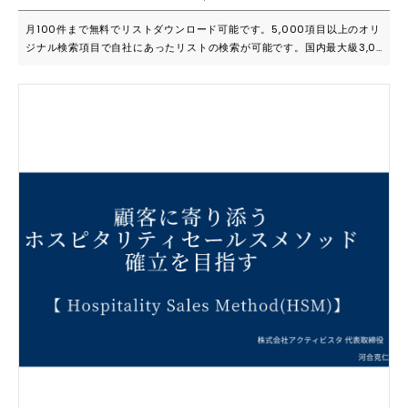
月100件まで無料でリストダウンロード可能です。5,000項目以上のオリ
ジナル検索項目で自社にあったリストの検索が可能です。国内最大級3,0
00名以上のデータ更新体制で常に最新の情報がご覧いただけます。 ■こ
んな方におススメです ・たくさんのハウスハウスリストデータを活用し
たい ・付加価値のあるデータがほしい 「数あるリストサービスの中で、
最も売上に直結しやすいサービスと実感」「BIZMAPSリストを活用し、
5,000万円の売上を創出」と喜びの声をいただいております。 ■主要機能
一覧 ・有料リストダウンロード 毎月100件のリストダウンロード上限を
超えた後は、有料でのリストダウンロードが可能です。 ・BIZMAPSリス
トプラス 保有ハウスリストをお預かりし、新規リストだけをご提供 ・BIZ
MAPSトップアプローチ ダウンロードしたリストに効率的にトップアプロ
ーチ・手紙送付+電話代行サービス ・BIZMAPSフォームアプローチ ター
ゲットのリストアップから企業HPの問い合わせフォームへの文面送付ま
でBIZMAPSで代行