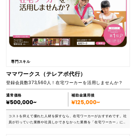
ています。 ■こんな方におすすめです ・ビジネス展開を模索する企業経
営者 ・リモートワークを推進する企業の担当者 ・Fortnite上にゲームを
展開してPRや収益を目指したい方 リアルなビジネス空間を超え、新たな
可能性を切り拓くメタバース。コミュニケーション、創造性、ビジネス展
開、すべてが一体となる次世代のリアル体験を提供します。 ■資料 左
の「資料・カタログなど」からPDF版を御覧頂けます。 ■主要機能一覧 ・
仮想空間内での会議やイベントの開催 ・製品展示や試着体験の実現 ・リ
アルタイムでのコラボレーションや共同作業 ・エンターテインメントや
ゲーム体験の提供 ・世界へ地域のPRや活性化を目指したい方 (Fortnite
ゲーム対応） ■価格等について 企画内容により異なります。 制作費：1,0
専門スキル
00,000～40,000,000円
ママワークス（テレアポ代行）
登録会員数373,560人！在宅ワーカーを活用しませんか？
通常価格
補助金適用後
¥500,000~
¥125,000~
コストを抑えて優れた人材を探すなら、在宅ワーカーがおすすめです。社
員が行っていた業務や社員しかできなかった業務を「在宅ワーカー」にへ
依頼する企業が増えています。 ■こんな企業におススメです ・人手不足
に悩んでいる企業様 ・実務経験があるスキルの高いスタッフの採用に苦