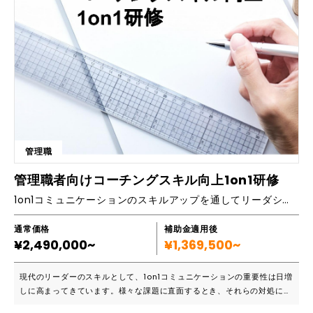
営業活動をまい進させます。 ■カリキュラム一覧 全3回のプログラムで初
回は対面式で開催します。 【1講目】ニード喚起と患者さんが本音を話し
やすいマニュアル作り ・お客様が話しやすい流れを作る商談環境の作り
方 ・お客様からよくいただく質問の分類わけと、その応え方 ・事前準備
で9割の質問に応えるスクリプトの作り方 【2講目】お客様満足→感動に
つながるフォローアップの仕組みづくり ・顧客満足の測定と向上を目指
す質問のタイミングと仕方 ・ご契約後に顧客満足を高めるコミュニケー
ション ・LTV(ライフタイムバリュー)を高める関わり方とそのポイント
【3講目】紹介の連鎖を生み出すフォローアップと提案 ・顧客満足→感動
をご紹介につなげるコミュニケーション ・ご紹介の種類と、タイプ別の
提案の仕方 ・まとめと継続的な成長のために変えないこと、変え続ける
管理職
こと ■料金 研修費 80万円/月×2カ月（交通費、宿泊費は別途負担）
管理職者向けコーチングスキル向上1on1研修
1on1コミュニケーションのスキルアップを通してリーダシップを高め組織を導く力を身る！
通常価格
補助金適用後
¥2,490,000~
¥1,369,500~
現代のリーダーのスキルとして、1on1コミュニケーションの重要性は日増
しに高まってきています。様々な課題に直面するとき、それらの対処に必
要なのは間違いなくコミュニケーションスキルです。特にリーダーは、チ