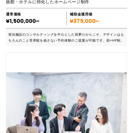
旅館・ホテルに特化したホームページ制作
通常価格
補助金適用後
¥1,500,000~
¥375,000~
宿泊施設のコンサルティングを中心とした宿夢だからこそ、デザインはも
ちろんのこと世界観を崩さない予約体験のご提案が可能です。宿×HP制作
の専門チームにお任せください。 ■こんな方におすすめです ・世の中にH
P制作会社は多いが、旅館・ホテルの専門家に依頼したい ・デザインだけ
ではなく集客力もアップしたい ・ブランディングも大事にしたい 大手EC
サイトの運用・制作・マーケティング業務を経験していた優秀なスタッフ
（デザイナー・エンジニア・マーケター）が、あらゆる視点で貴社のブラ
ンディングを崩さず公式HPを作成いたします。 ■導入実績など https://
www.fugakugunjo.jp/ ■主要機能一覧 〇ブランディング ビジュアルデ
ザインを通して、施設様の魅力並びに価値を最大限に正しくユーザーに伝
えていきます。 〇適切なUIUXを アクセスログをダッシュボードで分析
し、使用されている端末、 アクセスの時間帯の傾向、離脱の多いページ
の傾向などなど、 アクセスいていただいている、お客様が迷わない、最
適なUIUXをご提案。 〇SEOの最適化 実績のあるスタッフが、評価される
ページの作り方をご提案。