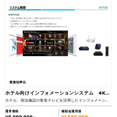
いない ・運用はしていても活用ができていない ・外部に運用委託したい
が高額な費用を予算にまわせない ■弊社の運用上の強み ・宿の特徴に合
ったデザインとテキストで運用 ・フィード/ストーリーズ/長尺動画機能
などを駆使 ・インサイトを活用しユーザー分析も実施 ・シンプルかつ格
安な料金体系で運用 ビジュアルに語らせることで魅力を紡ぎ、ファンづ
くり情報発信などブランディングに寄与します。 ■導入実績など リゾー
トホテルから旅館まで10施設ほど運用中 ■メニュー内容 ①フィード投稿
②ストーリーズ投稿 ③リール投稿 ④インサイトレポート ■レポート ・イ
ンサイトに基づいたサマリーをシェアします ・〈アクセスしている場
所〉〈年齢層〉〈性別〉 〈アクティブな時間帯〉 などから貴社に適した
投稿を可能にします ■オプション ・インフルエンサー派遣：￥50,000/
回 ＋税 ※食事を含め無料試泊のご協力をお願いします ・動画・画像撮
影：￥30,000/回 ＋税 ※撮影はiPhoneで撮影いたします ※撮影時は交通
費をご負担いただきます ※宿泊が伴う撮影は宿泊費をご負担いただきます
■備考 ・フィード投稿は週2回 ・ストーリーズ投稿は週1～2回 ・リンク
先は貴社公式HPとなります ・インサイトレポートは月1回 ・写真・動画
業務効率化
素材は宿泊施設から提供されたものを使用
ホテル向けインフォメーションシステム 4K-SiTVシステム
ホテル、宿泊施設の客室テレビを活用したインフォメーションシステムです。インフォメーションだけでなく、YouTube、abemaなどの動画アプリを楽しむこともできるし、ゲストのスマホを連動させミラーリングやキャストなどを利用する事もできます。 多言語、メッセージ機能にも対応しスタッフの効率化にも役立ちます。
通常価格
補助金適用後