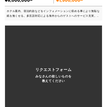
¥6,000,000~
¥1,500,000~
ホテル案内、宿泊約款などをインフォメーションに収める事により無駄な
紙を無くせる。多言語対応による海外からのゲストへのサービス充実。動
画コンテンツやキャスト・ミラーリング対応によるゲストサービスの充
実。STB方式により既存のテレビをそのまま利用でき、無駄な設備投資を
抑える事ができる。混雑案内やルームサービスなどのサービスなどとの連
携も可能。スタッフモードにより客室の清掃状況などを簡単に共有するこ
とが可能です。 ■こんな方におすすめです ホテル、旅館などの宿泊施
設。海外からのお客様を増やしたいとか、 近隣のホテルとの差別化など
にも役立てます。 既存のテレビを利用できる。Wi-Fi設備の充実にもつな
がります。 スタッフさんの労働力軽減にもなり効率化を図れます。 ■主
要機能一覧 宿泊設備向け次世代マルチメディアシステム
リクエストフォーム
みなさんの欲しいものを
教えてください