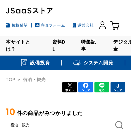
掲載希望
審査フォーム
運営会社
本サイトと
資料D
特集記
デジタ
は？
L
事
金
システム開発
設備投資
TOP
宿泊・観光
10
件の商品がみつかりました