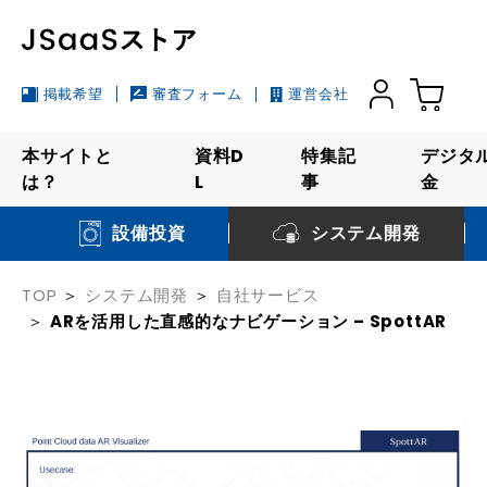
掲載希望
審査フォーム
運営会社
本サイトと
資料D
特集記
デジタ
は？
L
事
金
システム開発
設備投資
TOP
システム開発
自社サービス
ARを活用した直感的なナビゲーション – SpottAR