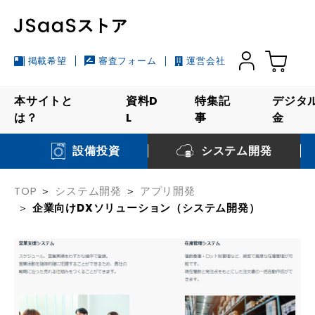
掲載希望
審査フォーム
運営会社
本サイトと
資料D
特集記
デジタ
は？
L
事
金
システム開発
設備投資
TOP
システム開発
アプリ開発
企業向けDXソリューション（システム開発）