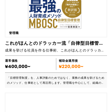
／広告費前年並みで、19.8億円まで伸ばした。 億万長者メーカーと呼ば
れる方から「日本で年収1億以上の者を100人作れ」というプロジェクト
を任され、今のところ6人輩出。（節税対策しなければ、あと5人はいま
す） ■主なカリキュラム ・価値観発見「パッションテスト」 ・強み発見
「コンセプトメイク」 ・市場調査「SNSマーケットリサーチ」 ・影響力
発揮「自己ブランディング」 ・一目で解る事業計画「トレジャーマッ
プ」 ・見込み客のペルソナ「ターゲティング」 ・相手に響く言葉で伝え
管理職
る「コピーライティング」 ・正しく時系列に実行させる「マネジメン
ト」 ・どんな戦術で進めるか「P・D・C・Aの回し方」 ・巨人の肩に乗
これがほんとのドラッカー流「自律型目標管理」～成果を挙げるマネジメント術～
れ「ランチェスター戦略」 ・1+1＝2＋α「JV戦略」 ・銀行が融資したく
成果を挙げる社員を作る仕事術、これがほんとのドラッカー流『自律型目標管理』
なる会社になる「チーム経営」 ・1,000年企業の創り方「古の訓え」 ・
発信力を身に着ける「プレップ法とSNS戦略」 ・動画で発信「動画作
成」
通常価格
補助金適用後
¥400,000~
¥220,000~
「目標管理制度」を、人事評価のためではなく、業務の成果を挙げるため
のメソッド、仕事術として再活用します。管理職を中心にして、組織の成
果を挙げるとはどういうことか、そのために『自律型目標管理』で、自分
の行動と時間を最大限に活用する仕事術を身に付けます。同時に部下にも
『自律型目標管理』を教えて、部下も成果を挙げることが出来るようにな
る、イコール、部下も成長します。 ■こんな方におすすめです ・言わな
いと動かない、指示待ち社員が多いなどの不満 ・部下の指導方法に悩ん