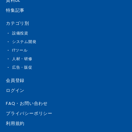
資料DL
最新のInstagramトレンドと戦略 【公式LINE】 ⑦公式LINEの基本設定
公式LINEアカウントのセットアップ リッチメニューの作り方とリン
特集記事
クの貼り方 ⑧販促機能 クーポンやショップカードでのプロモーション
の戦略 ユーザーへのメッセージの配信方法 【広告運用】 ⑨デジタ
カテゴリ別
ル広告の基本原則 成功するためのデジタル広告戦略 ⑩Facebook広
告とInstagram広告の設定とデータ分析と改善 専門家の指導 : WEB集客
設備投資
コンサルタントからの実践的な指導とアドバイス 実践的なスキル: Insta
システム開発
gramの戦略、コンテンツ制作、分析、公式LINE、広告運用に
関する実践的なスキル習得 成功事例: 成功したInstagram戦略の
ITツール
具体的な事例と洞察 Q&Aセッション: 参加者からの質問に答えるコンサル
人材・研修
別途3回付き ※オンライン・ オフラインご希望に応じます（遠方の場合
は、交通費別途いただきます）
広告・販促
会員登録
ログイン
FAQ・お問い合わせ
プライバシーポリシー
利用規約