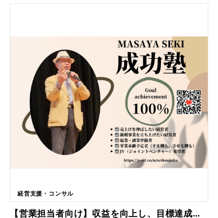
上に取り組んできました。ご提案する研修やサービスの多くは、経営学、
さらに多様なメンバーの強みを引き出し、相乗効果を生み出すことのでき
認知心理学、統計学、教授法の専門家による数十年の調査・研究から生ま
るチーミングスキルを備えるダイバーシティ・リーダーシップを身に着け
れ、世界各地で高い効果が認められています。 ■こんな方におすすめです
ます。 ◆ビジネスモデル・イノベーション ・AIのコーチングを活用し、
・次世代のリーダーシップの育成 ・判断力、分析力、問題解決力の向上
発想力とチームに必要なイノベーションやビジネスモデルを創出します。
・確実なパフォーマンス向上を目指したい ・心理的安全性を生み出した
・仮説検証をスピーディに回し、市場や顧客の反応を見ながら機敏にビジ
い ・リモートで働く部下のエンゲージメントを高めたい 個人やチームの
ネスを推進するアジャイル型のチーミングを行ないます。 ◆コミットメ
ビジネス・パフォーマンスは、リーダーシップの良し悪しと 強く相関す
ント ・描いたビジョンと目標を達成するプランを描き、コミットメント
ることが証明されています。 パフォーマンスを左右するリーダーシップ
の在り方について、実践を通して学びます。 ◆チーミング・ファシリテ
行動を知り、自分の強みにフォーカスして 自分らしくリーダーシップを
ーション ・チームメンバーのそれぞれの個性やタイプ、強みを棚卸し、
発揮する効果的な方法を学びます。 360度調査で強みと弱みを特定しま
個々人のキャリア・ビジョンを描き、ビジョンや目標の達成に向けたチー
す。 ■導入実績など 人材開発の分野で豊富な経験と優れた実績を持つ私
ム・ファシリテーションを実践を通して学びます。 ◆ダイアログ・コー
たちのグローバル・パートナーは、常に最新の調査と研究を続け、最新の
チング ・メンバーの可能性を引き出すコーチングスキルを学び実践しま
報告を行っています。https://smartworks.co.jp/ ■研修の特徴 ・学習
す。
するコンテンツに加えて、学習の定着と行動変容を促すメソッドも科学的
・ビジネス・パフォーマンスの改善効果をグローバル調査で実証ずみ ・
多言語対応のコースは、世界の主要言語で実施可能
経営支援・コンサル
【営業担当者向け】収益を向上し、目標達成力研修