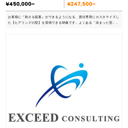
¥450,000~
¥247,500~
お客様に『刺さる提案』ができるようになる、貴社専用にカスタマイズし
た【ヒアリングの型】を習得できる研修です。よくある「決まった型」を
教えるだけの研修ではなく、営業とヒアリングの目的や仕組みから指導を
するため、様々な場面に対応できる汎用性と営業の基礎を学べることが特
徴です。 ■こんな企業におススメです ・提案はしっかりできているのに
失注してしまう ・ニーズの顕在化が上手く出来ていない ・ヒアリングで
どんなことを聞いていいのか分からない ・顧客に寄り添った提案ができ
るようにしていきたい 「欲しい」を引き出す【ヒアリングの型】研修
は、受講者も参加する実践型研修です。受講者自らフレーズづくりを体験
することで、理解度を高めると同時に、“翌日からスグに使えるヒアリン
グの型”がつくれます。また、研修後もレベルアップし続けるための改善
方法もカリキュラムに含まれており、一度研修を受講すれば継続的な成長
が見込めます。暗記型や一般論を聞くだけの『よくある研修』との違いを
実感してください！ ■主なカリキュラム ・ヒアリングの目的と営業の仕
組みについて ・効果的なヒアリングのフレームワークを指導 ・実際に商
談で使えるヒアリングのフレーズづくり ・研修後もレベルアップしてい
くための練習方法