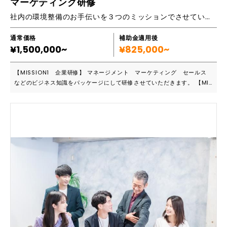
マーケティング研修
とトランジション: 動画のプロフェッショナルな仕上げ方 ・書き出しと共
社内の環境整備のお手伝いを３つのミッションでさせていただきます。
有: 完成動画の最適な出力と配信方法 ◉月3回の受講で終了 1日4時間
（休憩時間1時間）×３回 ＝講師のプロフィールと実績＝ 現在企業様へ定
期的に動画を販売。 特に建築会社、不動産業、賃貸管理業の３社様をメ
通常価格
補助金適用後
¥1,500,000~
インにお取引。 *･゜ﾟ･*:.｡..｡.:*･'動画からのお問い合わせ、制約実績あ
¥825,000~
り･*:.｡. .｡.:*･゜ﾟ･* ★講座終了後のサポートも充実★ １年単位で毎
月定期的サポートのご依頼も承ります。 ※ 講義は基本オンラインです
【MISSION1 企業研修】 マネージメント マーケティング セールス
が、ご相談いただければ、オフラインご希望にご対応させて頂きます。
などのビジネス知識をパッケージにして研修させていただきます。 【MIS
（別途 交通費・宿泊費をお願い致します。） ※ 現在お取引中の企業
SION2 「経営サポート」】 ビジネスの環境下では常に新しいキーワー
様と同じエリアの企業様からのお申し込みは、競合にならないようにする
ドが生まれます。 「パーパス経営、デジタルトランスオーメーション、S
ため確認の上、お断りをさせて頂く場合があります。
DG’s」 これらの新用語を理解するだけでもかなりのストレスです。一方
でそうはいっても取り残されるわけにはいかない。 用語の理解、それに
伴う活動方針作成。ご要望に応じたサポートをいたします。 【MISSION
3 「士業」のセカンドオピニオン】 日常お付き合いのある士業の先生は
当然いらっしゃると思います。しかし、お医者様への掛かり方と同じよう
に、ここぞというときには、別の先生の意見を聞いてみたいと思ったりも
しませんか。まずは気軽に相談だけしてみたい。そのようなご要望にお応
えできる「士業」の先生とのパートナーシップがあります。 ■こんな方に
おすすめです ・ビジネス拡張したい ・営業力を強化したい ・次世代幹部
を育成したい マーケティングはビジネス拡張の際必須のメソッドです。
どこの会社にも本来必須の要件です。講師は元大手広告代理店ディレクタ
ー。広告代理店仕込みの実践的マーケティングの手法を習得します。情報