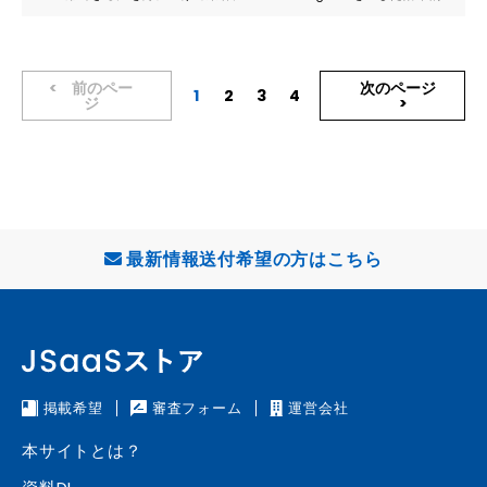
情報発信、コミュニケーションと公式LINEへの導線の引き方、ビジネスを
加速して集客につなげるために広告について学びます。SNSでの影響力を
高め、成果を最大化するためのカギがこのセミナーにあります。 ■こんな
方におすすめです ・Instagramでの影響力を高め多くのファンを増やし
前のペー
次のページ
1
2
3
4
ジ
たい方 ・デジタルマーケティングのスキルを向上させたい経営者の方 ・
効果的な広告戦略を学び運営したい経営者の方 ・Instagramを活用して
顧客とのコミュニケーションを強化したい方 ・集客を仕組化しビジネス
を加速させたい方 SNS運用と広告運用に関する知識が身に付き 集客力U
P！ 寄り添った指導でスキルUP！ オンライン・オフライン対応で安心し
て学べる！ 当セミナーは、Instagram、公式LINE、広告運用の実践的な
スキルを重視しています。 専門家から直接指導を受け、即座にビジネス
や個人プロジェクトに活かせるスキルを習得できます。 Instagram、公
最新情報送付希望の方はこちら
式LINE、広告戦略のトピックを網羅し、あらゆる業界やビジネス規模に適
用できる知識を提供します。 オンライン・オフラインを通じて学び、問
題解決スキルを向上させます。 講座以外にコンサル3回付き このセミナ
ーは、SNS運用と広告運用に関する知識を提供し、成功を収めるためのス
キルを磨くのに最適です。 ■カリキュラム内容: 【Instagramの基礎】
➀アカウント設計と魅力的な投稿企画 ➁画像編集ソフト（canva)の効果
掲載希望
審査フォーム
運営会社
的な使い方 ➂申込みに繋げる インスタグラムストーリーズとハイライ
トの活用 ④写真撮影＆編集テクニック ⑤ビデオの撮影と編集～リールの
本サイトとは？
制作 新規フォロワー獲得につながるリールの作り方 スマホ一つで完
結 ⑥Instagramデータの分析 成果に基づく分析と改善 成功事例と