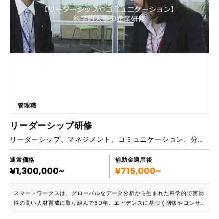
き出し、相乗効果を生み出すことのできるチーミングスキルを磨きたい。
・AI技術を活用して、イノベーション創発や、新規事業展開をしていきた
い。 ・日本に加え、海外メンバーのマネジメントを行なうリーダーを育
成したい。 1.予測の難しい時代を切り開くことのできる、リーダー、マネ
ージャー必携の7つのマネジメントスキルを身に着けることができます。
特に、変革を無意識に阻む「現状維持バイアス」に気づき、アンラーニン
グを行ない選択し直すプログラムにより、ビジョンに向けた変革を確実に
進めます。 2.アクション・ラーニングのアプローチを通し、実践、フィー
ドバック、コーチングのサイクルを回し、着実に成果に結びつける実践型
の研修です。 3.AIのコーチングも導入し、最新技術を活用する最先端のマ
ネジメントスキルを身に着けます。 ■導入実績など 指導実績500社を超
管理職
え、実践や成果につながるアクション・ラーニングやコーチング研修な
ど、研修品質に定評があり、リピートオーダー多数のマスタートレーナー
リーダーシップ研修
による指導です。 ■主要機能一覧 ◆アンラーニング＆ビジョン ・チーム
リーダーシップ、マネジメント、コミュニケーション、分析力や判断力、問題解決力の強化を中心とする人材開発をお手伝いします
のOSをアップデートするには、マネージャー、メンバーおよびチーム
が、現状の観念に気づき、それまでの学びをアンラーニングし、新たなビ
ジョンに必要となる価値観を選択しなおすことが重要です。 ・経営戦略
通常価格
補助金適用後
¥1,300,000~
に基づき、チームはどこに向かい、いつ、どのような状況を目指すのか？
¥715,000~
それはなぜか？ どのようにチームは成長していくのか？ ビジョンを
言語化します。 ◆フィロソフィ ・新たなビジョンを具現化するために
スマートワークスは、グローバルなデータ分析から生まれた科学的で実効
は、どのようなメンタルモデルや行動規範が重要なのか？ 言語化し、創
性の高い人材育成に取り組んで30年。エビデンスに基づく研修やコンサ
り出します。 ◆リーダーシップ ・自ら創り出すエネルギーにより、トッ
ルティングの先駆けとして、1990年代から学習効果と行動変容の効果向
プやメンバーなどステークホルダーを巻き込み推進するリーダーシップ、