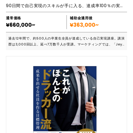
90日間で自己実現のスキルが手に入る、達成率100％の実践型成功哲学講座
通常価格
補助金適用後
¥660,000~
¥363,000~
過去12年間で、約500人の卒業生全員が達成している自己実現講座。講演
歴は3,000回以上、延べ7万数千人が受講。マーケティングでは、「Jey
Abrahamを学ぶ者でドクターマネー（私のニックネーム）を知らぬ者な
し」と言われています。世界一流の成功哲学や自己実現講座のコーチ・コ
ンサルをトレーニングするT.T.T.（Train The Trainer）のトレーナー
が、講座を実施します。 ■こんな方におすすめです ・独立したいけど、
何で起業していいかわからない起業希望者 ・独立したはいいけど、売り
上げが伸びない個人事業主 ・長年経営しているが、売り上げが落ちてき
ている経営者 ・社員のやる気を引き出して、会社を効率化したい経営者
【成功塾】は、どんな会社や個人にも「隠れた資産」があり、それを必要
とする会社や個人（＝消費者）に対して、そこに響く言葉で伝えます。そ
うすることで、ファン化➩フロントエンド➩ミドルエンド➩バックエンド
➩リピーター➩キーマンというマーケティングファネルに落とし込み、自
動的に収益が入る「仕組み」作りを構築するお手伝いをしています。 ■導
入実績など 32期目の建設会社（一人工務店）の売上が落ち続け、バブル
期2.4億円あった売上が1.6憶まで落ちていたのを増員なし／設備投資なし