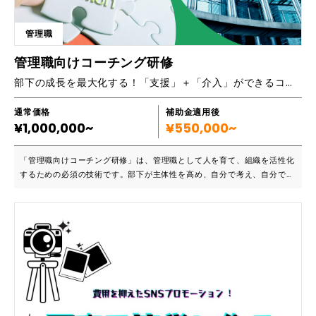
管理職
管理職向けコーチング研修
部下の成長を最大化する！「支援」＋「介入」ができるコーチング研修
通常価格
補助金適用後
¥1,000,000~
¥550,000~
「管理職向けコーチング研修」は、管理職として人を育て、組織を活性化
するための必須の技術です。部下が主体性を高め、自分で考え、自分で行
動する人材になっていき、部下一人ひとりの個性、強みを発揮させていく
ことができます。本研修を受講することで、一般のコーチングの方法に加
え、メンバーの問題を解決していくための「介入」方法を学びます。そう
することで、部下に対して「支援」＋「問題解決のための介入」を行うこ
とができるようになります。 ■こんな方におすすめです ・管理職候補と
して部下のマネジメントを始めた若手リーダー ・部下の育成に悩む管理
職 ・組織全体の育成を行い、パフォーマンスの向上を目指す上級管理職
など 専門的な理論に基づいた研修設計を行なっています 企業の状況を丁
寧にヒアリングした上で実施します 認定コーチ・公認心理師・キャリア
コンサルタントの資格を持つ講師が登壇します ■主要機能一覧 〈主なカ