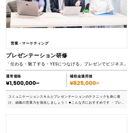
の収集手法。情報×アイディアによる価値形成を行い、事業の立ち上げ、
改革につなげます。 ■主要機能一覧 STEP1 具体的な聞き取り STEP2 課題
のカテゴライズ STEP3 ご提案とお見積もり STEP4 ご成約 STEP5 サポー
トの実施​
営業・マーケティング
プレゼンテーション研修
「伝わる・魅了する・YESにつなげる」プレゼンでビジネスの未来を切り拓く！
通常価格
補助金適用後
¥1,500,000~
¥825,000~
コミュニケーションスキルとプレゼンテーションのテクニックを身に着
け、組織の営業力を強化しましょう！ ■こんな方におすすめです ・プレ
ゼンスキルを向上させたい ・リーダーシップの育成 ・新しいプロジェク
トや製品をもっと効果的に販促したい ・チーム内のコミュニケーション
スキルを向上させたい ・グローバルなマーケットで事業展開したい 効果
的なプレゼンテーションの基礎的な知識から、応用まで学ぶことができま
す。プレゼンに苦手意識がある方でも、自信あふれる堂々とした態度で魅