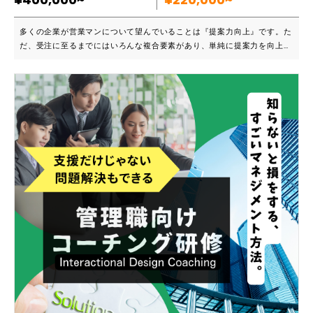
多くの企業が営業マンについて望んでいることは『提案力向上』です。た
だ、受注に至るまでにはいろんな複合要素があり、単純に提案力を向上し
ていくことはもはや無理です。 重要なのは、最初の接触から終了までの
全過程においての コミュニケーションの質の向上です。 弊社の研修プロ
グラムは、この考え方をベースに設計されており、人の心理的な面からも
アプローチを考えている研修となっております。 ■こんな企業様におすす
めです ・営業マンがクロージングの際に「検討してください」と言って
いる ・お客様が「検討します」と言ったら「よろしくお願いします」と
言っている営業マンがほとんど ・営業研修は新人研修のみで終わってお
り、ブラッシュアップの機会を提供していない 弊社の研修では「アイス
ブレイク」と「カウンタートーク」に定評があります。また、営業にはフ
ローがありますが、そのフローの中身は人それぞれです。個々人に合わせ
たセリフを作成していき、その人ならではの営業トークを確立していくこ
とを最終GOALとしております。受講生からはよく「楽しかった」「新規
営業を早くしたい」といったワクワクするような感想をいただきます。 ■
導入実績など 法人営業問わず、スクールなどの個人営業への導入実績も
あります。 ■主なカリキュラム ・価値観ワーク ・タイプ別アイスブレイ
クの仕方と終わり方 ・ヒアリング ・自己紹介 ・プレゼン ・テストクロ
ージング ・クロージング ・効果的なカウンタートーク