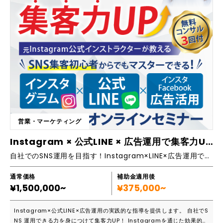
ハウを知る場もご提供します。当スクールで学んで頂いたあとは、弊社コ
ンサルタントが伴走し、貴社ビジネスの発展に貢献いたします。 ■主要機
能一覧 ・効果的なプロフィール作成方法 ・各種Instagram関連ツール
の使い方 ・ハッシュタグ選定の仕方 ・インサイト分析の仕方 ・WEBマー
ケティング基礎 ・フォロワーUP・集客UP・売上UPのポイント ・フィー
ド投稿・リール投稿・ストーリーズの仕方 ・広告運用の仕方（基礎編）
営業・マーケティング
Instagram × 公式LINE × 広告運用で集客力UP！ 研修セミナー
自社でのSNS運用を目指す！Instagram×LINE×広告運用で集客UP！
通常価格
補助金適用後
¥1,500,000~
¥375,000~
Instagram×公式LINE×広告運用の実践的な指導を提供します。 自社でS
NS 運用できる力を身につけて集客力UP！ Instagramを通じた効果的な