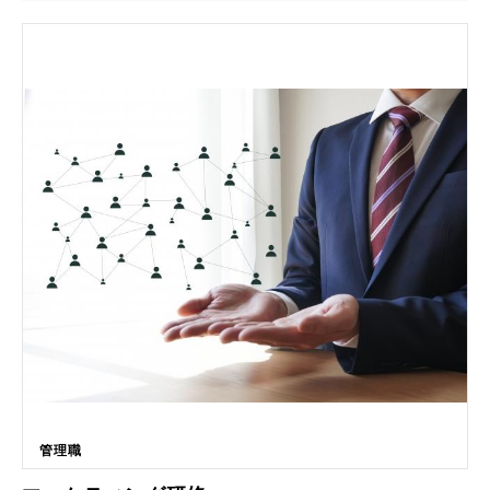
短時間で魅力的な動画を制作可能。特別な編集スキルは不要で、テンプレ
ートなどを使用し、効果的なプレゼンテーションやマーケティング動画を
簡単に作れます。コストを抑えつつ、ビジネスのプロモーションや教育コ
ンテンツを迅速に展開できる点が最大の魅力です。 ■こんな方におすすめ
です！！ ★費用を抑えつつ、自社でプロモーション動画を作成を考えて
いる経営者、管理職★ マーケティングやプロモーションのために動画を
活用したいが、外部の制作会社に依頼するとコストが高く、予算内での制
作が難しいと感じている方々。 限られたリソースで、自社のブランドや
商品を効果的にアピールするために、簡単かつ低コストで高品質な動画を
作成できる方法を模索している方に最適です。 ★自社のサービスや商品
を動画で効果的に紹介したいが、プロに依頼する予算が限られている中間
管理職★ サービスや商品の魅力を伝える動画を作りたいが、予算の制約
からプロの動画制作会社に依頼できない中間管理職の方々。 社内で簡単
に動画を作成できる手法を探しており、自分たちの手でクオリティの高い
動画を制作し、顧客に直接アピールしたいと考えている人に最適です。
★社内、社外向けのマニュアル動画の作成を考えている管理職★ 社内教
育や新人研修のためのマニュアル動画を作成したいが、複雑な編集作業に
時間をかけたくないと考えている管理職の方々。 社員がすぐに理解し、
活用できるシンプルかつ効果的な動画を、自分たちの手で簡単に作成し、
効率的な社内教育を実現したい。 ■主要機能一覧 主なカリキュラム ・イ
ントロダクション: 動画制作の目的を理解 ・テンプレート活用: 簡単に使
管理職
える動画テンプレートの紹介 ・編集操作: 写真を使った基本的な編集テク
ニック ・テキストと音声の追加: メッセージを強調する方法 ・エフェクト