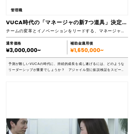
管理職
VUCA時代の「マネージャの新7つ道具」決定版！ ～最高・最強のチームを創り出す180日間プログラム
チームの変革とイノベーションをリードする、マネージャー必携の7つのマネジメントスキルをコンパクトに習得。アウトプットとフィードバック中心の実践型の研修です。
通常価格
補助金適用後
¥3,000,000~
¥1,650,000~
予測が難しいVUCAの時代に、持続的成長を成し遂げるには、どのような
リーダーシップが重要でしょうか？ アジャイル型に仮説検証をスピーデ
ィに行ない、トップやメンバーを巻き込み推進するミドルマネージャーが
要です。機敏に動く「チームのリスキリング」を推進したい組織向けに、
マネージャーに必要な7つ道具を効果的に身に着けるプログラムです。多
様な個が輝くチーミングにより変革を推進するミドルマネージャーを育成
します。 ■こんな方におすすめです ・利益向上や、顧客新規開拓に向
け、既存の営業人材やチームのリスキリングを行ないたいが、どこから着
手したらよいか分からない。 ・トップの想いや方向性が現場に浸透して
おらず、変革のスピードが遅い。 ・マネージャーの意識改革やスキル改
革を行ないたい。 ・仮説検証をスピーディに回し、アジャイル型にチー
ムを推進するマネージャーを育成したい。 ・多様なメンバーの強みを引