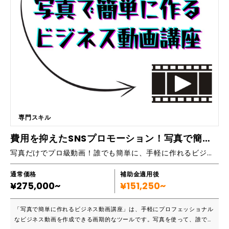
リキュラム〉 ・コーチングとは何か ・「支援」と「介入」のインタラク
ショナルデザインコーチング ・「人の問題」を解決するとは ・インタラ
クショナルデザインコーチングの基本 ・「支援」するコーチング ・「介
入」するコーチング ・多数のワークによる実践形式の研修です
専門スキル
費用を抑えたSNSプロモーション！写真で簡単に作るビジネス動画講座
写真だけでプロ級動画！誰でも簡単に、手軽に作れるビジネス動画で効率的なプロモーションを実現。
通常価格
補助金適用後
¥275,000~
¥151,250~
「写真で簡単に作れるビジネス動画講座」は、手軽にプロフェッショナル
なビジネス動画を作成できる画期的なツールです。写真を使って、誰でも