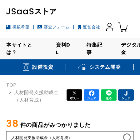
掲載希望
審査フォーム
運営会社
本サイトと
資料D
特集記
デジタ
は？
L
事
金
システム開発
設備投資
TOP
人材開発支援助成金
（人材育成）
38
件の商品がみつかりました