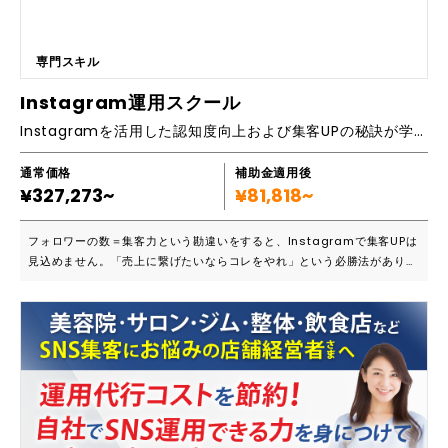
専門スキル
Instagram運用スクール
Instagramを活用した認知度向上および集客UPの秘訣が学べます
通常価格
補助金適用後
¥327,273~
¥81,818~
フォロワーの数＝集客力という勘違いをすると、Instagramで集客UPは
見込めません。「売上に繋げたいならコレをやれ」という必勝法がありま
す。毎日フィード投稿？映える写真？そんなものは必要ありません。Inst
agramをあなたのビジネスに有効活用したいなら、現役コンサルタント
が、ゼロから丁寧に、マンツーマンで必勝法を教えます。 ■こんな方にお
すすめです Instagramを活用して ①認知を高めたい方 ②集客力を高め
たい方 ③売上を高めたい方 ④ブランディングしたい方 認知拡大や集客U
PのためにInstagramを活用したい方に最適です。最短1ヶ月でInstagr
am運用の基本から応用まで全て、現役コンサルタントとマンツーマン且
つオンラインで学ぶことができます。さらに、生徒・卒業生・現役コンサ
ルタントから形成されるコミュニティをご用意し、他者の成功体験やノウ