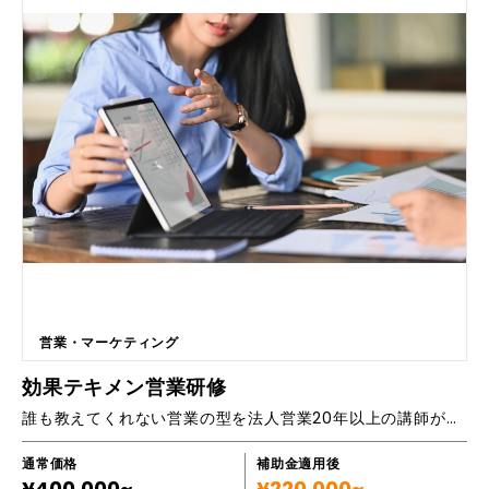
でいる、部下とのコミュニケーションに自信がない ・人事評価のために
目標管理を入れたけど、社員のモチベーションが上がらない ・形だけの
運営で形骸化している ・社内のコミュニケーションも停滞気味で活気が
ない、、 そんな社内の空気も、ドラッカー流『自律型目標管理』で変え
ることができます。 最適な人材育成方法や明日から使える実践的メソッ
ドを提供します。 ■主要機能一覧 ・成果を挙げる目標達成仕事術 ・PD
CAの実践 ・部下の成長につながるコミュニケーション
営業・マーケティング
効果テキメン営業研修
誰も教えてくれない営業の型を法人営業20年以上の講師が直伝・営業研修
通常価格
補助金適用後
¥400,000~
¥220,000~