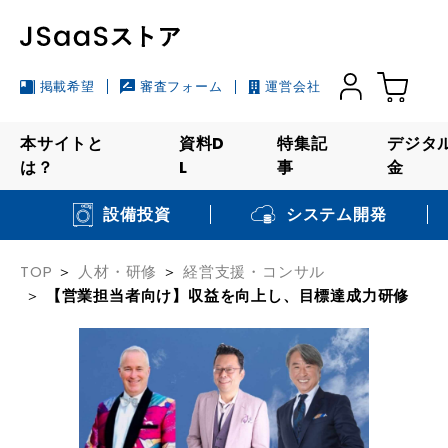
掲載希望
審査フォーム
運営会社
本サイトと
資料D
特集記
デジタ
は？
L
事
金
システム開発
設備投資
TOP
人材・研修
経営支援・コンサル
【営業担当者向け】収益を向上し、目標達成力研修