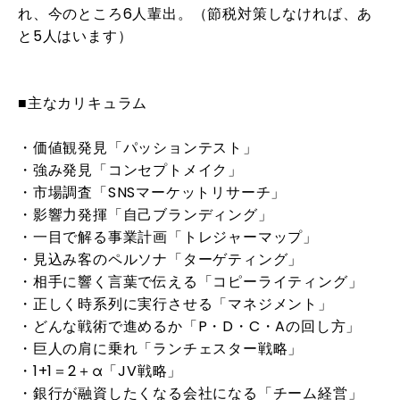
れ、今のところ6人輩出。（節税対策しなければ、あ
と5人はいます）
■主なカリキュラム
・価値観発見「パッションテスト」
・強み発見「コンセプトメイク」
・市場調査「SNSマーケットリサーチ」
・影響力発揮「自己ブランディング」
・一目で解る事業計画「トレジャーマップ」
・見込み客のペルソナ「ターゲティング」
・相手に響く言葉で伝える「コピーライティング」
・正しく時系列に実行させる「マネジメント」
・どんな戦術で進めるか「P・D・C・Aの回し方」
・巨人の肩に乗れ「ランチェスター戦略」
・1+1＝2＋α「JV戦略」
・銀行が融資したくなる会社になる「チーム経営」