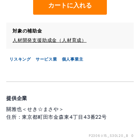
カートに入れる
対象の補助金
人材開発支援助成金（人材育成）
リスキング
サービス業
個人事業主
提供企業
關雅也＜せき☆まさや＞
住所：東京都町田市金森東4丁目43番22号
P2306０15_S30L20_B 0