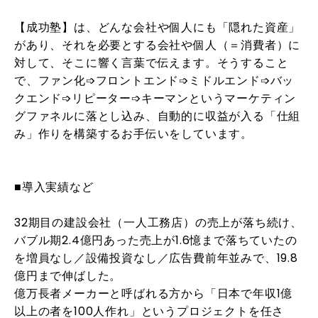
【成功塾】は、どんな会社や個人にも「隠れた資産」
があり、それを必要とする会社や個人（＝消費者）に
対して、そこに響く言葉で伝えます。そうすること
で、ファン化➩フロントエンド➩ミドルエンド➩バッ
クエンド➩リピーター➩キーマンというマーケティン
グファネルに落とし込み、自動的に収益が入る「仕組
み」作りを構築するお手伝いをしています。
■導入実績など
32期目の建設会社（一人工務店）の売上が落ち続け、
バブル期2.4億円あった売上が1.6憶まで落ちていたの
を増員なし／設備投資なし／広告費前年並みで、19.8
億円まで伸ばした。
億万長者メーカーと呼ばれる方から「日本で年収1億
以上の者を100人作れ」というプロジェクトを任さ