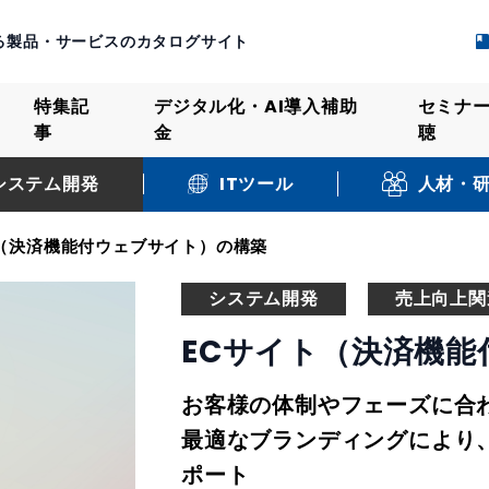
る製品・サービスのカタログサイト
特集記
デジタル化・AI導入補助
セミナ
事
金
聴
システム開発
人材・
ITツール
ト（決済機能付ウェブサイト）の構築
システム開発
売上向上関
ECサイト（決済機
お客様の体制やフェーズに合
最適なブランディングにより
ポート